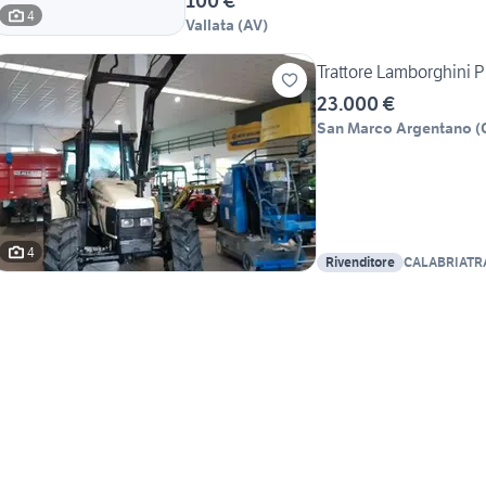
100 €
4
Vallata
(
AV
)
Trattore Lamborghini 
23.000 €
San Marco Argentano
(
4
Rivenditore
CALABRIATR