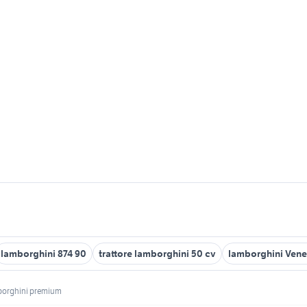
lamborghini 874 90
trattore lamborghini 50 cv
lamborghini Vene
mborghini premium