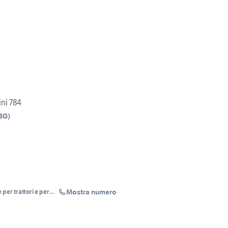
ni 784
BG
)
Mostra numero
er trattori e per