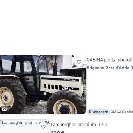
CABINA per Lamborghi
Brignano Gera d'Adda
(
5
Rivenditore
OMGA Cabine p
l'agricoltura
Lamborghini premium 1050