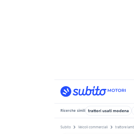
trattori usati modena
Ricerche
simili
Subito
Veicoli commerciali
trattore la