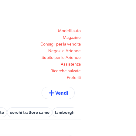
Modelli auto
Magazine
Consigli per la vendita
Negozi e Aziende
Subito per le Aziende
Assistenza
Ricerche salvate
Preferiti
Vendi
to
cerchi trattore same
lamborghini urraco usate
trattori lam