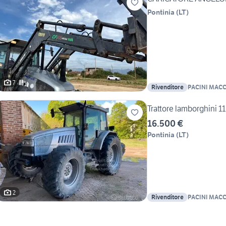
Pontinia
(
LT
)
7
Rivenditore
PACINI MACC
Trattore lamborghini 
16.500 €
Pontinia
(
LT
)
2
Rivenditore
PACINI MACC