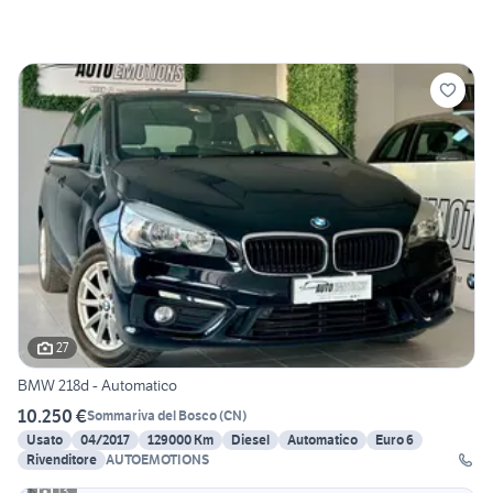
27
BMW 218d - Automatico
10.250 €
Sommariva del Bosco
(
CN
)
Usato
04/2017
129000 Km
Diesel
Automatico
Euro 6
Rivenditore
AUTOEMOTIONS
13