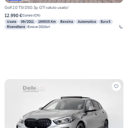
Golf 2.0 TSI DSG 3p. GTI valuto usato/
12.990 €
Cuneo
(
CN
)
Usato
09/2011
199935 Km
Benzina
Automatico
Euro 5
Rivenditore
Evocar2010srl