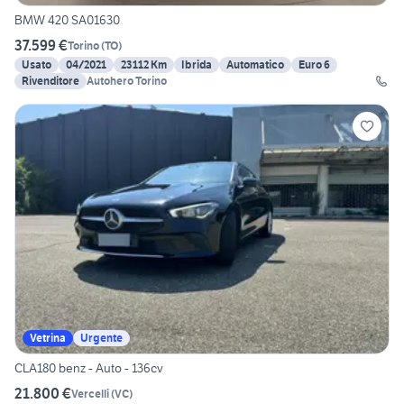
BMW 420 SA01630
37.599 €
Torino
(
TO
)
Usato
04/2021
23112 Km
Ibrida
Automatico
Euro 6
Rivenditore
Autohero Torino
Vetrina
Urgente
CLA180 benz - Auto - 136cv
21.800 €
Vercelli
(
VC
)