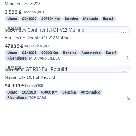
Mercedes clkw 208
2.500 €
Fossano
(
CN
)
Usato
09/2000
307604 Km
Benzina
Manuale
Euro 3
14
Bentley Continental GT V12 Mulliner
47.900 €
Gaglianico
(
BI
)
Usato
03/2006
90000 Km
Benzina
Automatico
Euro 4
Rivenditore
M.B. CARS BIELLA
18
Nissan GT-R35 Full Rebuild
94.900 €
Bruino
(
TO
)
Usato
10/2010
43000 Km
Benzina
Automatico
Rivenditore
TOP CARS