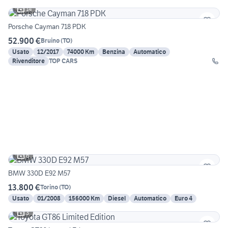
14
Porsche Cayman 718 PDK
52.900 €
Bruino
(
TO
)
Usato
12/2017
74000 Km
Benzina
Automatico
Rivenditore
TOP CARS
6
BMW 330D E92 M57
13.800 €
Torino
(
TO
)
Usato
01/2008
156000 Km
Diesel
Automatico
Euro 4
3