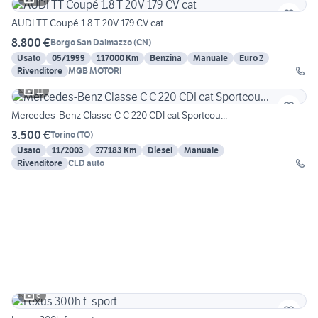
AUDI TT Coupé 1.8 T 20V 179 CV cat
8.800 €
Borgo San Dalmazzo
(
CN
)
Usato
05/1999
117000 Km
Benzina
Manuale
Euro 2
Rivenditore
MGB MOTORI
11
Mercedes-Benz Classe C C 220 CDI cat Sportcou...
3.500 €
Torino
(
TO
)
Usato
11/2003
277183 Km
Diesel
Manuale
Rivenditore
CLD auto
6