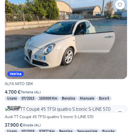
Vetrina
ALFA MITO SBK
4.700 €
Tortona
(
AL
)
Usato
07/2013
158000 Km
Benzina
Manuale
Euro 5
27
Audi TT Coupé 45 TFSI quattro S tronic S-LINE 57.0
37.900 €
Ovada
(
AL
)
Usato
07/2019
57872 Km
Benzina
Sequenziale
Euro 6e