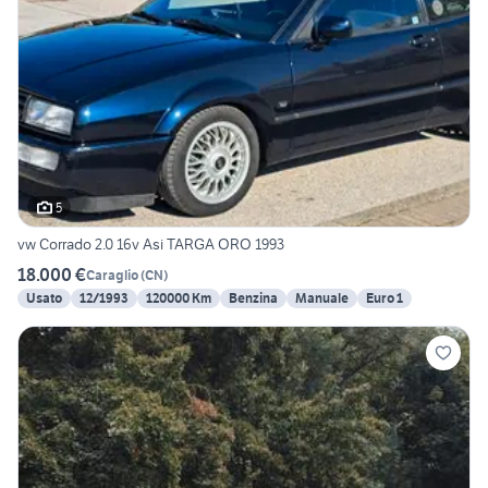
5
vw Corrado 2.0 16v Asi TARGA ORO 1993
18.000 €
Caraglio
(
CN
)
Usato
12/1993
120000 Km
Benzina
Manuale
Euro 1