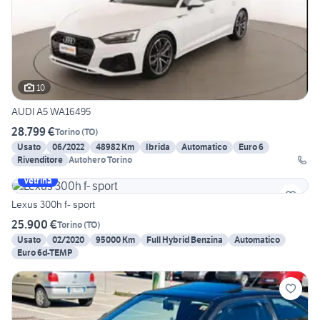
10
AUDI A5 WA16495
28.799 €
Torino
(
TO
)
Usato
06/2022
48982 Km
Ibrida
Automatico
Euro 6
Rivenditore
Autohero Torino
Vetrina
Lexus 300h f- sport
25.900 €
Torino
(
TO
)
Usato
02/2020
95000 Km
Full Hybrid Benzina
Automatico
Euro 6d-TEMP