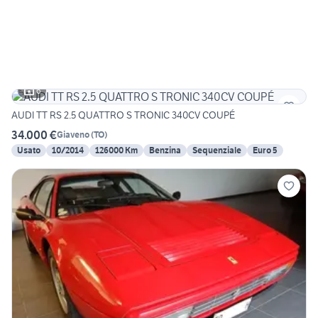
6
AUDI TT RS 2.5 QUATTRO S TRONIC 340CV COUPÉ
34.000 €
Giaveno
(
TO
)
Usato
10/2014
126000 Km
Benzina
Sequenziale
Euro 5