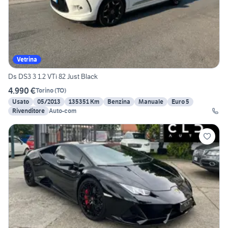
Vetrina
Ds DS3 3 1.2 VTi 82 Just Black
4.990 €
Torino
(
TO
)
Usato
05/2013
135351 Km
Benzina
Manuale
Euro 5
Rivenditore
Auto-com