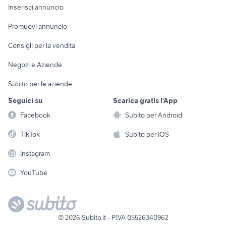
Console e
Accessori per
Casalinghi
Inserisci annuncio
Videogiochi
animali
Elettrodomestici
Promuovi annuncio
Audio/Video
Musica e Film
Giardino e Fai da te
Consigli per la vendita
Fotografia
Libri e Riviste
Abbigliamento e
Negozi e Aziende
Telefonia
Strumenti Musicali
Accessori
Subito per le aziende
Sports
Tutto per i bambini
Seguici su
Scarica gratis l'App
Biciclette
Facebook
Subito per Android
Collezionismo
TikTok
Subito per iOS
Instagram
YouTube
©
2026
Subito.it - P.IVA 05526340962