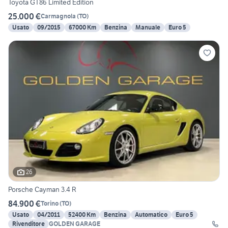
Toyota GT86 Limited Edition
25.000 €
Carmagnola
(
TO
)
Usato
09/2015
67000 Km
Benzina
Manuale
Euro 5
26
Porsche Cayman 3.4 R
84.900 €
Torino
(
TO
)
Usato
04/2011
52400 Km
Benzina
Automatico
Euro 5
Rivenditore
GOLDEN GARAGE