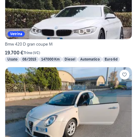
Vetrina
Bmw 420 D gran coupe M
19.700 €
Trino
(
VC
)
Usato
08/2015
147000 Km
Diesel
Automatico
Euro 6d