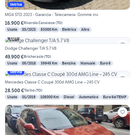
Vetrina
MG4 STD 2023 - Garanzia - Telecamera- Gomme inv.
16.900 €
Rivarolo Canavese
(
TO
)
Usato
03/2023
83000 Km
Elettrica
Altro
6
Dodge Challenger T/A 5.7 V8
49.900 €
Bricherasio
(
TO
)
Usato
05/2018
39945 Km
Benzina
Manuale
Euro 6
Vetrina
Mercedes Classe C Coupé 300d AMG Line – 245 CV
28.500 €
Torino
(
TO
)
Usato
01/2019
108000 Km
Diesel
Automatico
Euro 6d-TEMP