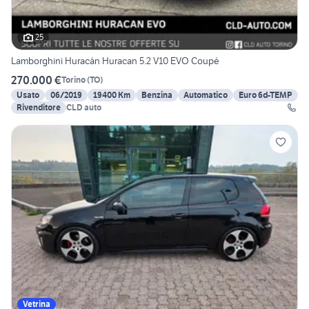
25
Lamborghini Huracán Huracan 5.2 V10 EVO Coupé
270.000 €
Torino
(
TO
)
Usato
06/2019
19400 Km
Benzina
Automatico
Euro 6d-TEMP
Rivenditore
CLD auto
Vetrina