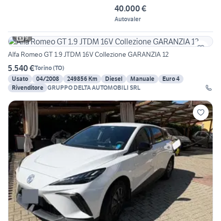
40.000 €
Autovaler
9
Alfa Romeo GT 1.9 JTDM 16V Collezione GARANZIA 12
5.540 €
Torino
(
TO
)
Usato
04/2008
249856 Km
Diesel
Manuale
Euro 4
Rivenditore
GRUPPO DELTA AUTOMOBILI SRL