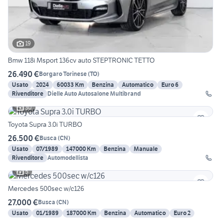
19
Bmw 118i Msport 136cv auto STEPTRONIC TETTO
26.490 €
Borgaro Torinese
(
TO
)
Usato
2024
60033 Km
Benzina
Automatico
Euro 6
Rivenditore
Dielle Auto Autosalone Multibrand
30
Toyota Supra 3.0i TURBO
26.500 €
Busca
(
CN
)
Usato
07/1989
147000 Km
Benzina
Manuale
Rivenditore
Automodellista
5
Mercedes 500sec w/c126
27.000 €
Busca
(
CN
)
Usato
01/1989
187000 Km
Benzina
Automatico
Euro 2