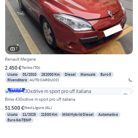
7
Renault Megane
2.450 €
Torino
(
TO
)
Usato
01/2010
282000 Km
Diesel
Manuale
Euro 5
Rivenditore
AUTO CARDUCCI
Vetrina
Bmw 430xdrive m sport pro uff italiana
51.500 €
Novi Ligure
(
AL
)
Usato
11/2025
21500 Km
Mild Hybrid Diesel
Automatico
Euro 6d-TEMP