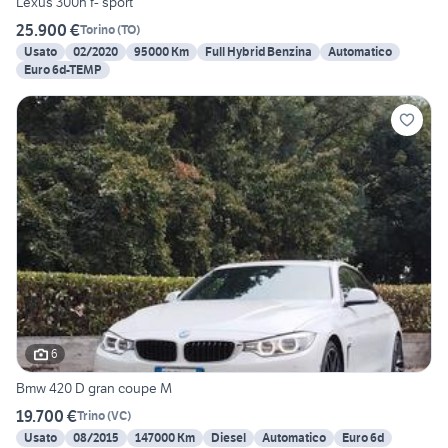
Lexus 300h f- sport
25.900 €
Torino
(
TO
)
Usato
02/2020
95000 Km
Full Hybrid Benzina
Automatico
Euro 6d-TEMP
6
Bmw 420 D gran coupe M
19.700 €
Trino
(
VC
)
Usato
08/2015
147000 Km
Diesel
Automatico
Euro 6d