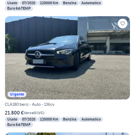
Usato
07/2020
120000 Km
Benzina
Automatico
Euro 6d-TEMP
Urgente
CLA180 benz - Auto - 136cv
21.800 €
Vercelli
(
VC
)
Usato
07/2020
120000 Km
Benzina
Automatico
Euro 6d-TEMP