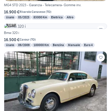
MG4 STD 2023 - Garanzia - Telecamera- Gomme inv.
16.900 €
Rivarolo Canavese
(
TO
)
Usato
03/2023
83000 Km
Elettrica
Altro
5
Bmw 320 i
16.500 €
Cavour
(
TO
)
Usato
09/2009
100000 Km
Benzina
Manuale
Euro 4