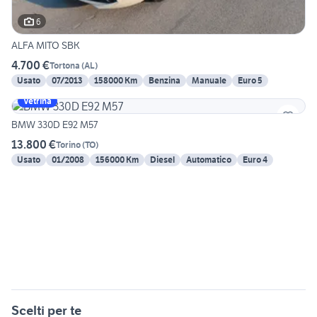
6
ALFA MITO SBK
4.700 €
Tortona
(
AL
)
Usato
07/2013
158000 Km
Benzina
Manuale
Euro 5
Vetrina
BMW 330D E92 M57
13.800 €
Torino
(
TO
)
Usato
01/2008
156000 Km
Diesel
Automatico
Euro 4
Scelti per te