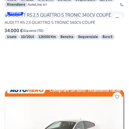
Rivenditore
AutoLine srl
Vetrina
AUDI TT RS 2.5 QUATTRO S TRONIC 340CV COUPÉ
34.000 €
Giaveno
(
TO
)
Usato
10/2014
126000 Km
Benzina
Sequenziale
Euro 5