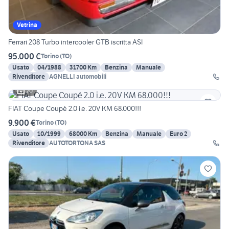
Vetrina
Ferrari 208 Turbo intercooler GTB iscritta ASI
95.000 €
Torino
(
TO
)
Usato
04/1988
31700 Km
Benzina
Manuale
Rivenditore
AGNELLI automobili
20
FIAT Coupe Coupé 2.0 i.e. 20V KM 68.000!!!
9.900 €
Torino
(
TO
)
Usato
10/1999
68000 Km
Benzina
Manuale
Euro 2
Rivenditore
AUTOTORTONA SAS