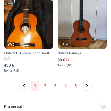
6
6
Chitarra Di Giorgio Signorina 16
chitarra Ramaya
1976
80 €
450 €
Torino
(
TO
)
Roma
(
RM
)
1
2
3
4
5
Più cercati