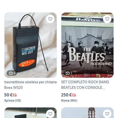
6
3
trasmettitore wireless per chitarra
SET COMPLETO ROCK BAND
Boss WS20
BEATLES CON CONSOLE
XBOX360
50 €
250 €
Spinea
(
VE
)
Roma
(
RM
)