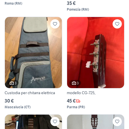
35 €
Roma
(
RM
)
Pomezia
(
RM
)
3
3
Custodia per chitarra elettrica
modello CG-725,
30 €
45 €
Mascalucia
(
CT
)
Parma
(
PR
)