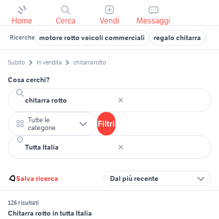
Home
Cerca
Vendi
Messaggi
motore rotto veicoli commerciali
regalo chitarra
ro
Ricerche
Subito
In vendita
chitarra rotto
Cosa cerchi?
Tutte le
Filtri
categorie
Salva ricerca
Dal più recente
126 risultati
Chitarra rotto in tutta Italia