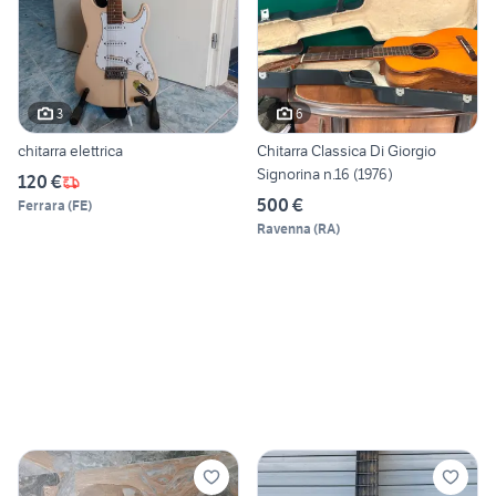
3
6
chitarra elettrica
Chitarra Classica Di Giorgio
Signorina n.16 (1976)
120 €
500 €
Ferrara
(
FE
)
Ravenna
(
RA
)