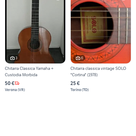
3
6
Chitarra Classica Yamaha +
Chitarra classica vintage SOLO
Custodia Morbida
"Cortina" (1978)
50 €
25 €
Verona
(
VR
)
Torino
(
TO
)