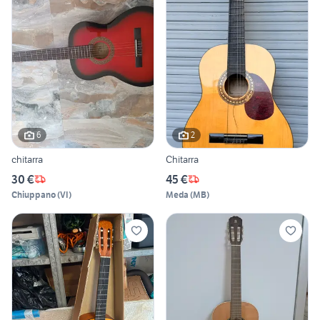
6
2
chitarra
Chitarra
30 €
45 €
Chiuppano
(
VI
)
Meda
(
MB
)