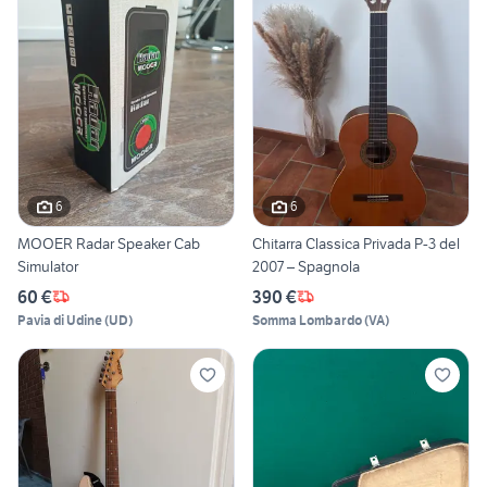
6
6
MOOER Radar Speaker Cab
Chitarra Classica Privada P-3 del
Simulator
2007 – Spagnola
60 €
390 €
Pavia di Udine
(
UD
)
Somma Lombardo
(
VA
)