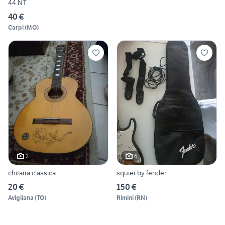
44 NT
40 €
Carpi
(
MO
)
2
6
chitarra classica
squier by fender
20 €
150 €
Avigliana
(
TO
)
Rimini
(
RN
)