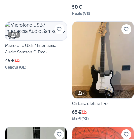
50 €
Noale
(
VE
)
3
Microfono USB / Interfaccia
Audio Samson G-Track
45 €
Genova
(
GE
)
2
Chitarra elettric Eko
65 €
Melfi
(
PZ
)