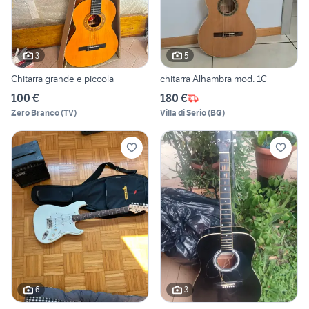
3
5
Chitarra grande e piccola
chitarra Alhambra mod. 1C
100 €
180 €
Zero Branco
(
TV
)
Villa di Serio
(
BG
)
6
3