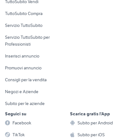
TuttoSubito Vendi
Uffici e Locali
TuttoSubito Compra
commerciali
Servizio TuttoSubito
elettronica
per la casa e la
sports e hobby
Servizio TuttoSubito per
persona
Informatica
Animali
Professionisti
Arredamento e
Console e
Accessori per
Casalinghi
Inserisci annuncio
Videogiochi
animali
Elettrodomestici
Promuovi annuncio
Audio/Video
Musica e Film
Giardino e Fai da te
Consigli per la vendita
Fotografia
Libri e Riviste
Abbigliamento e
Negozi e Aziende
Telefonia
Strumenti Musicali
Accessori
Subito per le aziende
Sports
Tutto per i bambini
Seguici su
Scarica gratis l'App
Biciclette
Facebook
Subito per Android
Collezionismo
TikTok
Subito per iOS