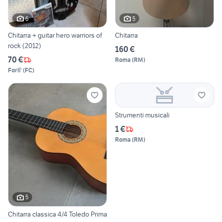
6
5
Chitarra + guitar hero warriors of
Chitarra
rock (2012)
160 €
70 €
Roma
(
RM
)
Forli'
(
FC
)
Strumenti musicali
1 €
Roma
(
RM
)
5
Chitarra classica 4/4 Toledo Prima