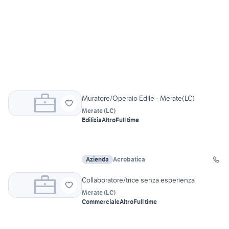
Muratore/Operaio Edile - Merate(LC)
Merate
(
LC
)
Edilizia
Altro
Full time
Azienda
Acrobatica
Collaboratore/trice senza esperienza
Merate
(
LC
)
Commerciale
Altro
Full time