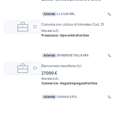
Azienda
LI.LIUM SRL
Colorista con utilizzo di Inkmaker Cod. 29
Merate
(
LC
)
Produzione - Operai
Altro
Full time
Azienda
SYNERGIE ITALIA SPA
Banconista macelleria (lc)
27.000 €
Merate
(
LC
)
Commercio - Negozi
Impiegato
Full time
Azienda
UMANA S.P.A.