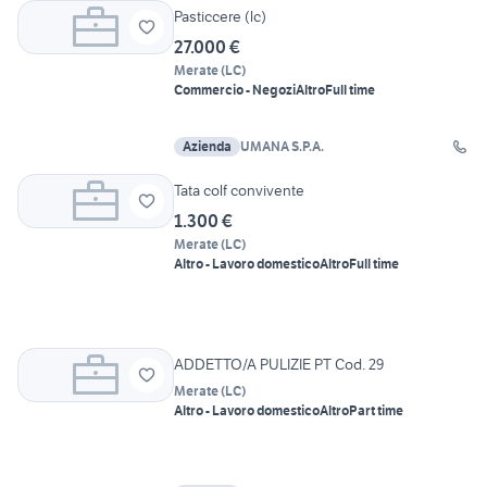
Pasticcere (lc)
27.000 €
Merate
(
LC
)
Commercio - Negozi
Altro
Full time
Azienda
UMANA S.P.A.
Tata colf convivente
1.300 €
Merate
(
LC
)
Altro - Lavoro domestico
Altro
Full time
ADDETTO/A PULIZIE PT Cod. 29
Merate
(
LC
)
Altro - Lavoro domestico
Altro
Part time