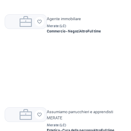
Agente immobiliare
Merate
(
LC
)
Commercio - Negozi
Altro
Full time
Assumiamo parrucchieri e apprendisti
MERATE
Merate
(
LC
)
Estetica - Cura della persona
Altro
Full time