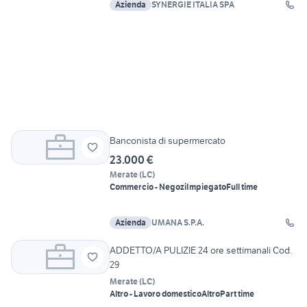
Azienda
SYNERGIE ITALIA SPA
Banconista di supermercato
23.000 €
Merate
(
LC
)
Commercio - Negozi
Impiegato
Full time
Azienda
UMANA S.P.A.
ADDETTO/A PULIZIE 24 ore settimanali Cod.
29
Merate
(
LC
)
Altro - Lavoro domestico
Altro
Part time