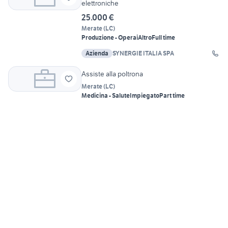
elettroniche
25.000 €
Merate
(
LC
)
Produzione - Operai
Altro
Full time
Azienda
SYNERGIE ITALIA SPA
Assiste alla poltrona
Merate
(
LC
)
Medicina - Salute
Impiegato
Part time