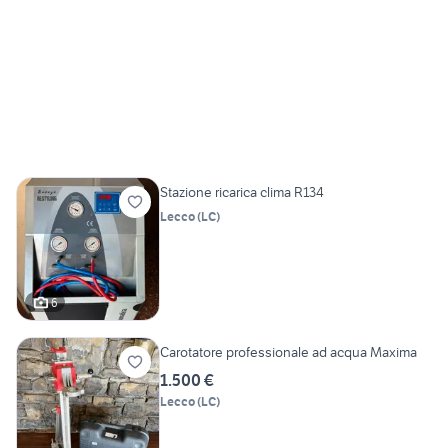
Stazione ricarica clima R134
Lecco
(
LC
)
6
Carotatore professionale ad acqua Maxima
1.500 €
Lecco
(
LC
)