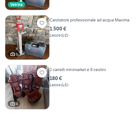
Vetrina
Carotatore professionale ad acqua Maxima
1.500 €
Lecco
(
LC
)
6
2 carrelli minimarket e 8 cestini
180 €
Lecco
(
LC
)
4