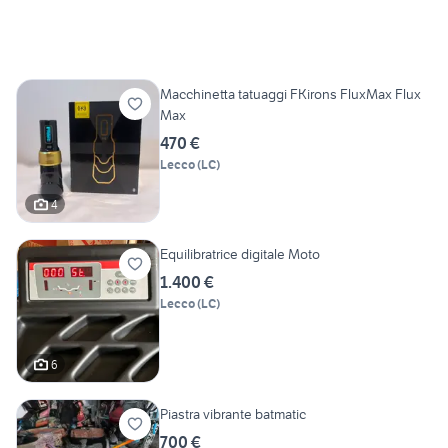
Macchinetta tatuaggi FKirons FluxMax Flux
Max
470 €
Lecco
(
LC
)
4
Equilibratrice digitale Moto
1.400 €
Lecco
(
LC
)
6
Piastra vibrante batmatic
700 €