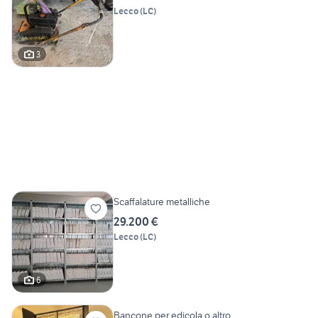
Lecco
(
LC
)
3
Scaffalature metalliche
29.200 €
Lecco
(
LC
)
6
Bancone per edicola o altro