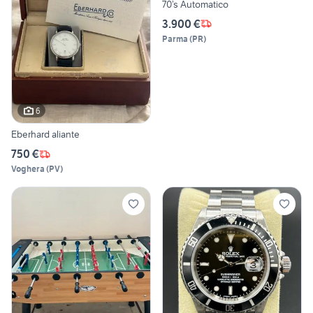
70’s Automatico
3.900 €
Parma
(
PR
)
6
Eberhard aliante
750 €
Voghera
(
PV
)