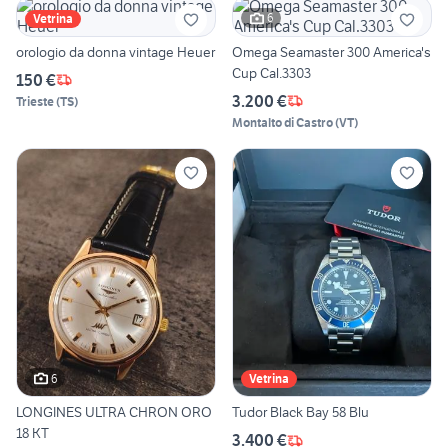
6
Vetrina
orologio da donna vintage Heuer
Omega Seamaster 300 America's
Cup Cal.3303
150 €
3.200 €
Trieste
(
TS
)
Montalto di Castro
(
VT
)
6
Vetrina
LONGINES ULTRA CHRON ORO
Tudor Black Bay 58 Blu
18 KT
3.400 €