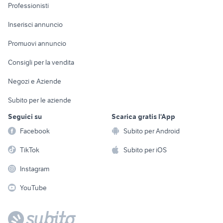
Informatica
Animali
Professionisti
Arredamento e
Console e
Accessori per
Casalinghi
Inserisci annuncio
Videogiochi
animali
Elettrodomestici
Promuovi annuncio
Audio/Video
Musica e Film
Giardino e Fai da te
Consigli per la vendita
Fotografia
Libri e Riviste
Abbigliamento e
Negozi e Aziende
Telefonia
Strumenti Musicali
Accessori
Subito per le aziende
Sports
Tutto per i bambini
Seguici su
Scarica gratis l'App
Biciclette
Facebook
Subito per Android
Collezionismo
TikTok
Subito per iOS
Instagram
YouTube