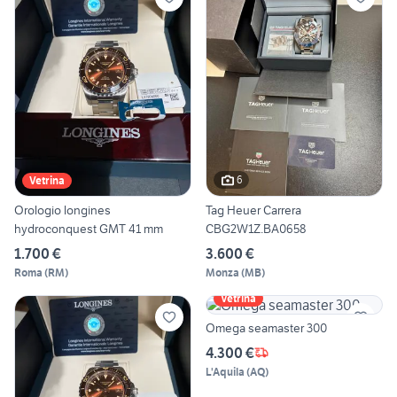
6
Vetrina
Orologio longines
Tag Heuer Carrera
hydroconquest GMT 41 mm
CBG2W1Z.BA0658
1.700 €
3.600 €
Roma
(
RM
)
Monza
(
MB
)
Vetrina
Omega seamaster 300
4.300 €
L'Aquila
(
AQ
)