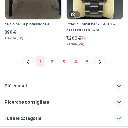
5
calcio balilla professionale
Rolex Submariner - 16610T -
cassa NO FORI - SEL
390 €
7.200 €
Treviso
(
TV
)
Parma
(
PR
)
1
2
3
4
5
Più cercati
Correlati
Richerche simili
Suggerimenti
Ricerche consigliate
tag heuer pilot
orologio tag heuer
suzuki jimny diesel
offerte lavoro badante Vicenza
orologi tag heuer
tag heuer Lazio
auto Napoli
moto usate monza
Tutte le categorie
provincia
uomo abbigliamento
provincia
tag heuer
ford mondeo
maltipoo toy
morsa heuer
iveco vm 90