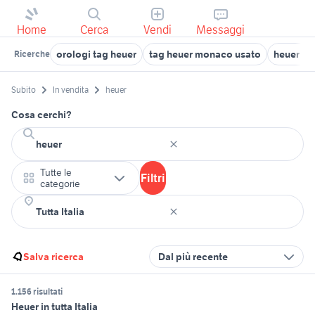
Home
Cerca
Vendi
Messaggi
orologi tag heuer
tag heuer monaco usato
heuer vi
Ricerche
Subito
In vendita
heuer
Cosa cerchi?
Tutte le
Filtri
categorie
Salva ricerca
Dal più recente
1.156 risultati
Heuer in tutta Italia