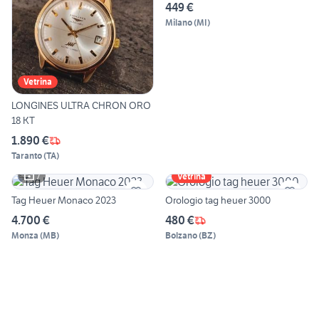
449 €
Milano
(
MI
)
Vetrina
LONGINES ULTRA CHRON ORO
18 KT
1.890 €
Taranto
(
TA
)
7
Vetrina
Tag Heuer Monaco 2023
Orologio tag heuer 3000
4.700 €
480 €
Monza
(
MB
)
Bolzano
(
BZ
)