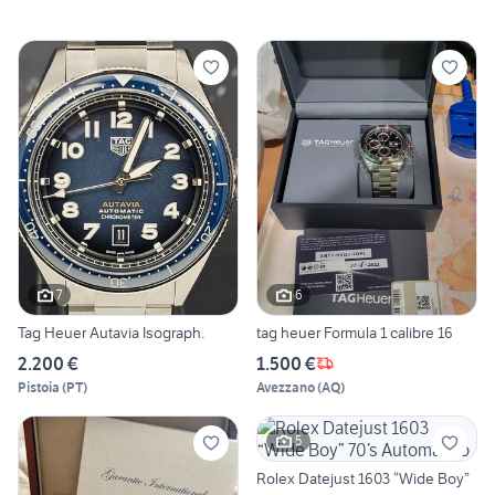
7
6
Tag Heuer Autavia Isograph.
tag heuer Formula 1 calibre 16
2.200 €
1.500 €
Pistoia
(
PT
)
Avezzano
(
AQ
)
5
Rolex Datejust 1603 “Wide Boy”