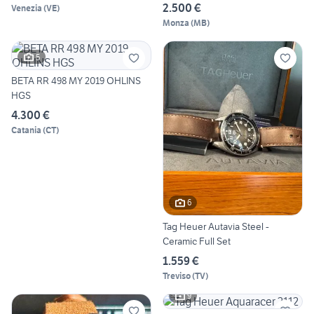
2.500 €
Venezia
(
VE
)
Monza
(
MB
)
5
BETA RR 498 MY 2019 OHLINS
HGS
4.300 €
Catania
(
CT
)
6
Tag Heuer Autavia Steel -
Ceramic Full Set
1.559 €
Treviso
(
TV
)
9