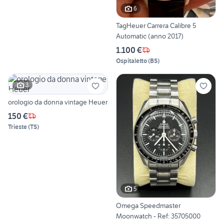
6
TagHeuer Carrera Calibre 5
Automatic (anno 2017)
1.100 €
Ospitaletto
(
BS
)
3
orologio da donna vintage Heuer
150 €
Trieste
(
TS
)
5
Omega Speedmaster
Moonwatch - Ref: 35705000