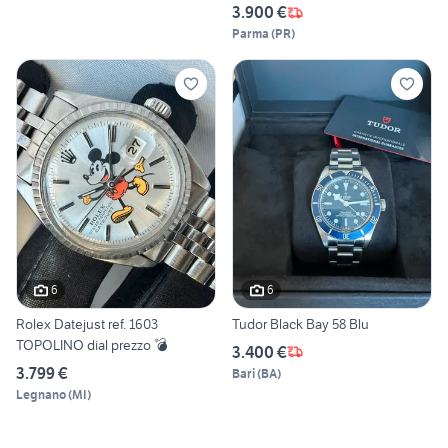
3.900 €
Parma
(
PR
)
6
6
Rolex Datejust ref. 1603
Tudor Black Bay 58 Blu
TOPOLINO dial prezzo 💣
3.400 €
3.799 €
Bari
(
BA
)
Legnano
(
MI
)