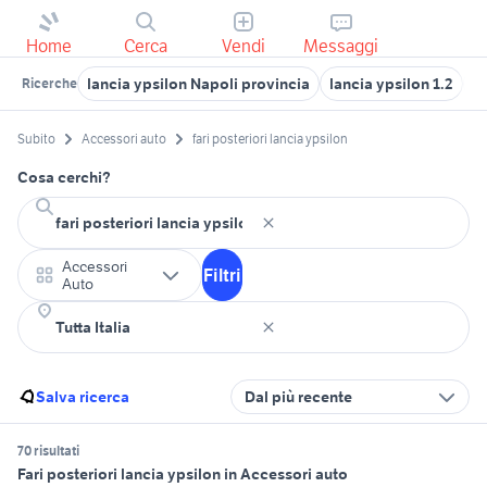
Home
Cerca
Vendi
Messaggi
lancia ypsilon Napoli provincia
lancia ypsilon 1.2
l
Ricerche
Subito
Accessori auto
fari posteriori lancia ypsilon
Cosa cerchi?
Accessori
Filtri
Auto
Salva ricerca
Dal più recente
70 risultati
Fari posteriori lancia ypsilon in Accessori auto