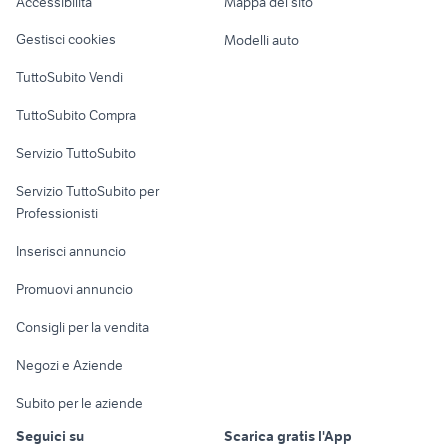
Accessibilità
Mappa del sito
Loft, mansarde e
Veicoli commerciali
altro
Gestisci cookies
Modelli auto
Case vacanza
TuttoSubito Vendi
Uffici e Locali
TuttoSubito Compra
commerciali
Servizio TuttoSubito
elettronica
per la casa e la
sports e hobby
Servizio TuttoSubito per
persona
Informatica
Animali
Professionisti
Arredamento e
Console e
Accessori per
Casalinghi
Inserisci annuncio
Videogiochi
animali
Elettrodomestici
Promuovi annuncio
Audio/Video
Musica e Film
Giardino e Fai da te
Consigli per la vendita
Fotografia
Libri e Riviste
Abbigliamento e
Negozi e Aziende
Telefonia
Strumenti Musicali
Accessori
Subito per le aziende
Sports
Tutto per i bambini
Seguici su
Scarica gratis l'App