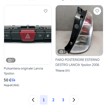
3
FARO POSTERIORE ESTERNO
5
DESTRO LANCIA Ypsilon 2006
Pulsantiera originale Lancia
Thiene
(
VI
)
Ypsilon
50 €
Napoli
(
NA
)
1
2
3