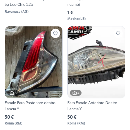
5p Eco Chic 1.2b
ricambi
Ravanusa
(
AG
)
1 €
Matino
(
LE
)
3
4
Fanale Faro Posteriore destro
Faro Fanale Anteriore Destro
Lancia Y
Lancia Y
50 €
50 €
Roma
(
RM
)
Roma
(
RM
)