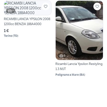
7
RICAMBI LANCIA YPSILON 2008
1200cc BENZIA 188A4000
1 €
Torino
(
TO
)
6
Ricambi Lancia Ypsilon Restyling
1.3 MJT
Polignano a Mare
(
BA
)