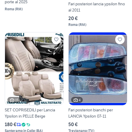
porte al 2025
Fari posteriori lancia ypsilon fino
Roma
(
RM
)
al 2011
20 €
Roma
(
RM
)
15
4
SET COPRISEDILI per Lancia
Fari posteriori bianchi per
Ypsilon in PELLE Beige
LANCIA Ypsilon 07-11
180 €
50 €
Santeramo in Colle
(
BA
)
Trevignano
(
TV
)