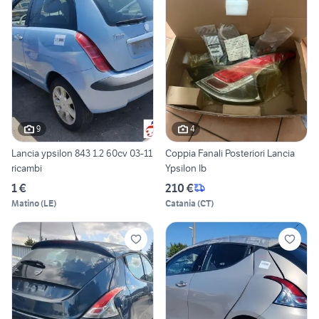
9
4
Lancia ypsilon 843 1.2 60cv 03-11
Coppia Fanali Posteriori Lancia
ricambi
Ypsilon Ib
1 €
210 €
Matino
(
LE
)
Catania
(
CT
)