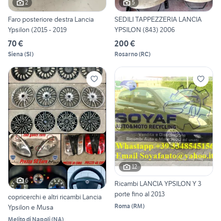
2
5
Faro posteriore destra Lancia
SEDILI TAPPEZZERIA LANCIA
Ypsilon (2015 - 2019
YPSILON (843) 2006
70 €
200 €
Siena
(
SI
)
Rosarno
(
RC
)
12
6
Ricambi LANCIA YPSILON Y 3
porte fino al 2013
copricerchi e altri ricambi Lancia
Roma
(
RM
)
Ypsilon e Musa
Melito di Napoli
(
NA
)