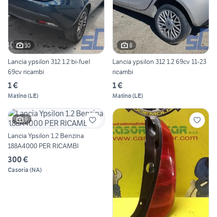
10
8
Lancia ypsilon 312 1.2 bi-fuel
Lancia ypsilon 312 1.2 69cv 11-23
69cv ricambi
ricambi
1 €
1 €
Matino
(
LE
)
Matino
(
LE
)
9
Lancia Ypsilon 1.2 Benzina
188A4000 PER RICAMBI
300 €
Casoria
(
NA
)