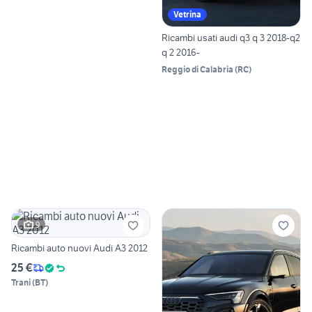
Vetrina
Ricambi usati audi q3 q 3 2018-q2
q 2 2016-
Reggio di Calabria
(
RC
)
9
Ricambi auto nuovi Audi A3 2012
25 €
Trani
(
BT
)