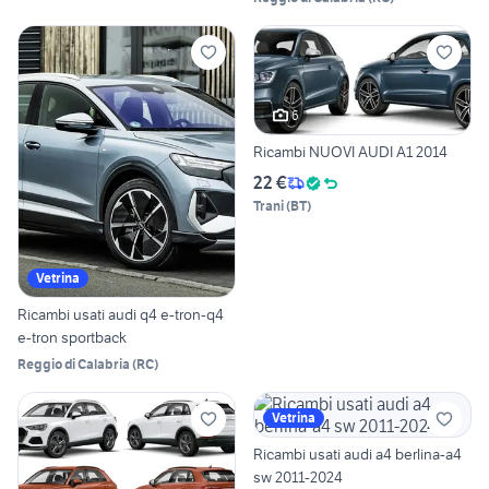
6
Ricambi NUOVI AUDI A1 2014
22 €
Trani
(
BT
)
Vetrina
Ricambi usati audi q4 e-tron-q4
e-tron sportback
Reggio di Calabria
(
RC
)
Vetrina
Ricambi usati audi a4 berlina-a4
sw 2011-2024