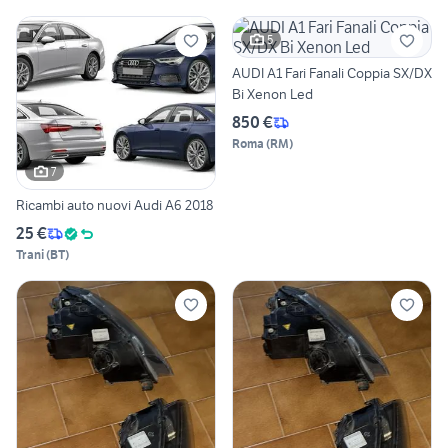
5
AUDI A1 Fari Fanali Coppia SX/DX
Bi Xenon Led
850 €
Roma
(
RM
)
7
Ricambi auto nuovi Audi A6 2018
25 €
Trani
(
BT
)