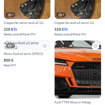
4
4
Coppia fari xenor audi a3 12v
Coppia fari audi a3 xenor 12v
320 €
320 €
Santa Lucia di Piave
(
TV
)
Santa Lucia di Piave
(
TV
)
7
Muso Audi a3 anno 2009/12
800 €
Nepi
(
VT
)
Audi TTRS Muso e Airbag