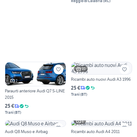
Reggio di Calabria
(
RC
)
10
Ricambi auto nuovi Audi A3 1996
2
25 €
Paraurti anteriore Audi Q7 S-LINE
Trani
(
BT
)
2015
25 €
Trani
(
BT
)
8
Audi Q8 Muso e Airbag
Ricambi auto Audi A4 2011