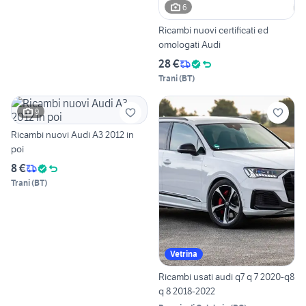
6
Ricambi nuovi certificati ed
omologati Audi
28 €
Trani
(
BT
)
9
Ricambi nuovi Audi A3 2012 in
poi
8 €
Trani
(
BT
)
Vetrina
Ricambi usati audi q7 q 7 2020-q8
q 8 2018-2022