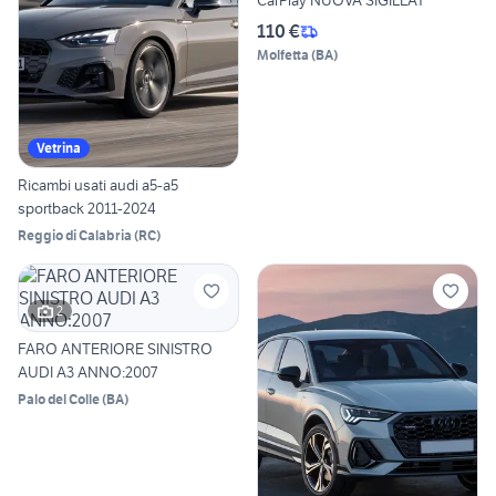
CarPlay NUOVA SIGILLAT
110 €
Molfetta
(
BA
)
Vetrina
Ricambi usati audi a5-a5
sportback 2011-2024
Reggio di Calabria
(
RC
)
2
FARO ANTERIORE SINISTRO
AUDI A3 ANNO:2007
Palo del Colle
(
BA
)