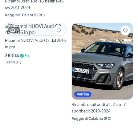
Ricambi usati audi a6 berlina-a6
sw 2011-2024
Reggio di Calabria
(
RC
)
9
Ricambi NUOVI Audi Q2 dal 2016
in poi
28 €
Trani
(
BT
)
Vetrina
Ricambi usati audi a1-a1 3p-a1
sportback 2010-2024
Reggio di Calabria
(
RC
)