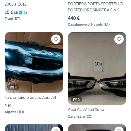
PORTIERA PORTA SPORTELLO
2008 al 2012
POSTERIORE SINISTRA SINIS
15 €
440 €
Trani
(
BT
)
Casalnuovo di Napoli
(
NA
)
4
Faro anteriore destro Audi A4
5
1 €
Audi A3 8V Fari Xeno
Alpette
(
TO
)
Catanzaro
(
CZ
)