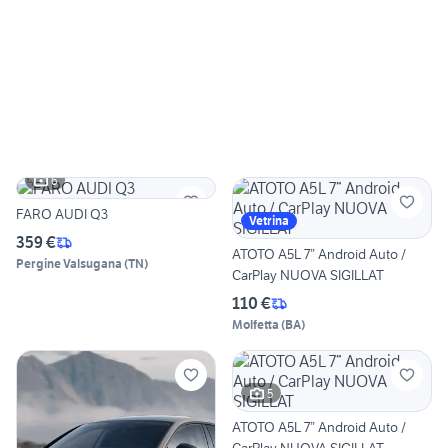
6
FARO AUDI Q3
Vetrina
359 €
ATOTO A5L 7” Android Auto /
Pergine Valsugana
(
TN
)
CarPlay NUOVA SIGILLAT
110 €
Molfetta
(
BA
)
5
ATOTO A5L 7” Android Auto /