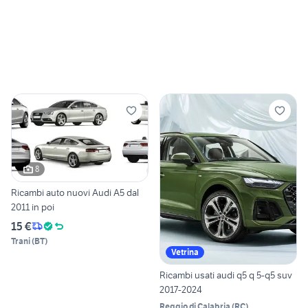
8
Ricambi auto nuovi Audi A5 dal
2011 in poi
15 €
Trani
(
BT
)
Vetrina
Ricambi usati audi q5 q 5-q5 suv
2017-2024
Reggio di Calabria
(
RC
)