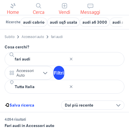
Home
Cerca
Vendi
Messaggi
audi cabrio
audi sq5 usata
audi a6 3000
audi a6 
Ricerche
Subito
Accessori auto
fari audi
Cosa cerchi?
Accessori
Filtri
Auto
Salva ricerca
Dal più recente
4.054 risultati
Fari audi in Accessori auto