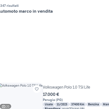
.347 risultati
utomoto marco in vendita
Volkswagen Polo 1.0 TSI Life
17.000 €
Perugia
(
PG
)
Usato
11/2023
37400 Km
Benzina
Man
20
Rivenditore
MANTOVANI SRL