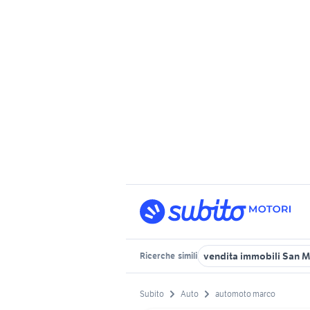
vendita immobili San 
Ricerche
simili
Subito
Auto
automoto marco