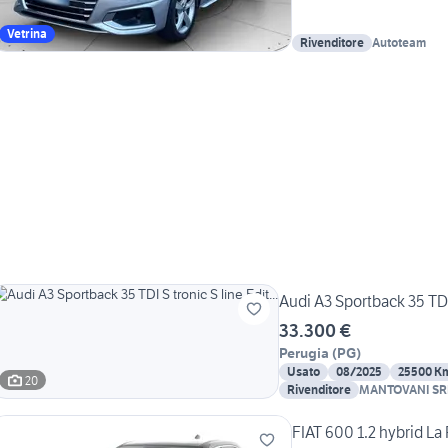
Vetrina
Rivenditore
Autoteam
Audi A3 Sportback 35 TDI S
33.300 €
Perugia
(
PG
)
Usato
08/2025
25500 K
20
Rivenditore
MANTOVANI SR
FIAT 600 1.2 hybrid La