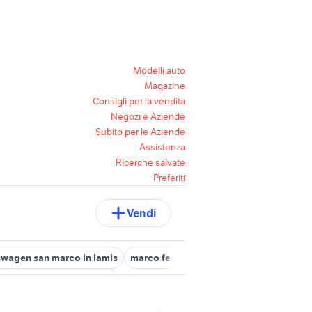
Modelli auto
Magazine
Consigli per la vendita
Negozi e Aziende
Subito per le Aziende
Assistenza
Ricerche salvate
Preferiti
Vendi
swagen san marco in lamis
marco ferrari
di marco
meccatronic