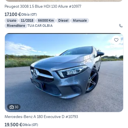
Peugeot 3008 1.5 Blue HDI 130 Allure #10977
17.100 €
Olbia
(
OT
)
Usato
11/2018
66000 Km
Diesel
Manuale
Rivenditore
TUA CAR OLBIA
30
Mercedes-Benz A 180 Executive D #10793
19.500 €
Olbia
(
OT
)