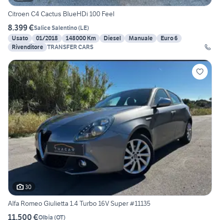
Citroen C4 Cactus BlueHDi 100 Feel
8.399 €
Salice Salentino
(
LE
)
Usato
01/2018
148000 Km
Diesel
Manuale
Euro 6
Rivenditore
TRANSFER CARS
30
Alfa Romeo Giulietta 1.4 Turbo 16V Super #11135
11.500 €
Olbia
(
OT
)