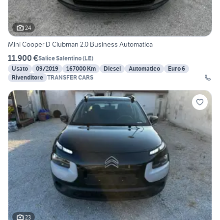
24
Mini Cooper D Clubman 2.0 Business Automatica
11.900 €
Salice Salentino
(
LE
)
Usato
09/2019
167000 Km
Diesel
Automatico
Euro 6
Rivenditore
TRANSFER CARS
23