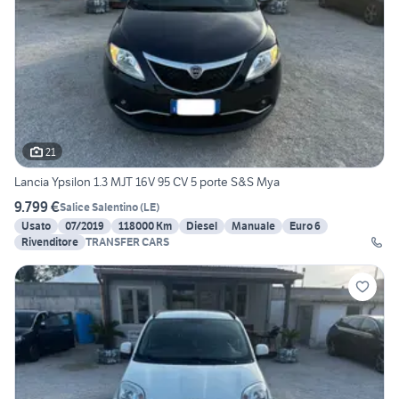
21
Lancia Ypsilon 1.3 MJT 16V 95 CV 5 porte S&S Mya
9.799 €
Salice Salentino
(
LE
)
Usato
07/2019
118000 Km
Diesel
Manuale
Euro 6
Rivenditore
TRANSFER CARS