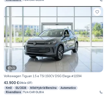
21
Volkswagen Tiguan 1.5 e TSI 150CV DSG Elega #11594
43.900 €
Olbia
(
OT
)
Km0
01/2026
Mild Hybrid Benzina
Automatico
Rivenditore
TUA CAR OLBIA