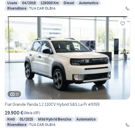
Usato
04/2019
129000 Km
Diesel
Automatico
Rivenditore
TUA CAR OLBIA
15
Fiat Grande Panda 1.2 110CV Hybrid S&S La Pr #9359
19.900 €
Olbia
(
OT
)
Km0
01/2025
Mild Hybrid Benzina
Automatico
Rivenditore
TUA CAR OLBIA