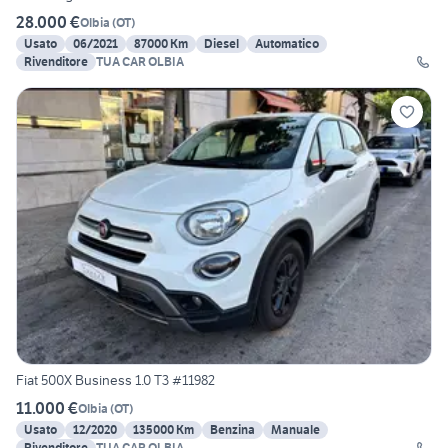
28.000 €
Olbia
(
OT
)
Usato
06/2021
87000 Km
Diesel
Automatico
Rivenditore
TUA CAR OLBIA
Fiat 500X Business 1.0 T3 #11982
11.000 €
Olbia
(
OT
)
Usato
12/2020
135000 Km
Benzina
Manuale
Rivenditore
TUA CAR OLBIA