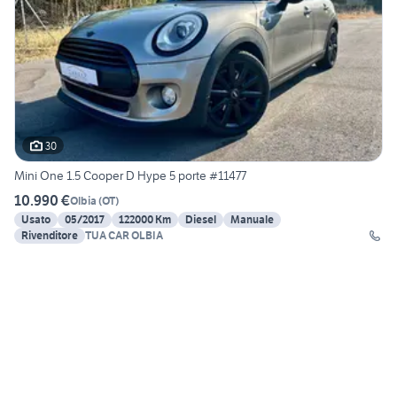
30
Mini One 1.5 Cooper D Hype 5 porte #11477
10.990 €
Olbia
(
OT
)
Usato
05/2017
122000 Km
Diesel
Manuale
Rivenditore
TUA CAR OLBIA