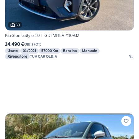
30
Kia Stonic Style 1.0 T-GDI MHEV #10932
14.490 €
Olbia
(
OT
)
Usato
01/2021
57000 Km
Benzina
Manuale
Rivenditore
TUA CAR OLBIA