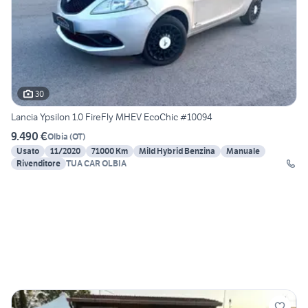
30
Lancia Ypsilon 1.0 FireFly MHEV EcoChic #10094
9.490 €
Olbia
(
OT
)
Usato
11/2020
71000 Km
Mild Hybrid Benzina
Manuale
Rivenditore
TUA CAR OLBIA