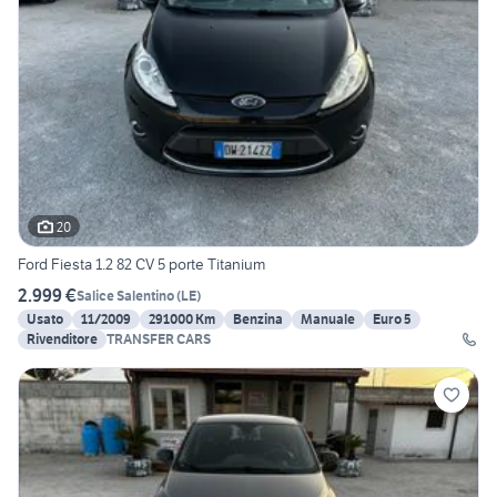
20
Ford Fiesta 1.2 82 CV 5 porte Titanium
2.999 €
Salice Salentino
(
LE
)
Usato
11/2009
291000 Km
Benzina
Manuale
Euro 5
Rivenditore
TRANSFER CARS