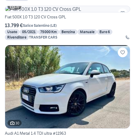
26
Fiat 500X 1.0 T3 120 CV Cross GPL
13.799 €
Salice Salentino
(
LE
)
Usato
05/2021
75000 Km
Benzina
Manuale
Euro 6
Rivenditore
TRANSFER CARS
30
Audi A1 Metal 1.4 TDI ultra #11963