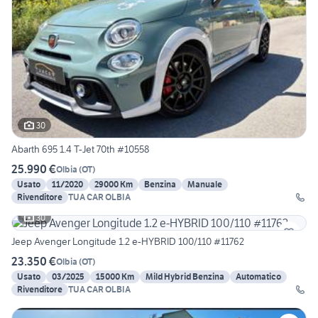
30
Abarth 695 1.4 T-Jet 70th #10558
25.990 €
Olbia
(
OT
)
Usato
11/2020
29000 Km
Benzina
Manuale
Rivenditore
TUA CAR OLBIA
30
Jeep Avenger Longitude 1.2 e-HYBRID 100/110 #11762
23.350 €
Olbia
(
OT
)
Usato
03/2025
15000 Km
Mild Hybrid Benzina
Automatico
Rivenditore
TUA CAR OLBIA