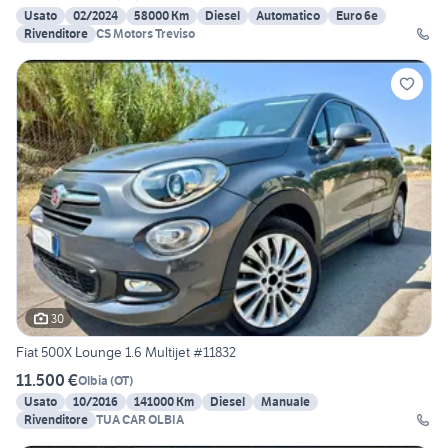
Usato
02/2024
58000 Km
Diesel
Automatico
Euro 6e
Rivenditore
CS Motors Treviso
30
Fiat 500X Lounge 1.6 Multijet #11832
11.500 €
Olbia
(
OT
)
Usato
10/2016
141000 Km
Diesel
Manuale
Rivenditore
TUA CAR OLBIA