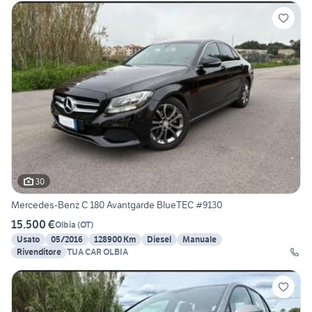
30
Mercedes-Benz C 180 Avantgarde BlueTEC #9130
15.500 €
Olbia
(
OT
)
Usato
05/2016
128900 Km
Diesel
Manuale
Rivenditore
TUA CAR OLBIA