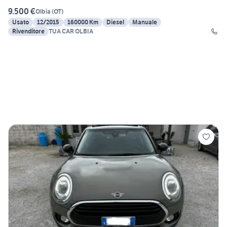
9.500 €
Olbia
(
OT
)
Usato
12/2015
160000 Km
Diesel
Manuale
Rivenditore
TUA CAR OLBIA