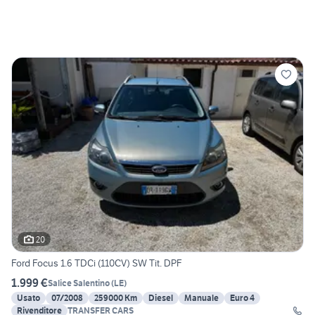
20
Ford Focus 1.6 TDCi (110CV) SW Tit. DPF
1.999 €
Salice Salentino
(
LE
)
Usato
07/2008
259000 Km
Diesel
Manuale
Euro 4
Rivenditore
TRANSFER CARS