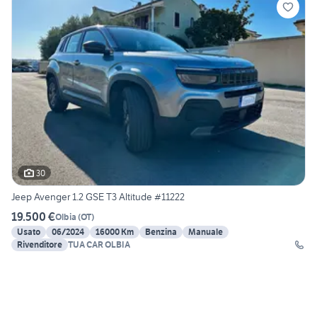
30
Jeep Avenger 1.2 GSE T3 Altitude #11222
19.500 €
Olbia
(
OT
)
Usato
06/2024
16000 Km
Benzina
Manuale
Rivenditore
TUA CAR OLBIA