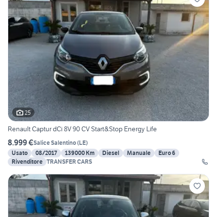
25
Renault Captur dCi 8V 90 CV Start&Stop Energy Life
8.999 €
Salice Salentino
(
LE
)
Usato
08/2017
139000 Km
Diesel
Manuale
Euro 6
Rivenditore
TRANSFER CARS