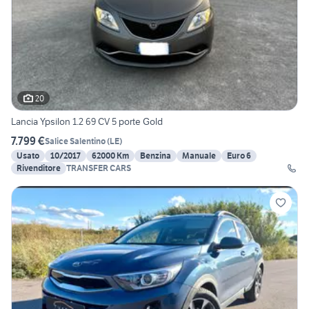
20
Lancia Ypsilon 1.2 69 CV 5 porte Gold
7.799 €
Salice Salentino
(
LE
)
Usato
10/2017
62000 Km
Benzina
Manuale
Euro 6
Rivenditore
TRANSFER CARS