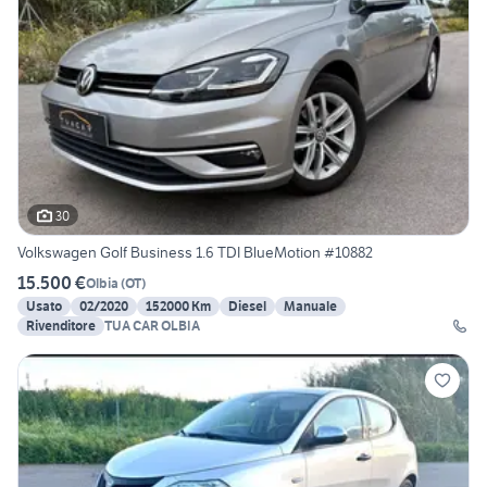
30
Volkswagen Golf Business 1.6 TDI BlueMotion #10882
15.500 €
Olbia
(
OT
)
Usato
02/2020
152000 Km
Diesel
Manuale
Rivenditore
TUA CAR OLBIA