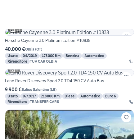
30
Porsche Cayenne 3.0 Platinum Edition #10838
40.000 €
Olbia
(
OT
)
Usato
04/2019
173000 Km
Benzina
Automatico
Rivenditore
TUA CAR OLBIA
4
Land Rover Discovery Sport 2.0 TD4 150 CV Auto Bus
9.900 €
Salice Salentino
(
LE
)
Usato
07/2017
218000 Km
Diesel
Automatico
Euro 6
Rivenditore
TRANSFER CARS