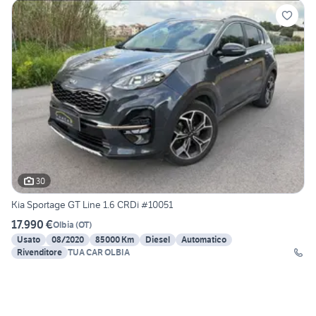
30
Kia Sportage GT Line 1.6 CRDi #10051
17.990 €
Olbia
(
OT
)
Usato
08/2020
85000 Km
Diesel
Automatico
Rivenditore
TUA CAR OLBIA