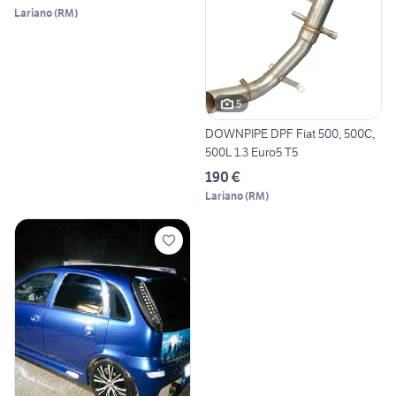
Lariano
(
RM
)
5
DOWNPIPE DPF Fiat 500, 500C,
500L 1.3 Euro5 T5
190 €
Lariano
(
RM
)