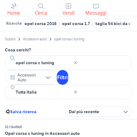
Home
Cerca
Vendi
Messaggi
opel corsa 2016
opel corsa 1.7
taglia 54 bici da cor
Ricerche
Subito
Accessori auto
opel corsa c tuning
Cosa cerchi?
Accessori
Filtri
Auto
Salva ricerca
Dal più recente
11 risultati
Opel corsa c tuning in Accessori auto