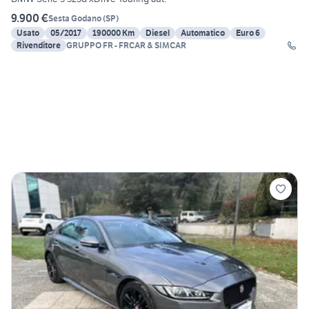
9.900 €
Sesta Godano
(
SP
)
Usato
05/2017
190000 Km
Diesel
Automatico
Euro 6
Rivenditore
GRUPPO FR - FRCAR & SIMCAR