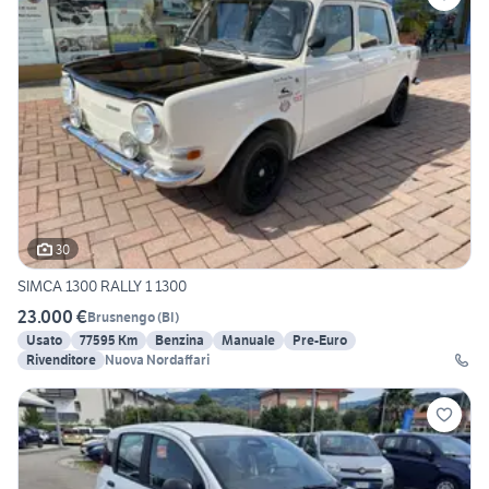
30
SIMCA 1300 RALLY 1 1300
23.000 €
Brusnengo
(
BI
)
Usato
77595 Km
Benzina
Manuale
Pre-Euro
Rivenditore
Nuova Nordaffari