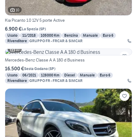
10
Kia Picanto 1.0 12V 5 porte Active
6.900 €
La Spezia
(
SP
)
Usato
11/2018
105000 Km
Benzina
Manuale
Euro 6
Rivenditore
GRUPPO FR - FRCAR & SIMCAR
10
Mercedes-Benz Classe A A 180 d Business
16.500 €
Sesta Godano
(
SP
)
Usato
06/2021
128000 Km
Diesel
Manuale
Euro 6
Rivenditore
GRUPPO FR - FRCAR & SIMCAR