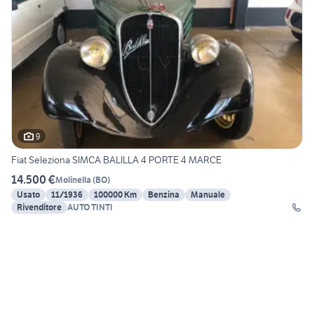
9
Fiat Seleziona SIMCA BALILLA 4 PORTE 4 MARCE
14.500 €
Molinella
(
BO
)
Usato
11/1936
100000 Km
Benzina
Manuale
Rivenditore
AUTO TINTI