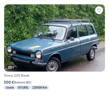
6
Simca 1100 Break
500 €
Bolzano
(
BZ
)
Usato
07/1981
220000 Km