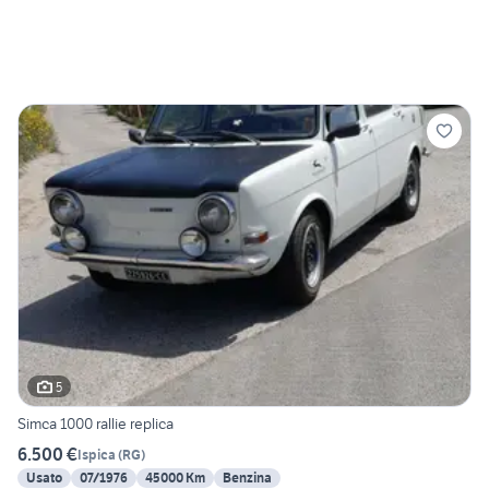
5
Simca 1000 rallie replica
6.500 €
Ispica
(
RG
)
Usato
07/1976
45000 Km
Benzina