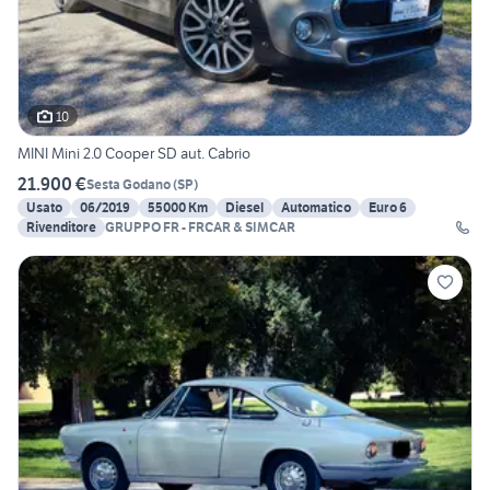
10
MINI Mini 2.0 Cooper SD aut. Cabrio
21.900 €
Sesta Godano
(
SP
)
Usato
06/2019
55000 Km
Diesel
Automatico
Euro 6
Rivenditore
GRUPPO FR - FRCAR & SIMCAR