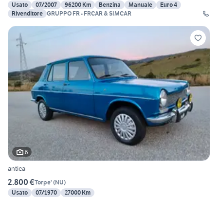
Usato
07/2007
96200 Km
Benzina
Manuale
Euro 4
Rivenditore
GRUPPO FR - FRCAR & SIMCAR
6
antica
2.800 €
Torpe'
(
NU
)
Usato
07/1970
27000 Km