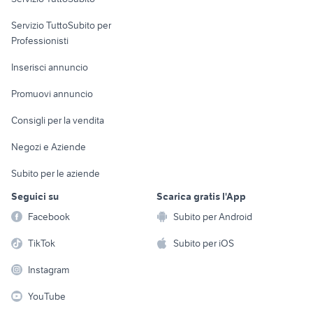
elettronica
per la casa e la
sports e hobby
Servizio TuttoSubito per
persona
Informatica
Animali
Professionisti
Arredamento e
Console e
Accessori per
Casalinghi
Inserisci annuncio
Videogiochi
animali
Elettrodomestici
Promuovi annuncio
Audio/Video
Musica e Film
Giardino e Fai da te
Consigli per la vendita
Fotografia
Libri e Riviste
Abbigliamento e
Negozi e Aziende
Telefonia
Strumenti Musicali
Accessori
Subito per le aziende
Sports
Tutto per i bambini
Seguici su
Scarica gratis l'App
Biciclette
Facebook
Subito per Android
Collezionismo
TikTok
Subito per iOS
Instagram
YouTube