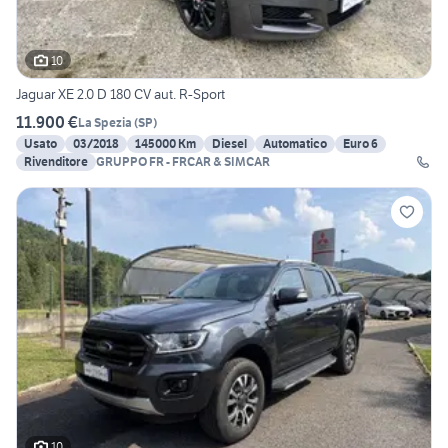
10
Jaguar XE 2.0 D 180 CV aut. R-Sport
11.900 €
La Spezia
(
SP
)
Usato
03/2018
145000 Km
Diesel
Automatico
Euro 6
Rivenditore
GRUPPO FR - FRCAR & SIMCAR
10