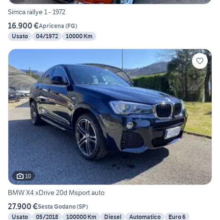
Simca rallye 1 - 1972
16.900 €
Apricena
(
FG
)
Usato
04/1972
10000 Km
10
BMW X4 xDrive 20d Msport auto
27.900 €
Sesta Godano
(
SP
)
Usato
05/2018
100000 Km
Diesel
Automatico
Euro 6