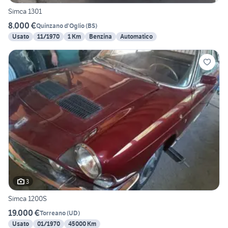
Simca 1301
8.000 €
Quinzano d'Oglio
(
BS
)
Usato
11/1970
1 Km
Benzina
Automatico
3
Simca 1200S
19.000 €
Torreano
(
UD
)
Usato
01/1970
45000 Km