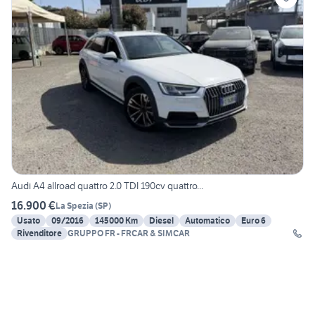
Audi A4 allroad quattro 2.0 TDI 190cv quattro...
16.900 €
La Spezia
(
SP
)
Usato
09/2016
145000 Km
Diesel
Automatico
Euro 6
Rivenditore
GRUPPO FR - FRCAR & SIMCAR