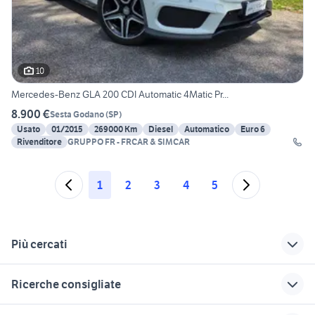
10
Mercedes-Benz GLA 200 CDI Automatic 4Matic Pr...
8.900 €
Sesta Godano
(
SP
)
Usato
01/2015
269000 Km
Diesel
Automatico
Euro 6
Rivenditore
GRUPPO FR - FRCAR & SIMCAR
1
2
3
4
5
Più cercati
Correlati
Richerche simili
Suggerimenti
Ricerche consigliate
auto usate imola
matra simca auto
mitsubishi 3000 gt
500x usata lecce
panda 4x4 auto Verona provincia
mercedes gle coupe
simca 1100
toyota aygo usata