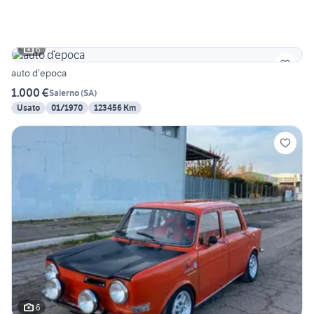
6
auto d’epoca
1.000 €
Salerno
(
SA
)
Usato
01/1970
123456 Km
6