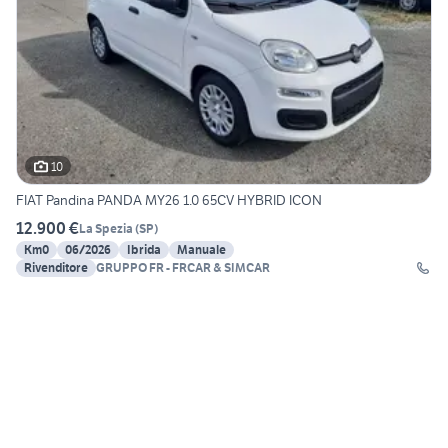
10
FIAT Pandina PANDA MY26 1.0 65CV HYBRID ICON
12.900 €
La Spezia
(
SP
)
Km0
06/2026
Ibrida
Manuale
Rivenditore
GRUPPO FR - FRCAR & SIMCAR