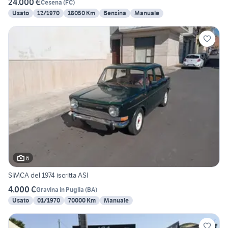
24.000 €
Cesena
(
FC
)
Usato
12/1970
18050 Km
Benzina
Manuale
6
SIMCA del 1974 iscritta ASI
4.000 €
Gravina in Puglia
(
BA
)
Usato
01/1970
70000 Km
Manuale