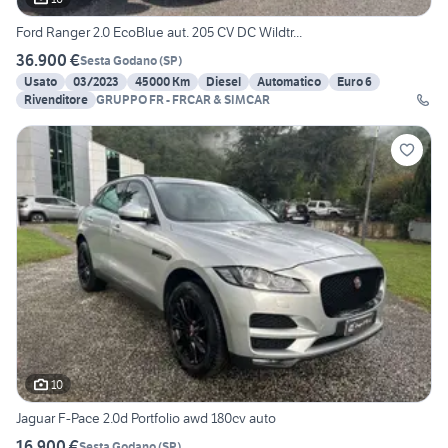
Ford Ranger 2.0 EcoBlue aut. 205 CV DC Wildtr...
36.900 €
Sesta Godano
(
SP
)
Usato
03/2023
45000 Km
Diesel
Automatico
Euro 6
Rivenditore
GRUPPO FR - FRCAR & SIMCAR
10
Jaguar F-Pace 2.0d Portfolio awd 180cv auto
16.900 €
Sesta Godano
(
SP
)