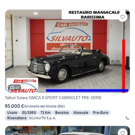
10
Talbot Solara SIMCA 8 SPORT CABRIOLET PRE-SERIE
95.000 €
Grumello del Monte
(
BG
)
Usato
01/1950
71 Km
Benzina
Manuale
Pre-Euro
Rivenditore
SILVAUTO S.p.A.