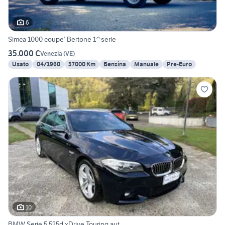
6
Simca 1000 coupe’ Bertone 1^serie
35.000 €
Venezia
(
VE
)
Usato
04/1960
37000 Km
Benzina
Manuale
Pre-Euro
10
BMW Serie 5 525d xDrive Touring aut.