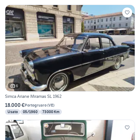
6
Simca Ariane Miramas SL 1962
18.000 €
Portogruaro
(
VE
)
Usato
05/1960
73000 Km