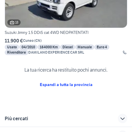
18
Suzuki Jimny 1.5 DDiS cat 4WD NEOPATENTATI
11.900 €
Cuneo
(
CN
)
Usato
04/2010
164000 Km
Diesel
Manuale
Euro 4
Rivenditore
DAMILANO EXPERIENCE CAR SRL
La tua ricerca ha restituito pochi annunci.
Espandi a tutta la provincia
Più cercati
Correlati
Richerche simili
Suggerimenti