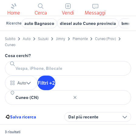
Home
Cerca
Vendi
Messaggi
auto Bagnasco
diesel auto Cuneo provincia
bmw C
Ricerche
Subito
Auto
Suzuki
Jimny
Piemonte
Cuneo (Prov)
Cuneo
Cosa cerchi?
Filtri +2
Auto
Salva ricerca
Dal più recente
3 risultati