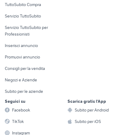
TuttoSubito Compra
commerciali
Servizio TuttoSubito
elettronica
per la casa e la
sports e hobby
Servizio TuttoSubito per
persona
Informatica
Animali
Professionisti
Arredamento e
Console e
Accessori per
Casalinghi
Inserisci annuncio
Videogiochi
animali
Elettrodomestici
Promuovi annuncio
Audio/Video
Musica e Film
Giardino e Fai da te
Consigli per la vendita
Fotografia
Libri e Riviste
Abbigliamento e
Negozi e Aziende
Telefonia
Strumenti Musicali
Accessori
Subito per le aziende
Sports
Tutto per i bambini
Seguici su
Scarica gratis l'App
Biciclette
Facebook
Subito per Android
Collezionismo
TikTok
Subito per iOS
Instagram