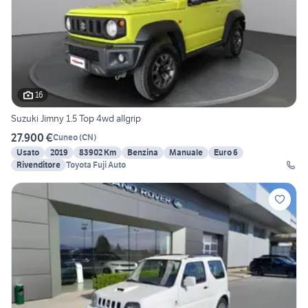
16
Suzuki Jimny 1.5 Top 4wd allgrip
27.900 €
Cuneo
(
CN
)
Usato
2019
83902 Km
Benzina
Manuale
Euro 6
Rivenditore
Toyota Fuji Auto