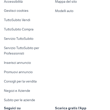
Accessibilità
Mappa del sito
Loft, mansarde e
Veicoli commerciali
altro
Gestisci cookies
Modelli auto
Case vacanza
TuttoSubito Vendi
Uffici e Locali
TuttoSubito Compra
commerciali
Servizio TuttoSubito
elettronica
per la casa e la
sports e hobby
Servizio TuttoSubito per
persona
Informatica
Animali
Professionisti
Arredamento e
Console e
Accessori per
Casalinghi
Inserisci annuncio
Videogiochi
animali
Elettrodomestici
Promuovi annuncio
Audio/Video
Musica e Film
Giardino e Fai da te
Consigli per la vendita
Fotografia
Libri e Riviste
Abbigliamento e
Negozi e Aziende
Telefonia
Strumenti Musicali
Accessori
Subito per le aziende
Sports
Tutto per i bambini
Seguici su
Scarica gratis l'App