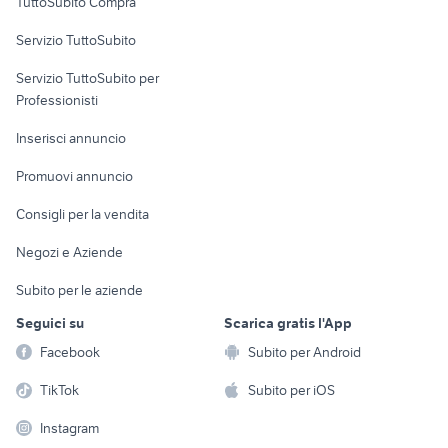
TuttoSubito Compra
commerciali
Servizio TuttoSubito
elettronica
per la casa e la
sports e hobby
Servizio TuttoSubito per
persona
Informatica
Animali
Professionisti
Arredamento e
Console e
Accessori per
Casalinghi
Inserisci annuncio
Videogiochi
animali
Elettrodomestici
Promuovi annuncio
Audio/Video
Musica e Film
Giardino e Fai da te
Consigli per la vendita
Fotografia
Libri e Riviste
Abbigliamento e
Negozi e Aziende
Telefonia
Strumenti Musicali
Accessori
Subito per le aziende
Sports
Tutto per i bambini
Seguici su
Scarica gratis l'App
Biciclette
Facebook
Subito per Android
Collezionismo
TikTok
Subito per iOS
Instagram