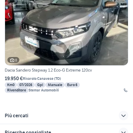
8
Dacia Sandero Stepway 1.2 Eco-G Extreme 120cv
19.950 €
Rivarolo Canavese
(
TO
)
Km0
07/2026
Gpl
Manuale
Euro 6
Rivenditore
Stemar Automobili
Più cercati
Correlati
Richerche simili
Suggerimenti
Ricerche consigliate