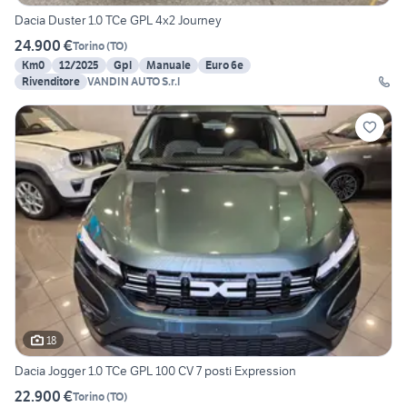
Dacia Duster 1.0 TCe GPL 4x2 Journey
24.900 €
Torino
(
TO
)
Km0
12/2025
Gpl
Manuale
Euro 6e
Rivenditore
VANDIN AUTO S.r.l
18
Dacia Jogger 1.0 TCe GPL 100 CV 7 posti Expression
22.900 €
Torino
(
TO
)