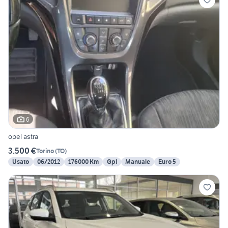
6
opel astra
3.500 €
Torino
(
TO
)
Usato
06/2012
176000 Km
Gpl
Manuale
Euro 5