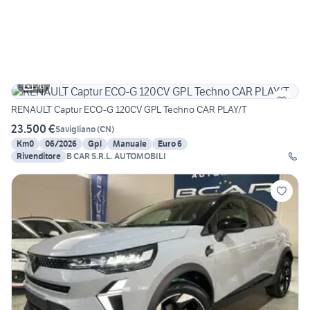
20
RENAULT Captur ECO-G 120CV GPL Techno CAR PLAY/T
23.500 €
Savigliano
(
CN
)
Km0
06/2026
Gpl
Manuale
Euro 6
Rivenditore
B CAR S.R.L. AUTOMOBILI