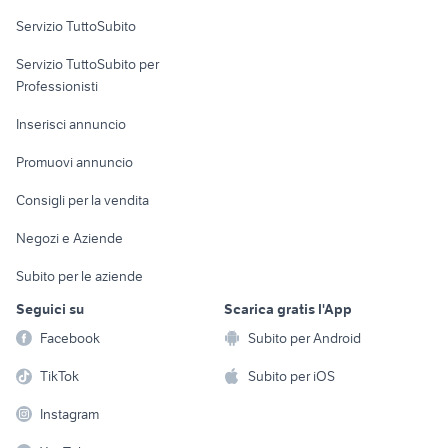
Servizio TuttoSubito
elettronica
per la casa e la
sports e hobby
Servizio TuttoSubito per
persona
Informatica
Animali
Professionisti
Arredamento e
Console e
Accessori per
Casalinghi
Inserisci annuncio
Videogiochi
animali
Elettrodomestici
Promuovi annuncio
Audio/Video
Musica e Film
Giardino e Fai da te
Consigli per la vendita
Fotografia
Libri e Riviste
Abbigliamento e
Negozi e Aziende
Telefonia
Strumenti Musicali
Accessori
Subito per le aziende
Sports
Tutto per i bambini
Seguici su
Scarica gratis l'App
Biciclette
Facebook
Subito per Android
Collezionismo
TikTok
Subito per iOS
Instagram