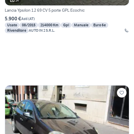
14
Lancia Ypsilon 1.2 69 CV 5 porte GPL Ecochic
5.900 €
Asti
(
AT
)
Usato
08/2015
214000 Km
Gpl
Manuale
Euro 6e
Rivenditore
AUTO IN 2 S.R.L.