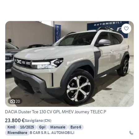
20
DACIA Duster Tce 130 CV GPL MHEV Journey TELEC.P
23.800 €
Savigliano
(
CN
)
Km0
10/2025
Gpl
Manuale
Euro 6
Rivenditore
B CAR S.R.L. AUTOMOBILI