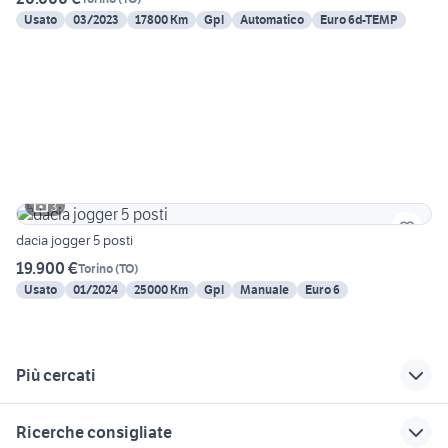
Usato
03/2023
17800 Km
Gpl
Automatico
Euro 6d-TEMP
3
dacia jogger 5 posti
19.900 €
Torino
(
TO
)
Usato
01/2024
25000 Km
Gpl
Manuale
Euro 6
Più cercati
Correlati
Richerche simili
Suggerimenti
Ricerche consigliate
auto km 0
auto dr gpl Piemonte
auto km 0 liguria