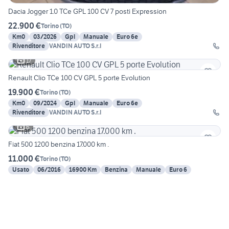
Dacia Jogger 1.0 TCe GPL 100 CV 7 posti Expression
22.900 €
Torino
(
TO
)
Km0
03/2026
Gpl
Manuale
Euro 6e
Rivenditore
VANDIN AUTO S.r.l
17
Renault Clio TCe 100 CV GPL 5 porte Evolution
19.900 €
Torino
(
TO
)
Km0
09/2024
Gpl
Manuale
Euro 6e
Rivenditore
VANDIN AUTO S.r.l
6
Fiat 500 1200 benzina 17.000 km .
11.000 €
Torino
(
TO
)
Usato
06/2016
16900 Km
Benzina
Manuale
Euro 6