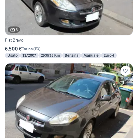
6
Fiat Bravo
6.500 €
Torino
(
TO
)
Usato
11/2007
253535 Km
Benzina
Manuale
Euro 4