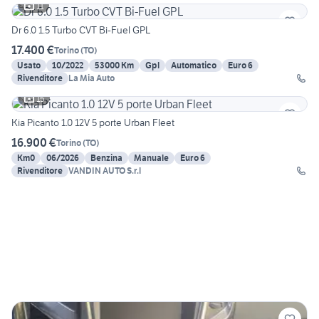
11
Dr 6.0 1.5 Turbo CVT Bi-Fuel GPL
17.400 €
Torino
(
TO
)
Usato
10/2022
53000 Km
Gpl
Automatico
Euro 6
Rivenditore
La Mia Auto
15
Kia Picanto 1.0 12V 5 porte Urban Fleet
16.900 €
Torino
(
TO
)
Km0
06/2026
Benzina
Manuale
Euro 6
Rivenditore
VANDIN AUTO S.r.l