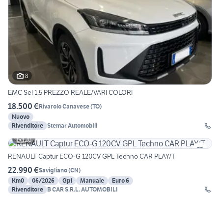
8
EMC Sei 1.5 PREZZO REALE/VARI COLORI
18.500 €
Rivarolo Canavese
(
TO
)
Nuovo
Rivenditore
Stemar Automobili
20
RENAULT Captur ECO-G 120CV GPL Techno CAR PLAY/T
22.990 €
Savigliano
(
CN
)
Km0
06/2026
Gpl
Manuale
Euro 6
Rivenditore
B CAR S.R.L. AUTOMOBILI