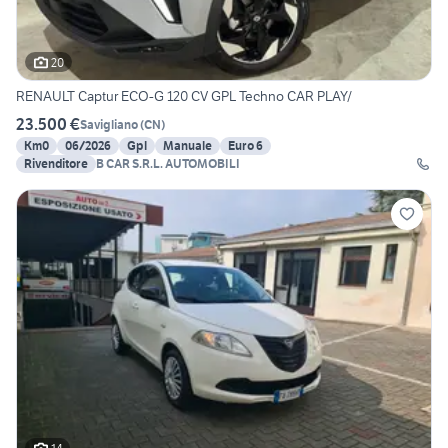
20
RENAULT Captur ECO-G 120 CV GPL Techno CAR PLAY/
23.500 €
Savigliano
(
CN
)
Km0
06/2026
Gpl
Manuale
Euro 6
Rivenditore
B CAR S.R.L. AUTOMOBILI