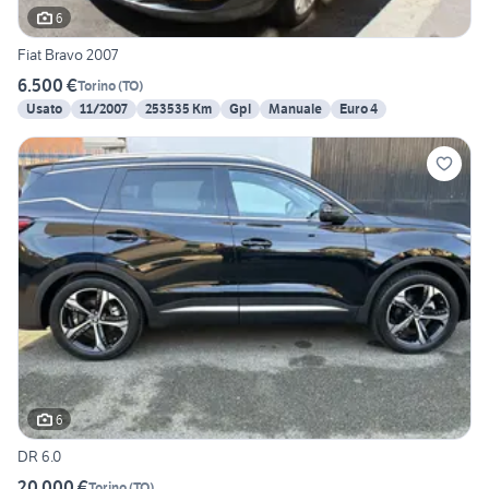
6
Fiat Bravo 2007
6.500 €
Torino
(
TO
)
Usato
11/2007
253535 Km
Gpl
Manuale
Euro 4
6
DR 6.0
20.000 €
Torino
(
TO
)