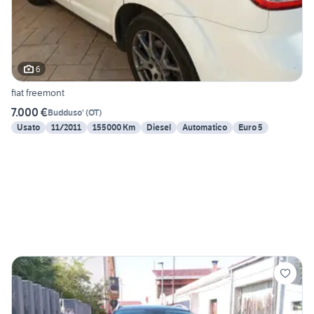
6
fiat freemont
7.000 €
Budduso'
(
OT
)
Usato
11/2011
155000 Km
Diesel
Automatico
Euro 5