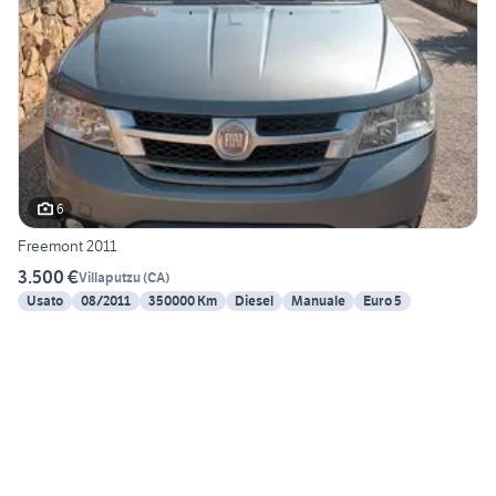
6
Freemont 2011
3.500 €
Villaputzu
(
CA
)
Usato
08/2011
350000 Km
Diesel
Manuale
Euro 5