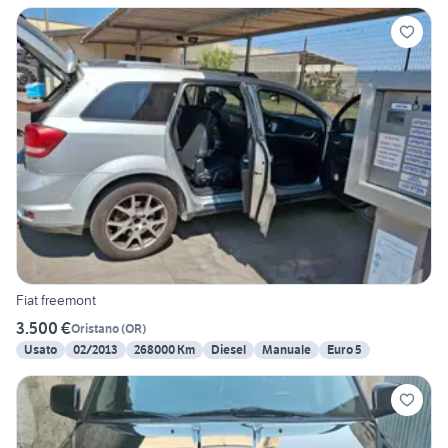
Fiat freemont
3.500 €
Oristano
(
OR
)
Usato
02/2013
268000 Km
Diesel
Manuale
Euro 5