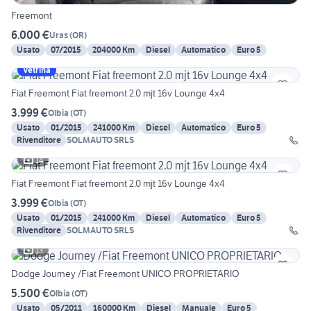
Freemont
6.000 €
Uras
(
OR
)
Usato
07/2015
204000 Km
Diesel
Automatico
Euro 5
Vetrina
Fiat Freemont Fiat freemont 2.0 mjt 16v Lounge 4x4
3.999 €
Olbia
(
OT
)
Usato
01/2015
241000 Km
Diesel
Automatico
Euro 5
Rivenditore
SOLMAUTO SRLS
14
Fiat Freemont Fiat freemont 2.0 mjt 16v Lounge 4x4
3.999 €
Olbia
(
OT
)
Usato
01/2015
241000 Km
Diesel
Automatico
Euro 5
Rivenditore
SOLMAUTO SRLS
13
Dodge Journey /Fiat Freemont UNICO PROPRIETARIO
5.500 €
Olbia
(
OT
)
Usato
05/2011
160000 Km
Diesel
Manuale
Euro 5