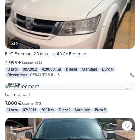
5
FIAT Freemont 2.0 Multijet 140 CV Freemont
4.999 €
Sassari
(
SS
)
Usato
09/2012
420000 Km
Diesel
Manuale
Euro 5
Rivenditore
CEKAUTO S.R.L.S.
6
fiat Freemont
7.000 €
Arzana
(
OG
)
Usato
07/2011
200 Km
Diesel
Manuale
Euro 5