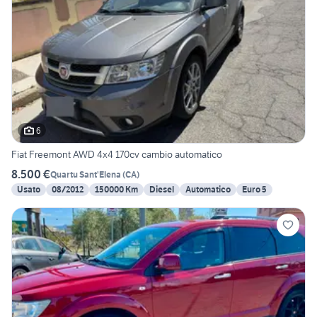
6
Fiat Freemont AWD 4x4 170cv cambio automatico
8.500 €
Quartu Sant'Elena
(
CA
)
Usato
08/2012
150000 Km
Diesel
Automatico
Euro 5