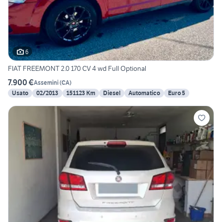
6
FIAT FREEMONT 2.0 170 CV 4 wd Full Optional
7.900 €
Assemini
(
CA
)
Usato
02/2013
151123 Km
Diesel
Automatico
Euro 5