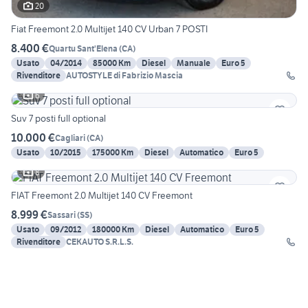
20
Fiat Freemont 2.0 Multijet 140 CV Urban 7 POSTI
8.400 €
Quartu Sant'Elena
(
CA
)
Usato
04/2014
85000 Km
Diesel
Manuale
Euro 5
Rivenditore
AUTOSTYLE di Fabrizio Mascia
6
Suv 7 posti full optional
10.000 €
Cagliari
(
CA
)
Usato
10/2015
175000 Km
Diesel
Automatico
Euro 5
8
FIAT Freemont 2.0 Multijet 140 CV Freemont
8.999 €
Sassari
(
SS
)
Usato
09/2012
180000 Km
Diesel
Automatico
Euro 5
Rivenditore
CEKAUTO S.R.L.S.