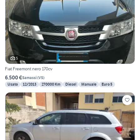
5
Fiat Freemont nero 170cv
6.500 €
Samassi
(
VS
)
Usato
12/2013
270000 Km
Diesel
Manuale
Euro 5