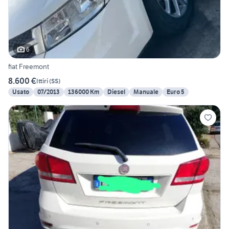
6
fiat Freemont
8.600 €
Ittiri
(
SS
)
Usato
07/2013
136000 Km
Diesel
Manuale
Euro 5