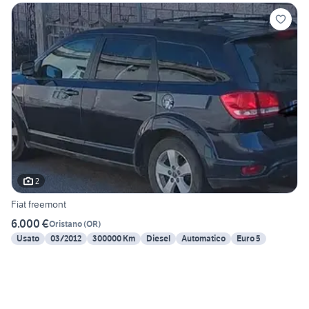
2
Fiat freemont
6.000 €
Oristano
(
OR
)
Usato
03/2012
300000 Km
Diesel
Automatico
Euro 5