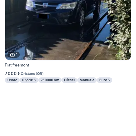
2
Fiat freemont
7.000 €
Oristano
(
OR
)
Usato
02/2013
230000 Km
Diesel
Manuale
Euro 5