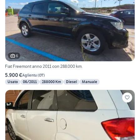
6
Fiat Freemont anno 2011 con 288.000 km.
5.900 €
Aglientu
(
OT
)
Usato
06/2011
288000 Km
Diesel
Manuale