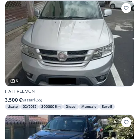
6
FIAT FREEMONT
3.500 €
Sassari
(
SS
)
Usato
02/2012
300000 Km
Diesel
Manuale
Euro 5