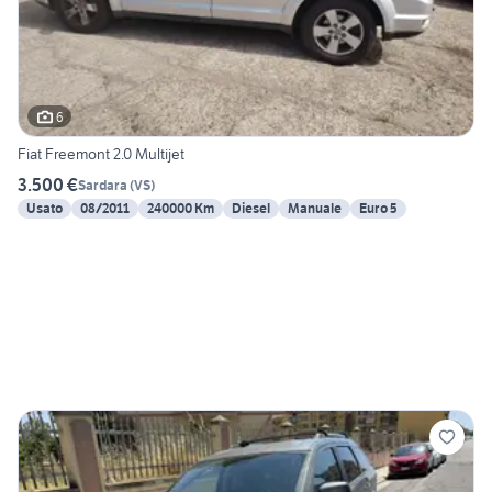
6
Fiat Freemont 2.0 Multijet
3.500 €
Sardara
(
VS
)
Usato
08/2011
240000 Km
Diesel
Manuale
Euro 5