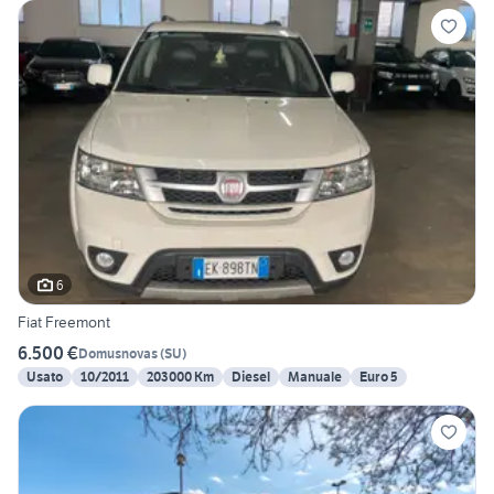
6
Fiat Freemont
6.500 €
Domusnovas
(
SU
)
Usato
10/2011
203000 Km
Diesel
Manuale
Euro 5