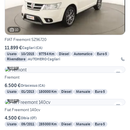
10
FIAT Freemont SZ96720
11.899 €
Cagliari
(
CA
)
Usato
10/2015
97754 Km
Diesel
Automatico
Euro 5
Rivenditore
AUTOHERO Cagliari
5
Fremont
6.500 €
Ortacesus
(
CA
)
Usato
01/2013
180000 Km
Diesel
Manuale
Euro 5
4
Fiat Freemont 140cv
4.500 €
Olbia
(
OT
)
Usato
09/2011
285000 Km
Diesel
Manuale
Euro 5