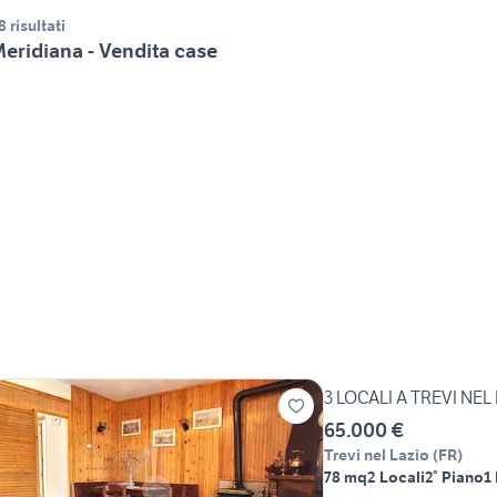
8 risultati
eridiana - Vendita case
3 LOCALI A TREVI NEL
65.000 €
Trevi nel Lazio
(
FR
)
78 mq
2 Locali
2° Piano
1