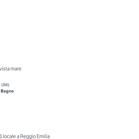
vista mare
e
(
IM
)
 Bagno
1 locale a Reggio Emilia