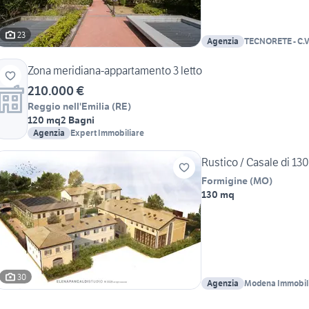
23
Agenzia
Zona meridiana-appartamento 3 letto
210.000 €
Reggio nell'Emilia
(
RE
)
120 mq
2 Bagni
Agenzia
Expert Immobiliare
Rustico / Casale di 130
Formigine
(
MO
)
130 mq
30
Agenzia
Modena Immobil