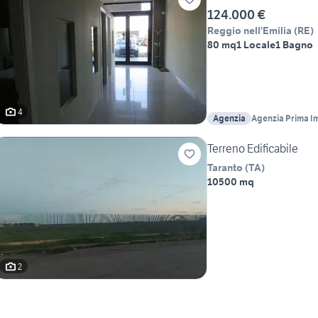
124.000 €
Reggio nell'Emilia
(
RE
)
80 mq
1 Locale
1 Bagno
4
Agenzia
Agenzia Prima I
Terreno Edificabile
Taranto
(
TA
)
10500 mq
2