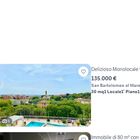
Delizioso Monolocale 
135.000 €
San Bartolomeo al Mar
30 mq
1 Locale
1° Piano
1
6
Immobile di 80 m² con 