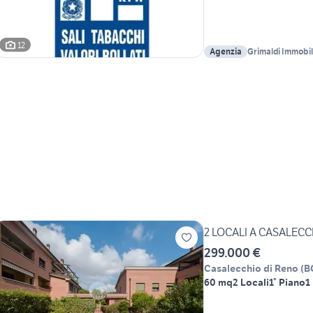
12
Agenzia
Grimaldi Immobil
2 LOCALI A CASALECC
299.000 €
Casalecchio di Reno
(
B
60 mq
2 Locali
1° Piano
1