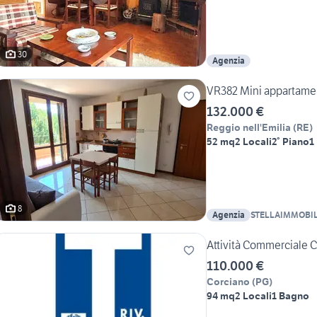
30
Agenzia
VR382 Mini appartame
132.000 €
Reggio nell'Emilia
(
RE
)
52 mq
2 Locali
2° Piano
1
8
Agenzia
STELLAIMMOBI
Attività Commerciale C
110.000 €
Corciano
(
PG
)
94 mq
2 Locali
1 Bagno