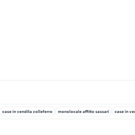
case in vendita colleferro
monolocale affitto sassari
case in v