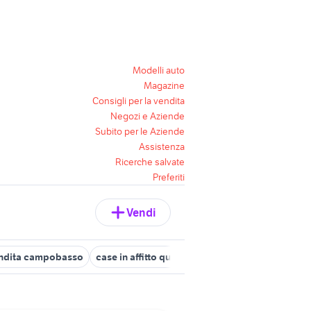
Modelli auto
Magazine
Consigli per la vendita
Negozi e Aziende
Subito per le Aziende
Assistenza
Ricerche salvate
Preferiti
Vendi
endita campobasso
case in affitto qualiano
case in vendita tramo