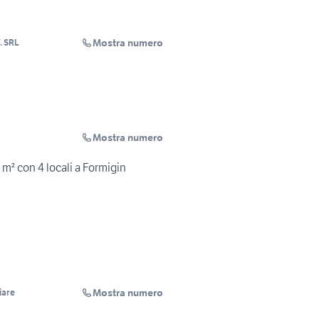
Mostra numero
TECNORETE - C.V. SRL
Mostra numero
 m² con 4 locali a Formigin
Mostra numero
iare