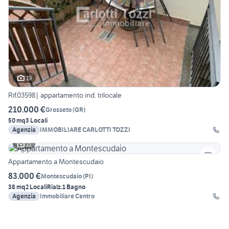
19
Rif.03598| appartamento ind. trilocale
210.000 €
Grosseto
(
GR
)
50 mq
3 Locali
Agenzia
IMMOBILIARE CARLOTTI TOZZI
11
Appartamento a Montescudaio
83.000 €
Montescudaio
(
PI
)
38 mq
2 Locali
Rialz.
1 Bagno
Agenzia
Immobiliare Centro