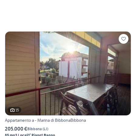
15
Appartamento a - Marina di BibbonaBibbona
205.000 €
Bibbona
(
LI
)
85 mq
3 Locali
1° Piano
1 Bagno