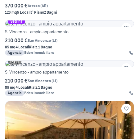
370.000 €
Arezzo
(
AR
)
123 mq
5 Locali
3° Piano
2 Bagni
Vetrina
S. Vincenzo - ampio appartamento
210.000 €
San Vincenzo
(
LI
)
85 mq
4 Locali
Rialz.
1 Bagno
Agenzia
Eden Immobiliare
11
S. Vincenzo - ampio appartamento
210.000 €
San Vincenzo
(
LI
)
85 mq
4 Locali
Rialz.
1 Bagno
Agenzia
Eden Immobiliare