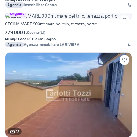
Agenzia
Immobiliare Centro
Urgente
CECINA MARE 900mt mare bel trilo, terrazza, portic
229.000 €
Cecina
(
LI
)
60 mq
3 Locali
3° Piano
1 Bagno
Agenzia
Agenzia Immobiliare LA RIVIERA
28