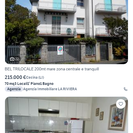
22
BEL TRILOCALE 200mt mare zona centrale e tranquill
215.000 €
Cecina
(
LI
)
70 mq
3 Locali
1° Piano
1 Bagno
Agenzia
Agenzia Immobiliare LA RIVIERA