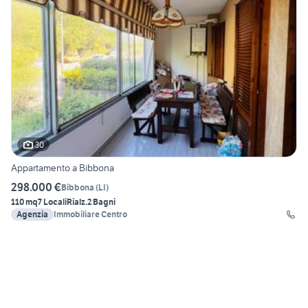
30
Appartamento a Bibbona
298.000 €
Bibbona
(
LI
)
110 mq
7 Locali
Rialz.
2 Bagni
Agenzia
Immobiliare Centro