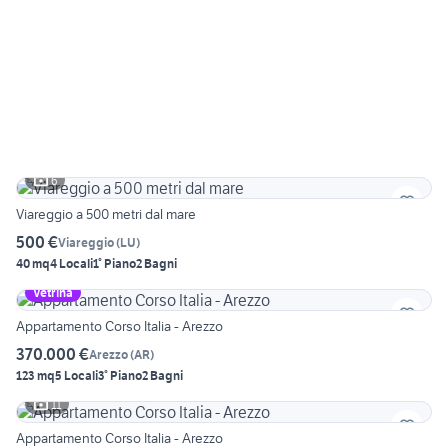
6
Viareggio a 500 metri dal mare
500 €
Viareggio
(
LU
)
40 mq
4 Locali
1° Piano
2 Bagni
Vetrina
Appartamento Corso Italia - Arezzo
370.000 €
Arezzo
(
AR
)
123 mq
5 Locali
3° Piano
2 Bagni
11
Appartamento Corso Italia - Arezzo