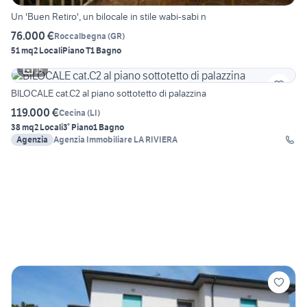
Un 'Buen Retiro', un bilocale in stile wabi-sabi n
76.000 €
Roccalbegna
(
GR
)
51 mq
2 Locali
Piano T
1 Bagno
15
BILOCALE cat.C2 al piano sottotetto di palazzina
119.000 €
Cecina
(
LI
)
38 mq
2 Locali
3° Piano
1 Bagno
Agenzia
Agenzia Immobiliare LA RIVIERA