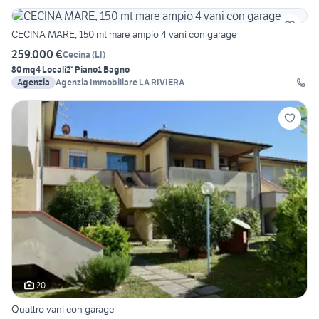
CECINA MARE, 150 mt mare ampio 4 vani con garage
259.000 €
Cecina
(
LI
)
80 mq
4 Locali
2° Piano
1 Bagno
Agenzia
Agenzia Immobiliare LA RIVIERA
20
Quattro vani con garage