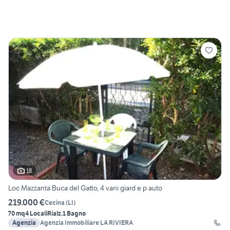
18
Loc Mazzanta Buca del Gatto, 4 vani giard e p auto
219.000 €
Cecina
(
LI
)
70 mq
4 Locali
Rialz.
1 Bagno
Agenzia
Agenzia Immobiliare LA RIVIERA