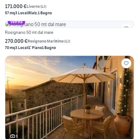
171.000 €
Livorno
(
LI
)
57 mq
3 Locali
Rialz.
1 Bagno
Vetrina
Rosignano 50 mt dal mare
270.000 €
Rosignano Marittimo
(
LI
)
70 mq
3 Locali
1° Piano
1 Bagno
8