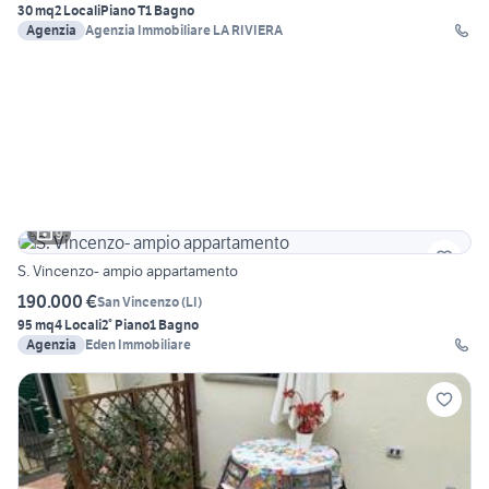
30 mq
2 Locali
Piano T
1 Bagno
Agenzia
Agenzia Immobiliare LA RIVIERA
9
S. Vincenzo- ampio appartamento
190.000 €
San Vincenzo
(
LI
)
95 mq
4 Locali
2° Piano
1 Bagno
Agenzia
Eden Immobiliare