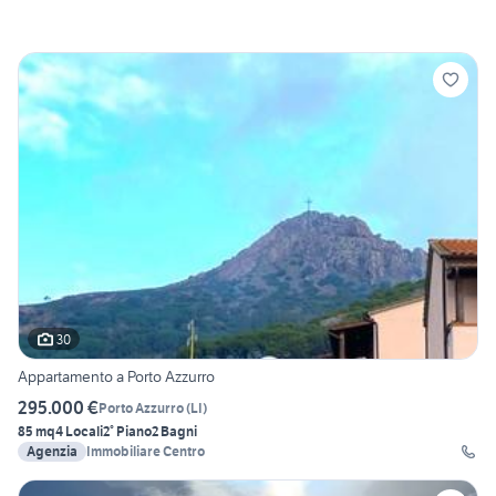
30
Appartamento a Porto Azzurro
295.000 €
Porto Azzurro
(
LI
)
85 mq
4 Locali
2° Piano
2 Bagni
Agenzia
Immobiliare Centro