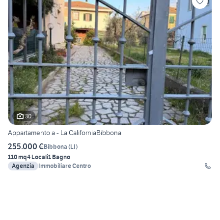
30
Appartamento a - La CaliforniaBibbona
255.000 €
Bibbona
(
LI
)
110 mq
4 Locali
1 Bagno
Agenzia
Immobiliare Centro