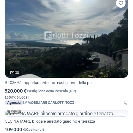
30
Rif.03692| appartamento ind. castiglione della pe
520.000 €
Castiglione della Pescaia
(
GR
)
160 mq
6 Locali
Agenzia
IMMOBILIARE CARLOTTI TOZZI
29
CECINA MARE bilocale arredato giardino e terrazza
109.000 €
Cecina
(
LI
)