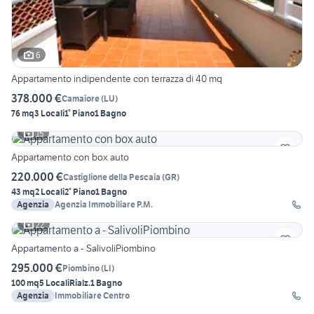
6
Appartamento indipendente con terrazza di 40 mq
378.000 €
Camaiore
(
LU
)
76 mq
3 Locali
1° Piano
1 Bagno
15
Appartamento con box auto
220.000 €
Castiglione della Pescaia
(
GR
)
43 mq
2 Locali
2° Piano
1 Bagno
Agenzia
Agenzia Immobiliare P.M.
22
Appartamento a - SalivoliPiombino
295.000 €
Piombino
(
LI
)
100 mq
5 Locali
Rialz.
1 Bagno
Agenzia
Immobiliare Centro