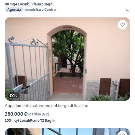
80 mq
4 Locali
1° Piano
2 Bagni
Agenzia
Immobiliare Centro
6
Appartamento autonomo nel borgo di Scarlino
280.000 €
Scarlino
(
GR
)
100 mq
4 Locali
Piano T
2 Bagni