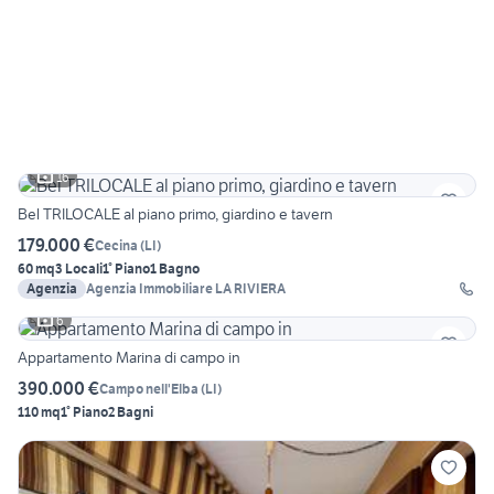
16
Bel TRILOCALE al piano primo, giardino e tavern
179.000 €
Cecina
(
LI
)
60 mq
3 Locali
1° Piano
1 Bagno
Agenzia
Agenzia Immobiliare LA RIVIERA
6
Appartamento Marina di campo in
390.000 €
Campo nell'Elba
(
LI
)
110 mq
1° Piano
2 Bagni