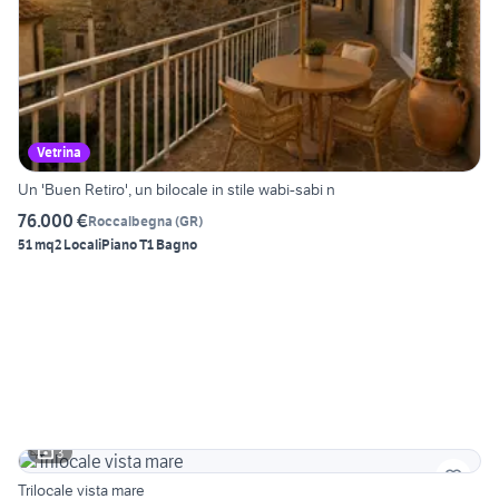
Vetrina
Un 'Buen Retiro', un bilocale in stile wabi-sabi n
76.000 €
Roccalbegna
(
GR
)
51 mq
2 Locali
Piano T
1 Bagno
3
Trilocale vista mare