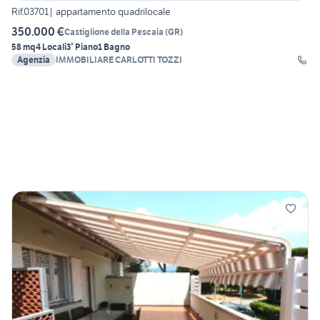
Rif.03701| appartamento quadrilocale
350.000 €
Castiglione della Pescaia
(
GR
)
58 mq
4 Locali
3° Piano
1 Bagno
Agenzia
IMMOBILIARE CARLOTTI TOZZI