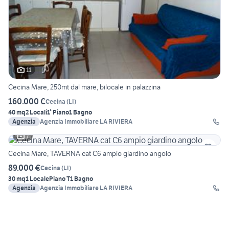
11
Cecina Mare, 250mt dal mare, bilocale in palazzina
160.000 €
Cecina
(
LI
)
40 mq
2 Locali
1° Piano
1 Bagno
Agenzia
Agenzia Immobiliare LA RIVIERA
7
Cecina Mare, TAVERNA cat C6 ampio giardino angolo
89.000 €
Cecina
(
LI
)
30 mq
1 Locale
Piano T
1 Bagno
Agenzia
Agenzia Immobiliare LA RIVIERA