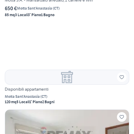
650 €
Motta Sant'Anastasia
(
CT
)
85 mq
3 Locali
3° Piano
1 Bagno
Disponibili appartamenti
Motta Sant'Anastasia
(
CT
)
120 mq
5 Locali
1° Piano
2 Bagni