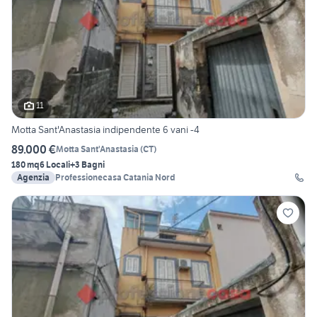
11
Motta Sant'Anastasia indipendente 6 vani -4
89.000 €
Motta Sant'Anastasia
(
CT
)
180 mq
6 Locali
+3 Bagni
Agenzia
Professionecasa Catania Nord