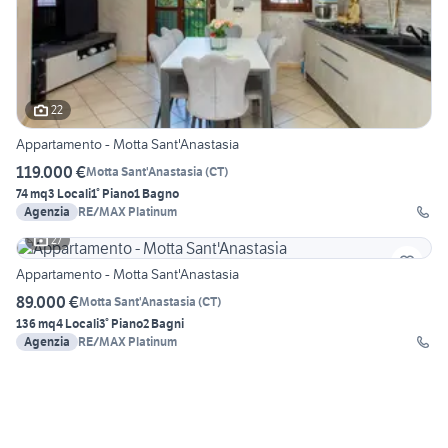
22
Appartamento - Motta Sant'Anastasia
119.000 €
Motta Sant'Anastasia
(
CT
)
74 mq
3 Locali
1° Piano
1 Bagno
Agenzia
RE/MAX Platinum
27
Appartamento - Motta Sant'Anastasia
89.000 €
Motta Sant'Anastasia
(
CT
)
136 mq
4 Locali
3° Piano
2 Bagni
Agenzia
RE/MAX Platinum