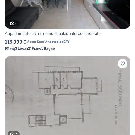
6
Appartamento 3 vani comodi, balconato, ascensorato
115.000 €
Motta Sant'Anastasia
(
CT
)
98 mq
3 Locali
2° Piano
1 Bagno
5