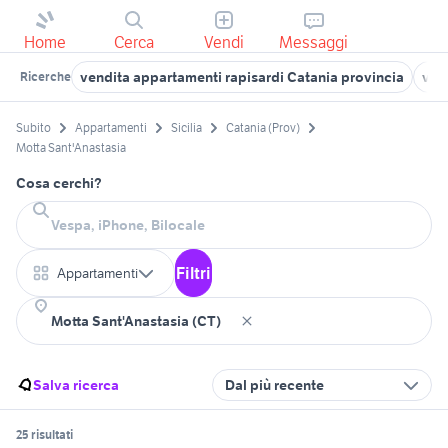
Home
Cerca
Vendi
Messaggi
vendita appartamenti rapisardi Catania provincia
ven
Ricerche
Subito
Appartamenti
Sicilia
Catania (Prov)
Motta Sant'Anastasia
Cosa cerchi?
Filtri
Appartamenti
Salva ricerca
Dal più recente
25 risultati