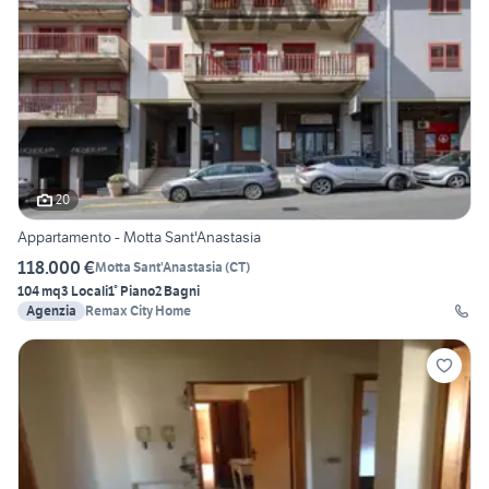
20
Appartamento - Motta Sant'Anastasia
118.000 €
Motta Sant'Anastasia
(
CT
)
104 mq
3 Locali
1° Piano
2 Bagni
Agenzia
Remax City Home