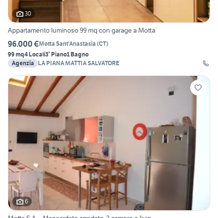
30
Appartamento luminoso 99 mq con garage a Motta
96.000 €
Motta Sant'Anastasia
(
CT
)
99 mq
4 Locali
3° Piano
1 Bagno
Agenzia
LA PIANA MATTIA SALVATORE
6
Motta S.A. - Mansardato arredato, 2 camere e livin