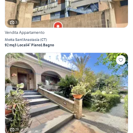
3
Vendita Appartamento
Motta Sant'Anastasia
(
CT
)
92 mq
3 Locali
4° Piano
1 Bagno
29