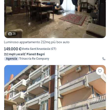
26
Luminoso appartamento 212mq più box auto
149.000 €
Motta Sant'Anastasia
(
CT
)
212 mq
6 Locali
1° Piano
3 Bagni
Agenzia
Trinacria Re Company