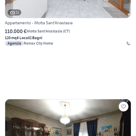
21
Appartamento - Motta Sant'Anastasia
110.000 €
Motta Sant'Anastasia
(
CT
)
120 mq
6 Locali
2 Bagni
Agenzia
Remax City Home