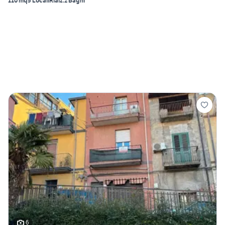
110 mq
5 Locali
Rialz.
2 Bagni
6