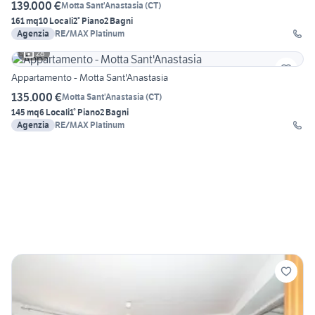
139.000 €
Motta Sant'Anastasia
(
CT
)
161 mq
10 Locali
2° Piano
2 Bagni
Agenzia
RE/MAX Platinum
28
Appartamento - Motta Sant'Anastasia
135.000 €
Motta Sant'Anastasia
(
CT
)
145 mq
6 Locali
1° Piano
2 Bagni
Agenzia
RE/MAX Platinum