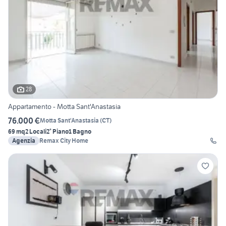
28
Appartamento - Motta Sant'Anastasia
76.000 €
Motta Sant'Anastasia
(
CT
)
69 mq
2 Locali
2° Piano
1 Bagno
Agenzia
Remax City Home