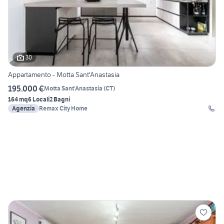
30
Appartamento - Motta Sant'Anastasia
195.000 €
Motta Sant'Anastasia
(
CT
)
164 mq
6 Locali
2 Bagni
Agenzia
Remax City Home