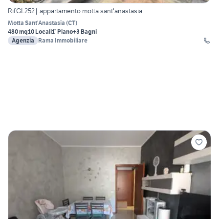
Rif.GL252| appartamento motta sant'anastasia
Motta Sant'Anastasia
(
CT
)
480 mq
10 Locali
1° Piano
+3 Bagni
Agenzia
Rama Immobiliare