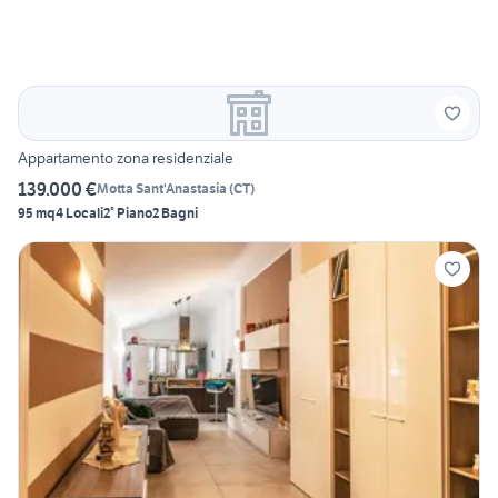
Appartamento zona residenziale
139.000 €
Motta Sant'Anastasia
(
CT
)
95 mq
4 Locali
2° Piano
2 Bagni