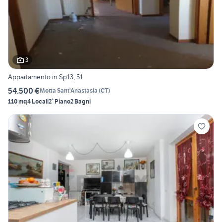
3
Appartamento in Sp13, 51
54.500 €
Motta Sant'Anastasia
(
CT
)
110 mq
4 Locali
2° Piano
2 Bagni