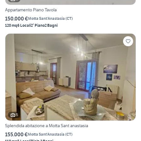
Appartamento Piano Tavola
150.000 €
Motta Sant'Anastasia
(
CT
)
120 mq
6 Locali
2° Piano
2 Bagni
5
Splendida abitazione a Motta Sant anastasia
155.000 €
Motta Sant'Anastasia
(
CT
)