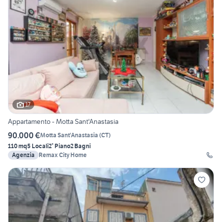
17
Appartamento - Motta Sant'Anastasia
90.000 €
Motta Sant'Anastasia
(
CT
)
110 mq
5 Locali
2° Piano
2 Bagni
Agenzia
Remax City Home