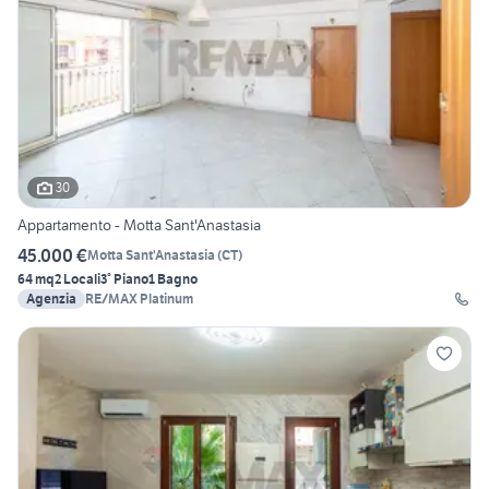
30
Appartamento - Motta Sant'Anastasia
45.000 €
Motta Sant'Anastasia
(
CT
)
64 mq
2 Locali
3° Piano
1 Bagno
Agenzia
RE/MAX Platinum