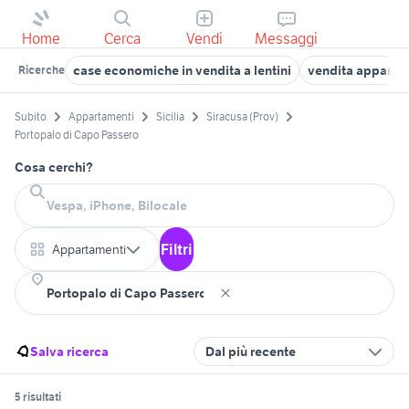
Home
Cerca
Vendi
Messaggi
case economiche in vendita a lentini
vendita appartam
Ricerche
Subito
Appartamenti
Sicilia
Siracusa (Prov)
Portopalo di Capo Passero
Cosa cerchi?
Filtri
Appartamenti
Salva ricerca
Dal più recente
5 risultati