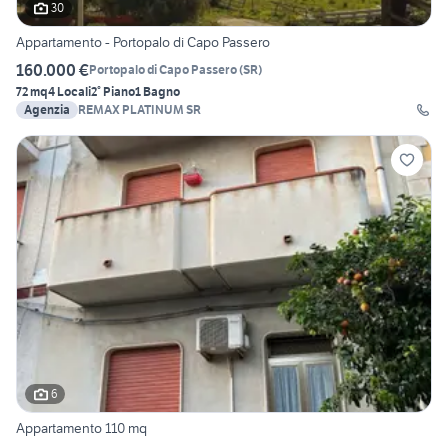
30
Appartamento - Portopalo di Capo Passero
160.000 €
Portopalo di Capo Passero
(
SR
)
72 mq
4 Locali
2° Piano
1 Bagno
Agenzia
REMAX PLATINUM SR
6
Appartamento 110 mq