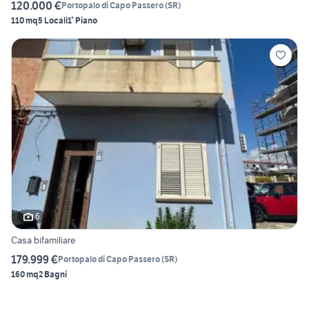
120.000 €
Portopalo di Capo Passero
(
SR
)
110 mq
5 Locali
1° Piano
6
Casa bifamiliare
179.999 €
Portopalo di Capo Passero
(
SR
)
160 mq
2 Bagni