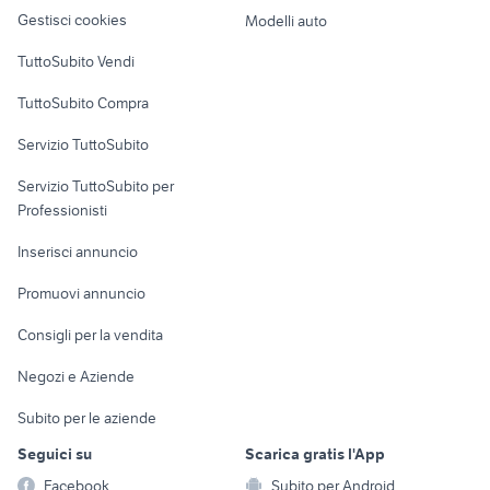
altro
vendita terreni Sepino
nord Messina
case in vendita a
marghera
Gestisci cookies
Modelli auto
sciacca
affitto appartamenti
Case vacanza
honda 400 four motori Roma
giardini naxos Sicilia
TuttoSubito Vendi
smallatrice
provincia
Uffici e Locali
TuttoSubito Compra
commerciali
Servizio TuttoSubito
elettronica
per la casa e la
sports e hobby
Servizio TuttoSubito per
persona
Informatica
Animali
Professionisti
Arredamento e
Console e
Accessori per
Casalinghi
Inserisci annuncio
Videogiochi
animali
Elettrodomestici
Promuovi annuncio
Audio/Video
Musica e Film
Giardino e Fai da te
Consigli per la vendita
Fotografia
Libri e Riviste
Abbigliamento e
Negozi e Aziende
Telefonia
Strumenti Musicali
Accessori
Subito per le aziende
Sports
Tutto per i bambini
Seguici su
Scarica gratis l'App
Biciclette
Facebook
Subito per Android