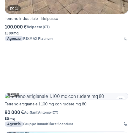
15
Terreno Industriale - Belpasso
100.000 €
Belpasso
(
CT
)
1500 mq
Agenzia
RE/MAX Platinum
3
Terreno artigianale 1.100 mq con rudere mq 80
90.000 €
Aci Sant'Antonio
(
CT
)
80 mq
Agenzia
Gruppo Immobiliare Scandura