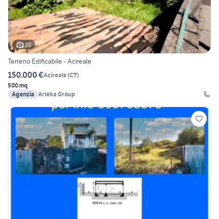
20
Terreno Edificabile - Acireale
150.000 €
Acireale
(
CT
)
500 mq
Agenzia
Arteka Group