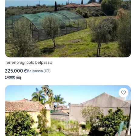
Terreno agricolo belpasso
225.000 €
Belpasso
(
CT
)
14000 mq