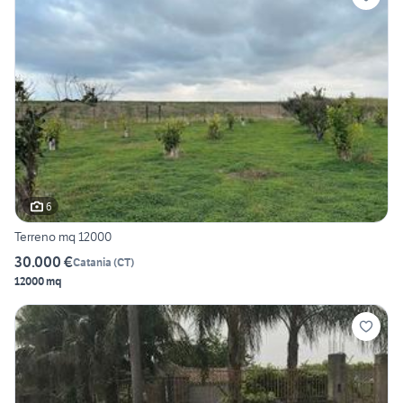
6
Terreno mq 12000
30.000 €
Catania
(
CT
)
12000 mq