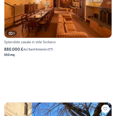
6
Splendido casale in stile Siciliano
880.000 €
Aci Sant'Antonio
(
CT
)
550 mq