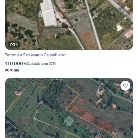
6
Terreno a San Marco Calatabiano
110.000 €
Calatabiano
(
CT
)
9070 mq