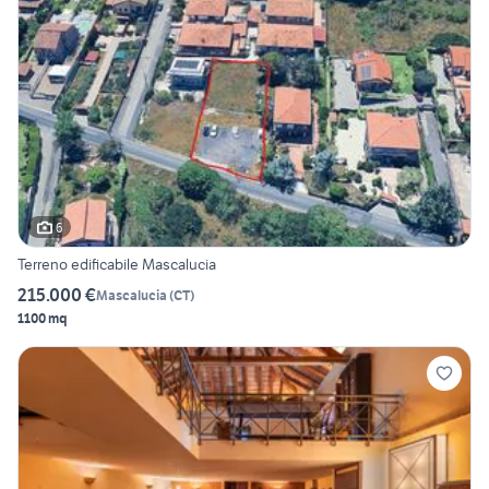
6
Terreno edificabile Mascalucia
215.000 €
Mascalucia
(
CT
)
1100 mq