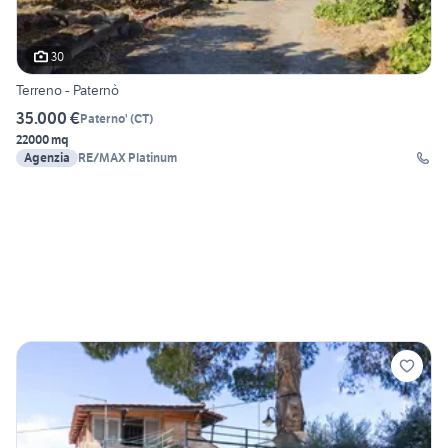
30
Terreno - Paternò
35.000 €
Paterno'
(
CT
)
22000 mq
Agenzia
RE/MAX Platinum