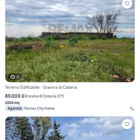
15
Terreno Edificabile - Gravina di Catania
89.000 €
Gravina di Catania
(
CT
)
1000 mq
Agenzia
Remax City Home