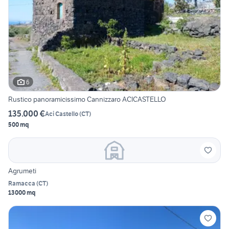
6
Rustico panoramicissimo Cannizzaro ACICASTELLO
135.000 €
Aci Castello
(
CT
)
500 mq
Agrumeti
Ramacca
(
CT
)
13000 mq