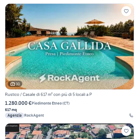
30
Rustico / Casale di 617 m² con più di 5 locali a P
1.280.000 €
Piedimonte Etneo
(
CT
)
617 mq
Agenzia
RockAgent