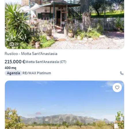
29
Rustico - Motta Sant'Anastasia
215.000 €
Motta Sant'Anastasia
(
CT
)
400 mq
Agenzia
RE/MAX Platinum