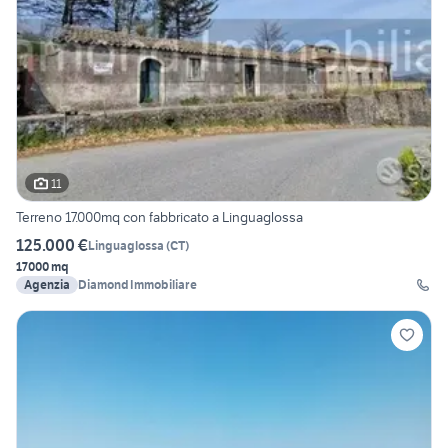
11
Terreno 17.000mq con fabbricato a Linguaglossa
125.000 €
Linguaglossa
(
CT
)
17000 mq
Agenzia
Diamond Immobiliare