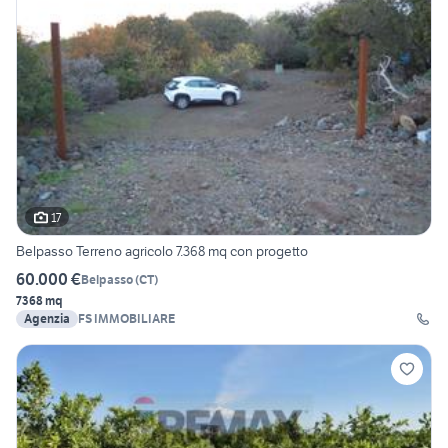
17
Belpasso Terreno agricolo 7.368 mq con progetto
60.000 €
Belpasso
(
CT
)
7368 mq
Agenzia
FS IMMOBILIARE