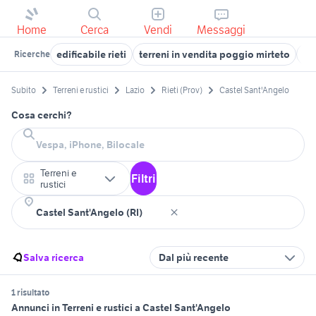
Home
Cerca
Vendi
Messaggi
edificabile rieti
terreni in vendita poggio mirteto
ven
Ricerche
Subito
Terreni e rustici
Lazio
Rieti (Prov)
Castel Sant'Angelo
Cosa cerchi?
Terreni e
Filtri
rustici
Salva ricerca
Dal più recente
1 risultato
Annunci in Terreni e rustici a Castel Sant'Angelo