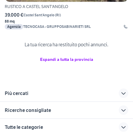
RUSTICO A CASTEL SANT'ANGELO
39.000 €
Castel Sant'Angelo
(
RI
)
88 mq
Agenzia
TECNOCASA - GRUPPOSABINARIETI SRL
La tua ricerca ha restituito pochi annunci.
Espandi a tutta la provincia
Più cercati
Correlati
Richerche simili
Suggerimenti
Ricerche consigliate
vendita terreni
terreno agricolo
vendita terreni
Leonessa
pomezia
Bassiano
terreni in vendita piemonte
terreni in vendita budoni
Tutte le categorie
vendita terreni
terreno agricolo
terreni in vendita
vendita terreni Sassari provincia
terreni in vendita melilli