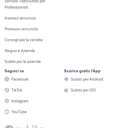
Servizio TuttoSubito per
persona
Informatica
Animali
Professionisti
Arredamento e
Console e
Accessori per
Casalinghi
Inserisci annuncio
Videogiochi
animali
Elettrodomestici
Promuovi annuncio
Audio/Video
Musica e Film
Giardino e Fai da te
Consigli per la vendita
Fotografia
Libri e Riviste
Abbigliamento e
Negozi e Aziende
Telefonia
Strumenti Musicali
Accessori
Subito per le aziende
Sports
Tutto per i bambini
Seguici su
Scarica gratis l'App
Biciclette
Facebook
Subito per Android
Collezionismo
TikTok
Subito per iOS
Instagram
YouTube