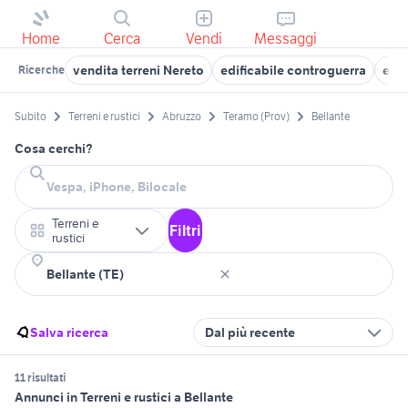
Home
Cerca
Vendi
Messaggi
vendita terreni Nereto
edificabile controguerra
edif
Ricerche
Subito
Terreni e rustici
Abruzzo
Teramo (Prov)
Bellante
Cosa cerchi?
Terreni e
Filtri
rustici
Salva ricerca
Dal più recente
11 risultati
Annunci in Terreni e rustici a Bellante