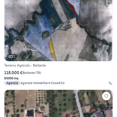
2
Terreno Agricolo - Bellante
118.000 €
Bellante
(
TE
)
80000 mq
Agenzia
Agenzia Immobiliare Case&Co