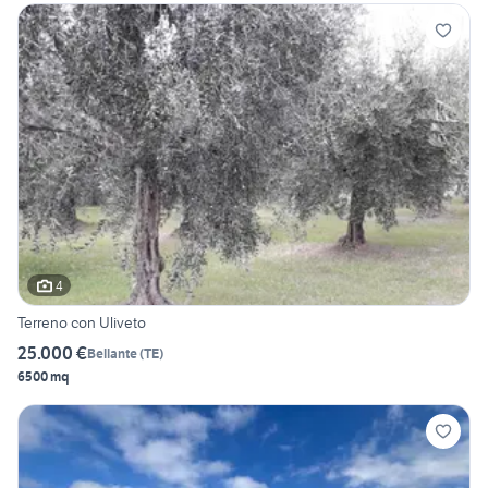
4
Terreno con Uliveto
25.000 €
Bellante
(
TE
)
6500 mq