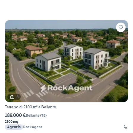
13
Terreno di 2100 m² a Bellante
189.000 €
Bellante
(
TE
)
2100 mq
Agenzia
RockAgent