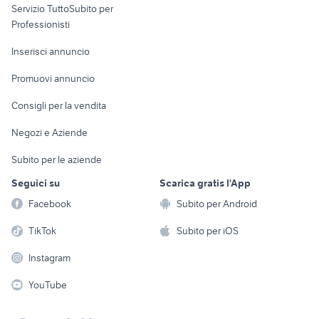
Servizio TuttoSubito per
persona
Informatica
Animali
Professionisti
Arredamento e
Console e
Accessori per
Casalinghi
Inserisci annuncio
Videogiochi
animali
Elettrodomestici
Promuovi annuncio
Audio/Video
Musica e Film
Giardino e Fai da te
Consigli per la vendita
Fotografia
Libri e Riviste
Abbigliamento e
Negozi e Aziende
Telefonia
Strumenti Musicali
Accessori
Subito per le aziende
Sports
Tutto per i bambini
Seguici su
Scarica gratis l'App
Biciclette
Facebook
Subito per Android
Collezionismo
TikTok
Subito per iOS
Instagram
YouTube