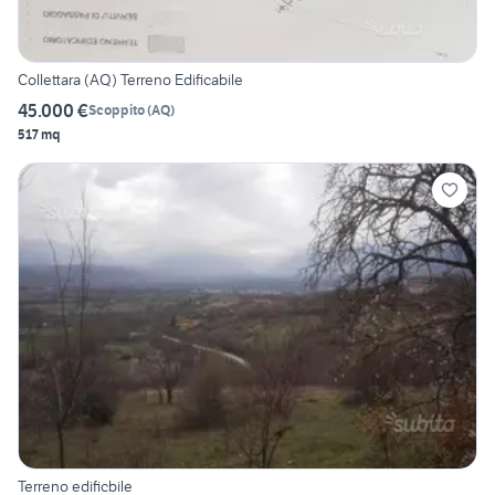
Collettara (AQ) Terreno Edificabile
45.000 €
Scoppito
(
AQ
)
517 mq
Terreno edificbile