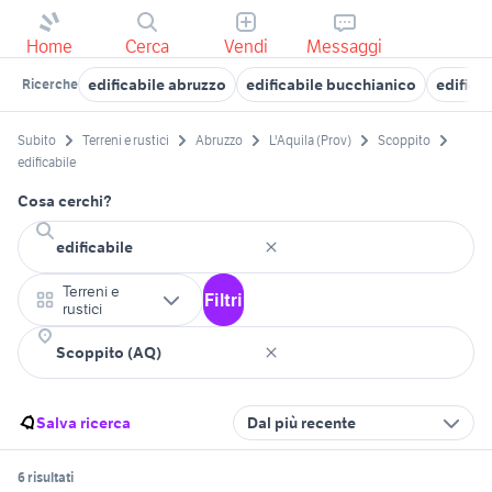
Home
Cerca
Vendi
Messaggi
edificabile abruzzo
edificabile bucchianico
edifica
Ricerche
Subito
Terreni e rustici
Abruzzo
L'Aquila (Prov)
Scoppito
edificabile
Cosa cerchi?
Terreni e
Filtri
rustici
Salva ricerca
Dal più recente
6 risultati