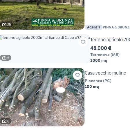
25
Agenzia
PINNA & BRUN
Terreno agricolo 20
48.000 €
Torrenova
(
ME
)
5
2000 mq
Casa vecchio mulino
Piacenza
(
PC
)
100 mq
6