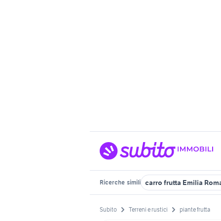
carro frutta Emilia Ro
Ricerche
simili
Subito
Terreni e rustici
piante frutta