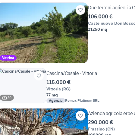
Due terreni agricoli a
106.000 €
Castelnuovo Don Bosc
21250 mq
Vetrina
Cascina/Casale - Vittoria
115.000 €
Vittoria
(
RG
)
77 mq
30
Agenzia
Remax Platinum SRL
Azienda agricola erbe o
290.000 €
Frassino
(
CN
)