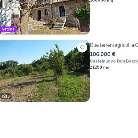
100000 mq
Vetrina
Due terreni agricoli a
106.000 €
Castelnuovo Don Bosc
21250 mq
6