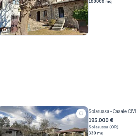
100000 mq
6
Solarussa - Casale CI
195.000 €
Solarussa
(
OR
)
330 mq