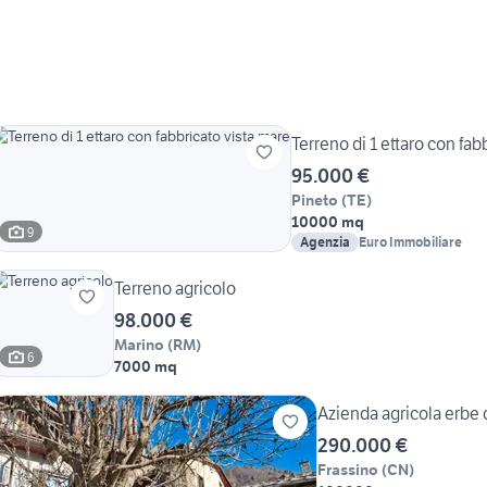
Terreno di 1 ettaro con fab
95.000 €
Pineto
(
TE
)
10000 mq
9
Agenzia
Euro Immobiliare
Terreno agricolo
98.000 €
Marino
(
RM
)
6
7000 mq
Azienda agricola erbe o
290.000 €
Frassino
(
CN
)