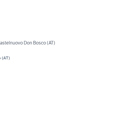
 Castelnuovo Don Bosco (AT)
o
(
AT
)