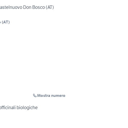
 Castelnuovo Don Bosco (AT)
o
(
AT
)
Mostra numero
fficinali biologiche