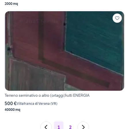
2000 mq
Terreno seminativo o altro (ortaggi,frutti ENERGIA
500 €
Villafranca di Verona
(
VR
)
40000 mq
1
2