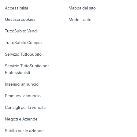
Caravan e Camper
Sicilia
Lombardia
Accessibilità
Mappa del sito
vendita terreni Cenate Sotto
vendita terreni Serradifalco
Loft, mansarde e
Veicoli commerciali
altro
Gestisci cookies
Modelli auto
Case vacanza
TuttoSubito Vendi
Uffici e Locali
TuttoSubito Compra
commerciali
Servizio TuttoSubito
elettronica
per la casa e la
sports e hobby
Servizio TuttoSubito per
persona
Informatica
Animali
Professionisti
Arredamento e
Console e
Accessori per
Casalinghi
Inserisci annuncio
Videogiochi
animali
Elettrodomestici
Promuovi annuncio
Audio/Video
Musica e Film
Giardino e Fai da te
Consigli per la vendita
Fotografia
Libri e Riviste
Abbigliamento e
Negozi e Aziende
Telefonia
Strumenti Musicali
Accessori
Subito per le aziende
Sports
Tutto per i bambini