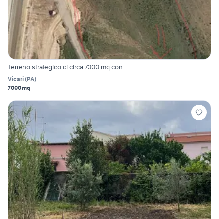
Terreno strategico di circa 7.000 mq con
Vicari
(
PA
)
7000 mq