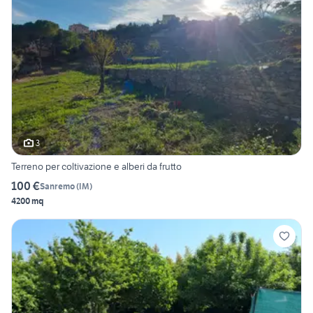
3
Terreno per coltivazione e alberi da frutto
100 €
Sanremo
(
IM
)
4200 mq