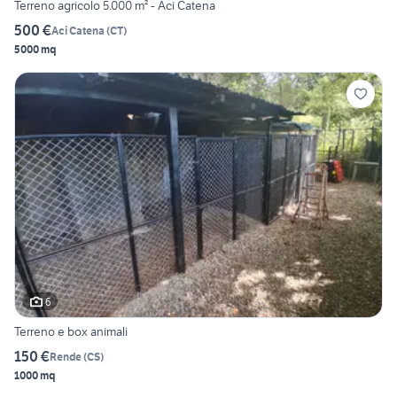
Terreno agricolo 5.000 m² - Aci Catena
500 €
Aci Catena
(
CT
)
5000 mq
6
Terreno e box animali
150 €
Rende
(
CS
)
1000 mq