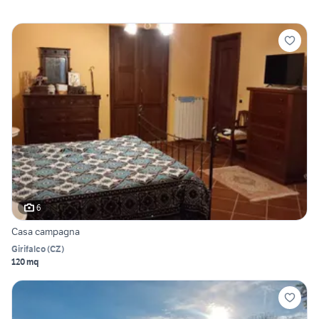
6
Casa campagna
Girifalco
(
CZ
)
120 mq