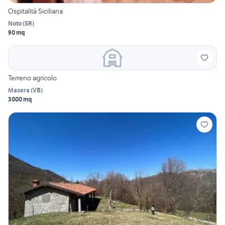
Ospitalità Siciliana
Noto
(
SR
)
90 mq
Terreno agricolo
Masera
(
VB
)
3000 mq