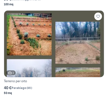
100 mq
3
Terreno per orto
40 €
Parabiago
(
MI
)
50 mq