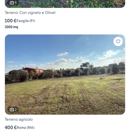
5
Terreno. Con vigneto e Olivet
100 €
Fauglia
(
PI
)
2000 mq
2
Terreno agricolo
400 €
Roma
(
RM
)