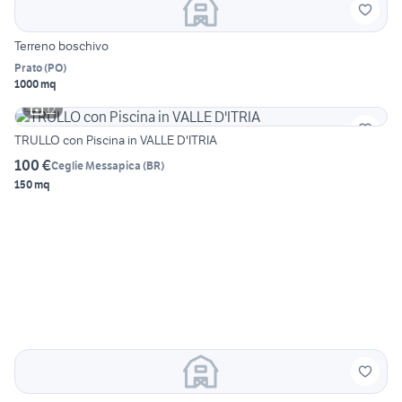
Terreno boschivo
Prato
(
PO
)
1000 mq
12
TRULLO con Piscina in VALLE D'ITRIA
100 €
Ceglie Messapica
(
BR
)
150 mq