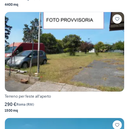
4400 mq
Terreno per feste all'aperto
290 €
Roma
(
RM
)
1500 mq