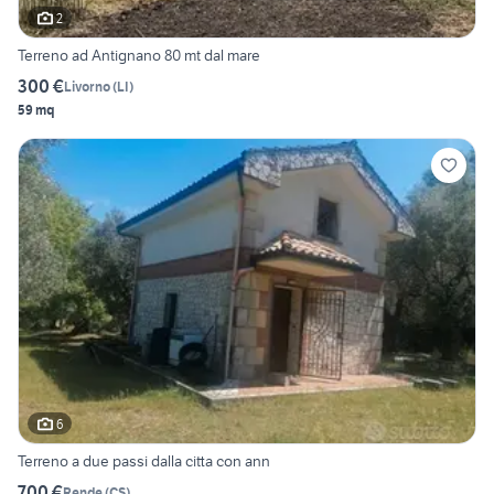
2
Terreno ad Antignano 80 mt dal mare
300 €
Livorno
(
LI
)
59 mq
6
Terreno a due passi dalla citta con ann
700 €
Rende
(
CS
)