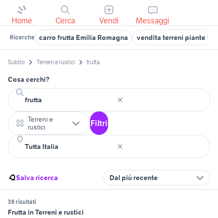
Home
Cerca
Vendi
Messaggi
carro frutta Emilia Romagna
vendita terreni piante frut
Ricerche
Subito
Terreni e rustici
frutta
Cosa cerchi?
Terreni e
Filtri
rustici
Salva ricerca
Dal più recente
39 risultati
Frutta in Terreni e rustici