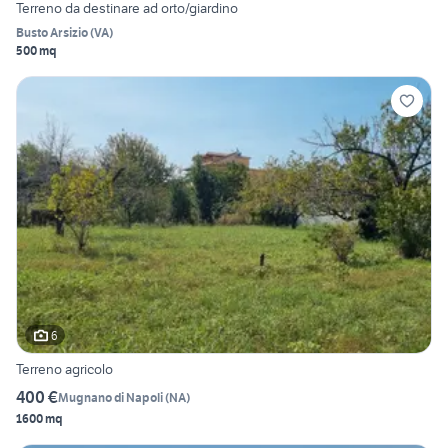
Terreno da destinare ad orto/giardino
Busto Arsizio
(
VA
)
500 mq
6
Terreno agricolo
400 €
Mugnano di Napoli
(
NA
)
1600 mq