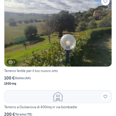
3
Terreno fertile per il tuo nuovo orto
100 €
Osimo
(
AN
)
1500 mq
Terreno a Giulianova di 400mq in via bombadre
200 €
Teramo
(
TE
)