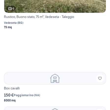
6
Rustico, Buono stato, 75 m², Vedeseta - Taleggio
Vedeseta
(
BG
)
75 mq
Box cavalli
150 €
Poggiomarino
(
NA
)
8000 mq