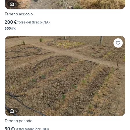
4
Terreno agricolo
200 €
Torre del Greco
(
NA
)
600 mq
5
Terreno per orto
50 €
Castel Maggiore
(
BO
)