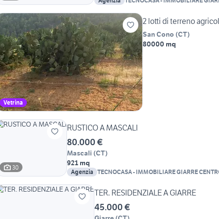
Agenzia
TECNOCASA - IMMOBILIARE GIARR
2 lotti di terreno agrico
San Cono
(
CT
)
80000 mq
Vetrina
RUSTICO A MASCALI
80.000 €
Mascali
(
CT
)
921 mq
30
Agenzia
TECNOCASA - IMMOBILIARE GIARRE CENTRO
TER. RESIDENZIALE A GIARRE
45.000 €
Giarre
(
CT
)