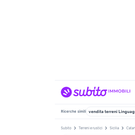
vendita terreni Lingua
Ricerche
simili
Subito
Terreni e rustici
Sicilia
Catan