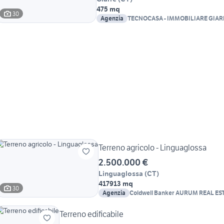
475 mq
30
Agenzia
TECNOCASA - IMMOBILIARE GIARR
Terreno agricolo - Linguaglossa
2.500.000 €
Linguaglossa
(
CT
)
417913 mq
30
Agenzia
Coldwell Banker AURUM REAL ES
Terreno edificabile