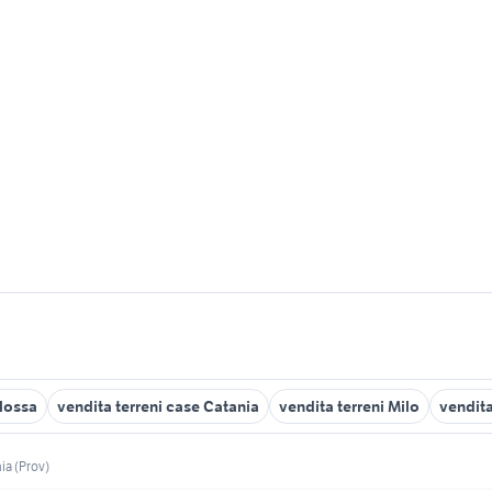
glossa
vendita terreni case Catania
vendita terreni Milo
vendit
ia (Prov)