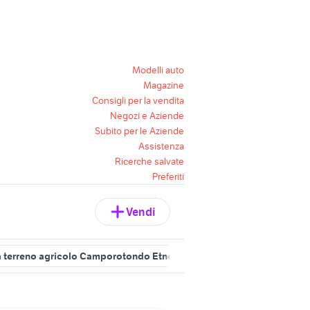
Modelli auto
Magazine
Consigli per la vendita
Negozi e Aziende
Subito per le Aziende
Assistenza
Ricerche salvate
Preferiti
Vendi
a terreno agricolo Camporotondo Etneo
privato belpasso
vendit