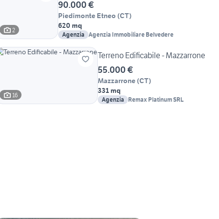
90.000 €
Piedimonte Etneo
(
CT
)
620 mq
2
Agenzia
Agenzia Immobiliare Belvedere
Terreno Edificabile - Mazzarrone
55.000 €
Mazzarrone
(
CT
)
331 mq
16
Agenzia
Remax Platinum SRL