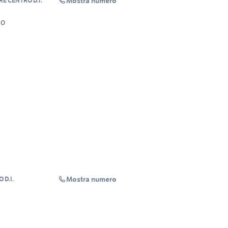
Mostra numero
E CENTRO D.I.
lo
Mostra numero
 D.I.