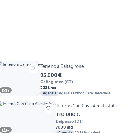
Terreno a Caltagirone
95.000 €
Caltagirone
(
CT
)
2281 mq
3
Agenzia
Agenzia Immobiliare Belvedere
Terreno Con Casa Accatastata
110.000 €
Belpasso
(
CT
)
7000 mq
4
Agenzia
ADF Mediazioni