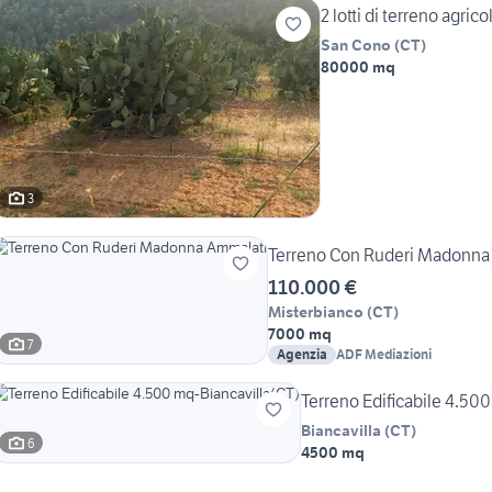
2 lotti di terreno agrico
San Cono
(
CT
)
80000 mq
3
Terreno Con Ruderi Madonna
110.000 €
Misterbianco
(
CT
)
7000 mq
7
Agenzia
ADF Mediazioni
Terreno Edificabile 4.50
Biancavilla
(
CT
)
6
4500 mq