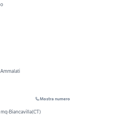
lo
 Ammalati
Mostra numero
0 mq-Biancavilla(CT)