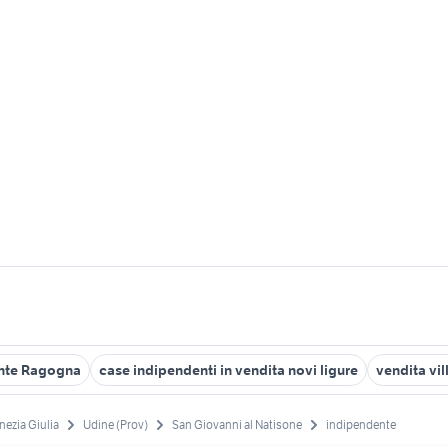
ente Ragogna
case indipendenti in vendita novi ligure
vendita vi
enezia Giulia
Udine (Prov)
San Giovanni al Natisone
indipendente