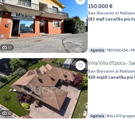
150.000 €
San Giovanni al Natiso
182 mq
5 Locali
Su più li
30
Agenzia
TECNOCASA - FR
Villa/Villa d'Epoca - S
San Giovanni al Natiso
430 mq
10 Locali
Su più l
12
Agenzia
BALLICO grupp