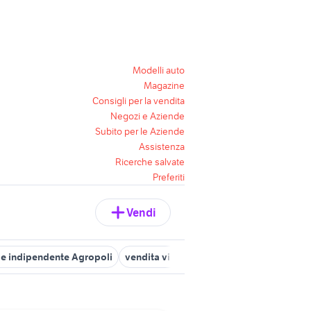
Modelli auto
Magazine
Consigli per la vendita
Negozi e Aziende
Subito per le Aziende
Assistenza
Ricerche salvate
Preferiti
Vendi
lle indipendente Agropoli
vendita ville indipendente Matino
vend