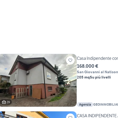
Casa Indipendente con
168.000 €
San Giovanni al Natiso
205 mq
Su più livelli
29
Agenzia
GEOIMMOBILIA
CASA INDIPENDENTE 