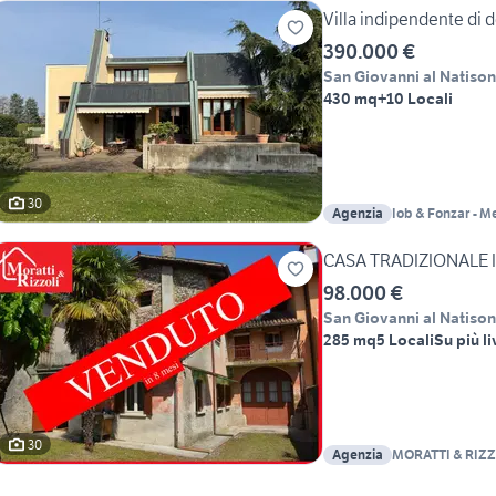
Villa indipendente di 
390.000 €
San Giovanni al Natiso
430 mq
+10 Locali
30
Agenzia
Iob & Fonzar - M
CASA TRADIZIONALE IN 
98.000 €
San Giovanni al Natiso
285 mq
5 Locali
Su più li
30
Agenzia
MORATTI & RIZZO