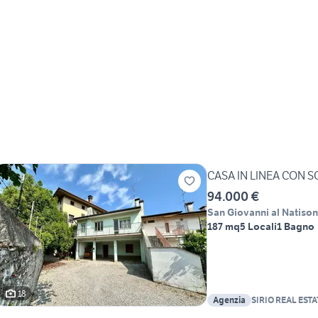
srl
CASA IN LINEA CON 
94.000 €
San Giovanni al Natiso
187 mq
5 Locali
1 Bagno
18
Agenzia
SIRIO REAL EST