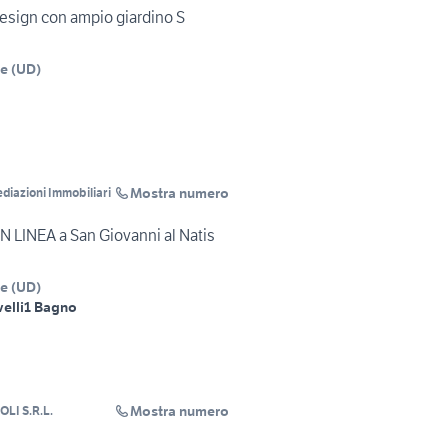
design con ampio giardino S
ne
(
UD
)
Mostra numero
ediazioni Immobiliari
LINEA a San Giovanni al Natis
ne
(
UD
)
velli
1 Bagno
Mostra numero
LI S.R.L.