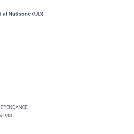
i al Natisone (UD)
 DEPENDANCE
ne
(
UD
)