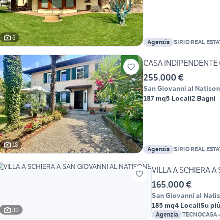
6
Agenzia
SIRIO REAL EST
CASA INDIPENDENTE
255.000 €
San Giovanni al Natiso
187 mq
5 Locali
2 Bagni
18
Agenzia
SIRIO REAL EST
VILLA A SCHIERA A
165.000 €
San Giovanni al Nati
185 mq
4 Locali
Su più 
30
Agenzia
TECNOCASA -