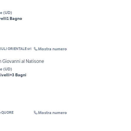
ne
(
UD
)
velli
1 Bagno
Mostra numero
IULI ORIENTALE srl
an Giovanni al Natisone
ne
(
UD
)
ivelli
+3 Bagni
Mostra numero
o QUORE