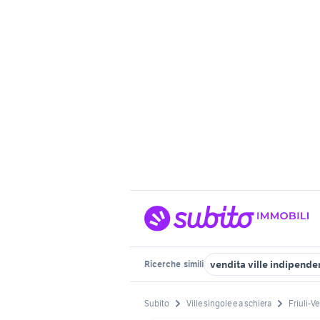
vendita ville indipend
Ricerche
simili
Subito
Ville singole e a schiera
Friuli-V