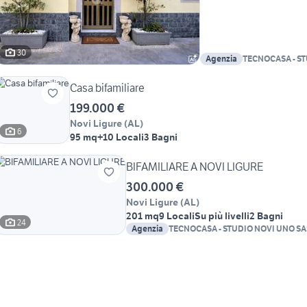
30
Agenzia
TECNOCASA - S
SAS
Casa bifamiliare
199.000 €
Novi Ligure
(
AL
)
6
95 mq
+10 Locali
3 Bagni
BIFAMILIARE A NOVI LIGURE
300.000 €
Novi Ligure
(
AL
)
201 mq
9 Locali
Su più livelli
2 Bagni
24
Agenzia
TECNOCASA - STUDIO NOVI UNO SA