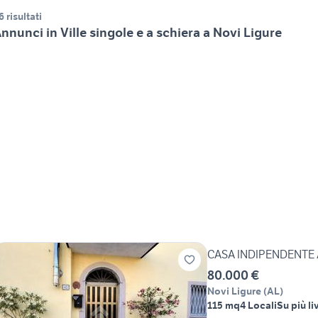
6 risultati
nnunci in Ville singole e a schiera a Novi Ligure
CASA INDIPENDENTE 
80.000 €
Novi Ligure
(
AL
)
115 mq
4 Locali
Su più liv