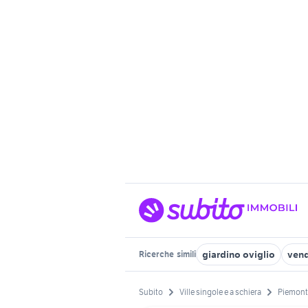
giardino oviglio
vend
Ricerche
simili
Subito
Ville singole e a schiera
Piemont