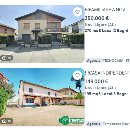
BIFAMILIARE A NOVI 
350.000 €
Novi Ligure
(
AL
)
270 mq
8 Locali
2 Bagni
30
Agenzia
TECNOCASA - S
SAS
!!!CASA INDIPENDENT
149.000 €
Novi Ligure
(
AL
)
195 mq
6 Locali
3 Bagni
30
Agenzia
Tempocasa Novi 