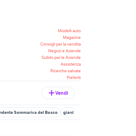
Modelli auto
Magazine
Consigli per la vendita
Negozi e Aziende
Subito per le Aziende
Assistenza
Ricerche salvate
Preferiti
Vendi
pendente Sommariva del Bosco
giardino foglizzo
ville in vendita 