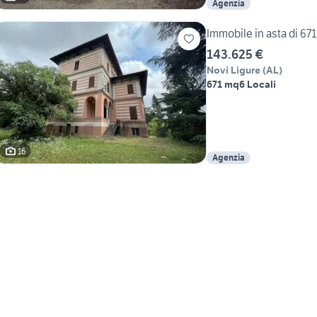
Agenzia
Immobile in asta di 671 
143.625 €
Novi Ligure
(
AL
)
671 mq
6 Locali
16
Agenzia