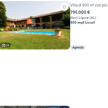
Villa di 900 m² con più
795.000 €
Novi Ligure
(
AL
)
900 mq
6 Locali
24
Agenzia