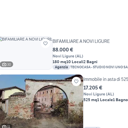
BIFAMILIARE A NOVI LIGURE
88.000 €
Novi Ligure
(
AL
)
180 mq
10 Locali
2 Bagni
30
Agenzia
TECNOCASA - STUDIO NOVI UNO SA
Immobile in asta di 525
17.205 €
Novi Ligure
(
AL
)
525 mq
1 Locale
1 Bagno
11