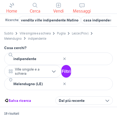
Home
Cerca
Vendi
Messaggi
vendita ville indipendente Matino
casa indipendente 
Ricerche
Subito
Ville singole e a schiera
Puglia
Lecce (Prov)
Melendugno
indipendente
Cosa cerchi?
Ville singole e a
Filtri
schiera
Salva ricerca
Dal più recente
19 risultati