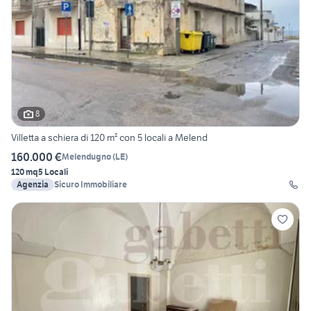
8
Villetta a schiera di 120 m² con 5 locali a Melend
160.000 €
Melendugno
(
LE
)
120 mq
5 Locali
Agenzia
Sicuro Immobiliare