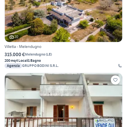
20
Villetta - Melendugno
315.000 €
Melendugno
(
LE
)
200 mq
4 Locali
1 Bagno
Agenzia
GRUPPO BODINI S.R.L.