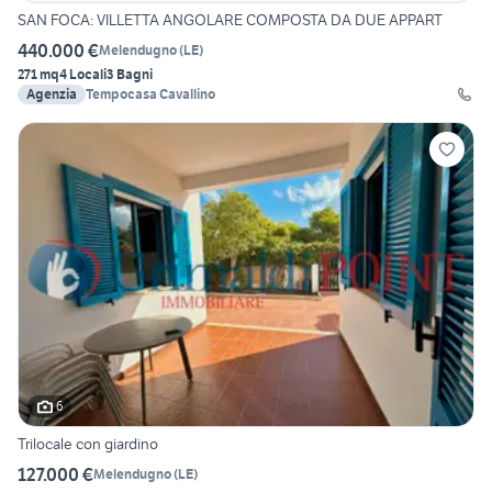
SAN FOCA: VILLETTA ANGOLARE COMPOSTA DA DUE APPART
440.000 €
Melendugno
(
LE
)
271 mq
4 Locali
3 Bagni
Agenzia
Tempocasa Cavallino
6
Trilocale con giardino
127.000 €
Melendugno
(
LE
)