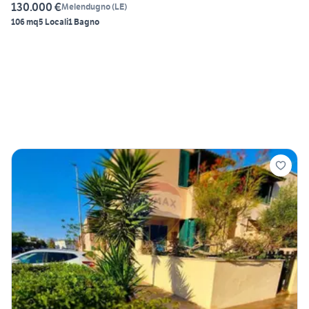
130.000 €
Melendugno
(
LE
)
106 mq
5 Locali
1 Bagno