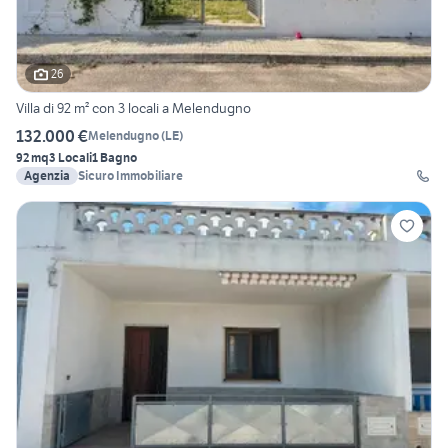
26
Villa di 92 m² con 3 locali a Melendugno
132.000 €
Melendugno
(
LE
)
92 mq
3 Locali
1 Bagno
Agenzia
Sicuro Immobiliare