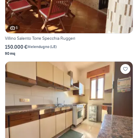
6
Villino Salento Torre Specchia Ruggeri
150.000 €
Melendugno
(
LE
)
90 mq