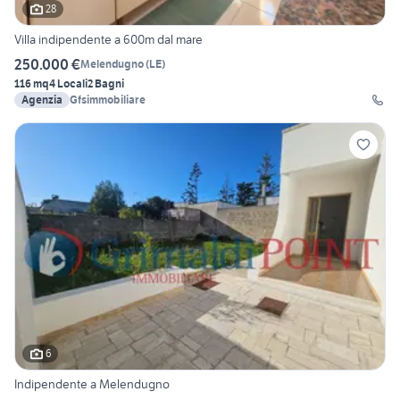
28
Villa indipendente a 600m dal mare
250.000 €
Melendugno
(
LE
)
116 mq
4 Locali
2 Bagni
Agenzia
Gfsimmobiliare
6
Indipendente a Melendugno