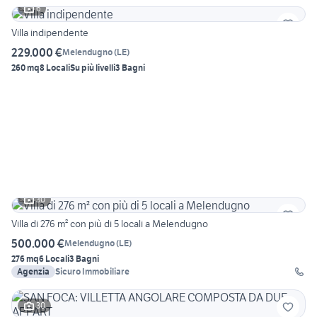
6
Villa indipendente
229.000 €
Melendugno
(
LE
)
260 mq
8 Locali
Su più livelli
3 Bagni
30
Villa di 276 m² con più di 5 locali a Melendugno
500.000 €
Melendugno
(
LE
)
276 mq
6 Locali
3 Bagni
Agenzia
Sicuro Immobiliare
30