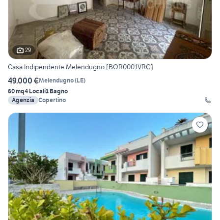
29
Casa Indipendente Melendugno [BOR0001VRG]
49.000 €
Melendugno
(
LE
)
60 mq
4 Locali
1 Bagno
Agenzia
Copertino