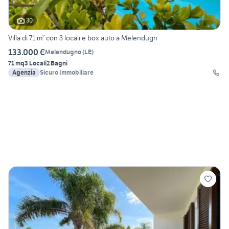
30
Villa di 71 m² con 3 locali e box auto a Melendugn
133.000 €
Melendugno
(
LE
)
71 mq
3 Locali
2 Bagni
Agenzia
Sicuro Immobiliare