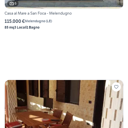
6
Casa al Mare a San Foca - Melendugno
115.000 €
Melendugno
(
LE
)
85 mq
3 Locali
1 Bagno