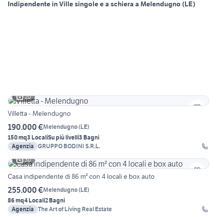
Indipendente in Ville singole e a schiera a Melendugno (LE)
20
Villetta - Melendugno
190.000 €
Melendugno
(
LE
)
150 mq
3 Locali
Su più livelli
3 Bagni
Agenzia
GRUPPO BODINI S.R.L.
30
Casa indipendente di 86 m² con 4 locali e box auto
255.000 €
Melendugno
(
LE
)
86 mq
4 Locali
2 Bagni
Agenzia
The Art of Living Real Estate