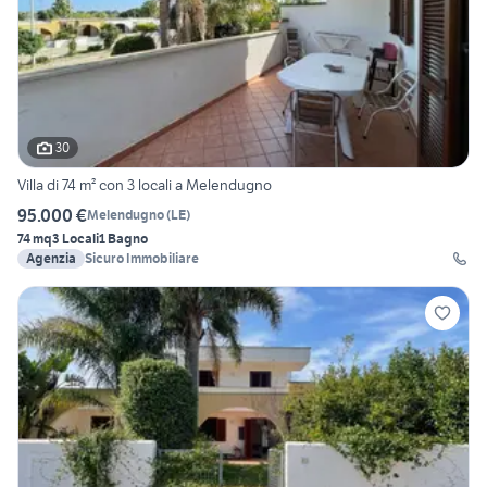
30
Villa di 74 m² con 3 locali a Melendugno
95.000 €
Melendugno
(
LE
)
74 mq
3 Locali
1 Bagno
Agenzia
Sicuro Immobiliare