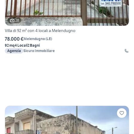
28
Villa di 92 m² con 4 locali a Melendugno
78.000 €
Melendugno
(
LE
)
92 mq
4 Locali
2 Bagni
Agenzia
Sicuro Immobiliare