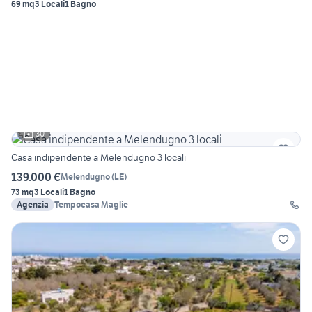
69 mq
3 Locali
1 Bagno
30
Casa indipendente a Melendugno 3 locali
139.000 €
Melendugno
(
LE
)
73 mq
3 Locali
1 Bagno
Agenzia
Tempocasa Maglie