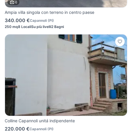
6
Ampia villa singola con terreno in centro paese
340.000 €
Capannoli
(
PI
)
250 mq
8 Locali
Su più livelli
2 Bagni
Colline Capannoli unitá indipendente
220.000 €
Capannoli
(
PI
)