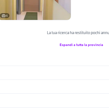
6
La tua ricerca ha restituito pochi ann
Espandi a tutta la provincia
icherche simili
Suggerimenti
endita ville privato Padova provincia
villette in vendita a marsala
endita nervesa della
asa indipendente quartucciu
ville in vendita pozzallo
termografia
vendita ville praia a
ille pedara
ville in vendita san felice a cancello
vendita ville permuta
ville in vendita civit