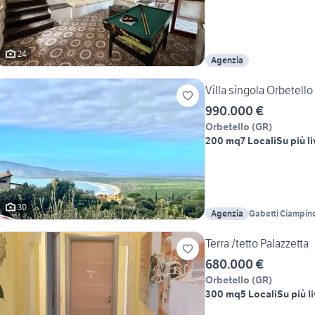
24
Agenzia
Villa singola Orbetell
990.000 €
Orbetello
(
GR
)
200 mq
7 Locali
Su più li
30
Agenzia
Gabetti Ciampin
Terra /tetto Palazzetta
680.000 €
Orbetello
(
GR
)
300 mq
5 Locali
Su più li