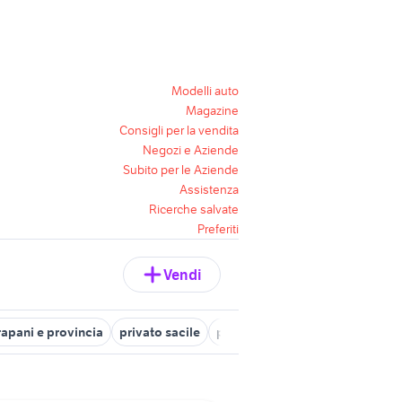
Modelli auto
Magazine
Consigli per la vendita
Negozi e Aziende
Subito per le Aziende
Assistenza
Ricerche salvate
Preferiti
Vendi
rapani e provincia
privato sacile
privato ladispoli
vendita vill