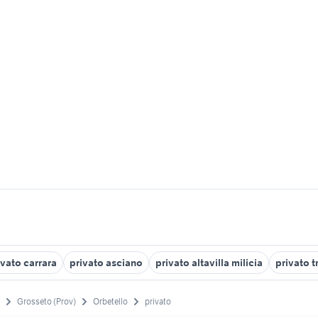
ivato carrara
privato asciano
privato altavilla milicia
privato t
Grosseto (Prov)
Orbetello
privato