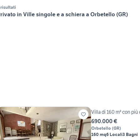
 risultati
rivato in Ville singole e a schiera a Orbetello (GR)
Villa di 160 m² con più 
690.000 €
Orbetello
(
GR
)
160 mq
6 Locali
3 Bagni