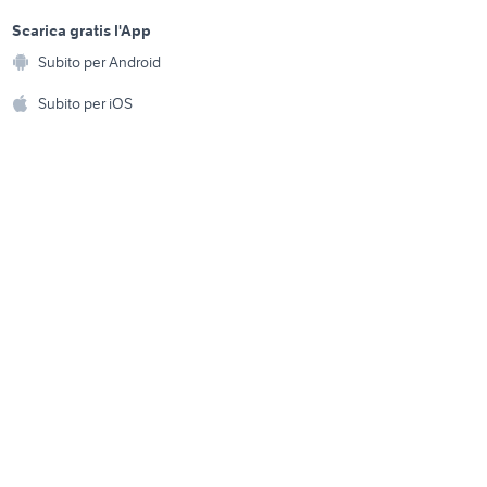
vendita ville Bellante
sports e hobby
a
Scarica gratis l'App
Animali
rsizio
vendita ville indipendente
Subito per Android
ento e
Ragogna
Accessori per animali
hi
Subito per iOS
endente
privato alba
Musica e Film
omestici
Libri e Riviste
e Fai da te
Strumenti Musicali
amento e
ri
Sports
 i bambini
Biciclette
Collezionismo