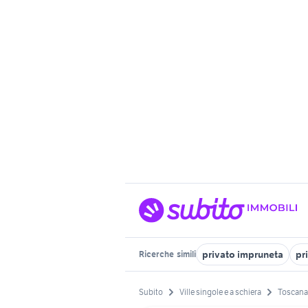
privato impruneta
pr
Ricerche
simili
Subito
Ville singole e a schiera
Toscana