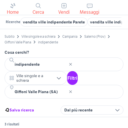
Home
Cerca
Vendi
Messaggi
vendita ville indipendente Parete
vendita ville indip
Ricerche
Subito
Ville singole e a schiera
Campania
Salerno (Prov)
Giffoni Valle Piana
indipendente
Cosa cerchi?
Ville singole e a
Filtri
schiera
Salva ricerca
Dal più recente
3 risultati