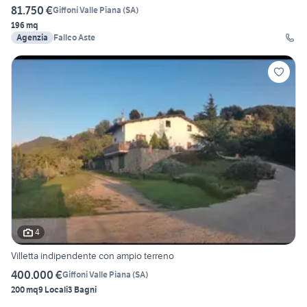
81.750 €
Giffoni Valle Piana
(
SA
)
196 mq
Agenzia
Fallco Aste
4
Villetta indipendente con ampio terreno
400.000 €
Giffoni Valle Piana
(
SA
)
200 mq
9 Locali
3 Bagni