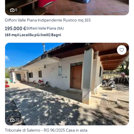
6
Giffoni Valle Piana Indipendente Rustico mq 165
195.000 €
Giffoni Valle Piana
(
SA
)
165 mq
4 Locali
Su più livelli
2 Bagni
20
Tribunale di Salerno - RG 96/2025 Casa in asta