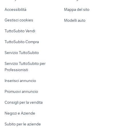
Caravan e Camper
montelibretti
Accessibilità
Mappa del sito
Loft, mansarde e
terreno agricolo
Veicoli commerciali
altro
vittoria
Gestisci cookies
Modelli auto
Case vacanza
TuttoSubito Vendi
Uffici e Locali
TuttoSubito Compra
commerciali
Servizio TuttoSubito
elettronica
per la casa e la
sports e hobby
Servizio TuttoSubito per
persona
Informatica
Animali
Professionisti
Arredamento e
Console e
Accessori per
Casalinghi
Inserisci annuncio
Videogiochi
animali
Elettrodomestici
Promuovi annuncio
Audio/Video
Musica e Film
Giardino e Fai da te
Consigli per la vendita
Fotografia
Libri e Riviste
Abbigliamento e
Negozi e Aziende
Telefonia
Strumenti Musicali
Accessori
Subito per le aziende
Sports