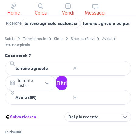
Home
Cerca
Vendi
Messaggi
terreno agricolo custonaci
terreno agricolo belpasso
Ricerche
Subito
Terreni e rustici
Sicilia
Siracusa (Prov)
Avola
terreno agricolo
Cosa cerchi?
Terreni e
Filtri
rustici
Salva ricerca
Dal più recente
13 risultati