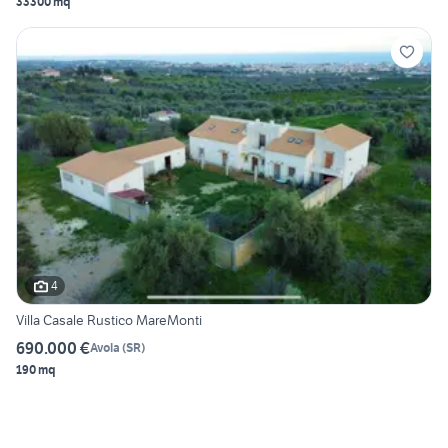
33300 mq
4
Villa Casale Rustico MareMonti
690.000 €
Avola
(
SR
)
190 mq