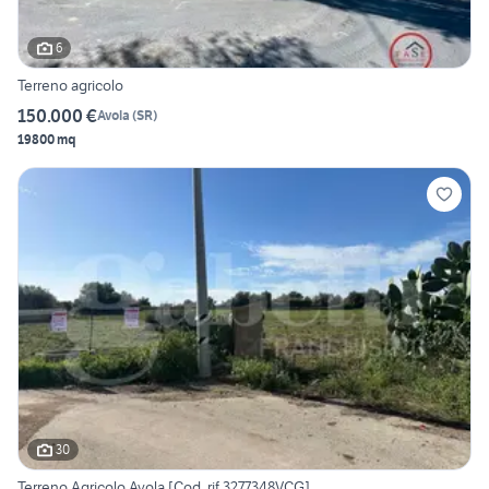
6
Terreno agricolo
150.000 €
Avola
(
SR
)
19800 mq
30
Terreno Agricolo Avola [Cod. rif 3277348VCG]