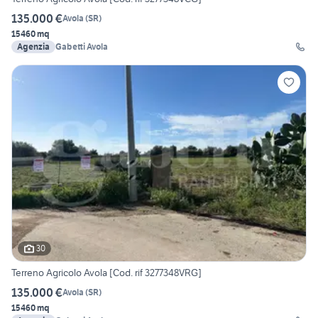
135.000 €
Avola
(
SR
)
15460 mq
Agenzia
Gabetti Avola
30
Terreno Agricolo Avola [Cod. rif 3277348VRG]
135.000 €
Avola
(
SR
)
15460 mq