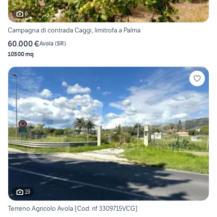
6
Campagna di contrada Caggi, limitrofa a Palma
60.000 €
Avola
(
SR
)
10500 mq
19
Terreno Agricolo Avola [Cod. rif 3309715VCG]