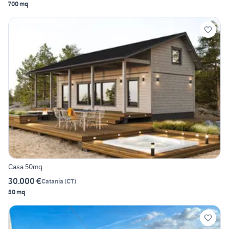
700 mq
Casa 50mq
30.000 €
Catania
(
CT
)
50 mq