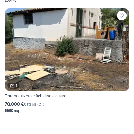
100 mq
4
Terreno uliveto e fichidindia e altro
70.000 €
Catania
(
CT
)
5600 mq