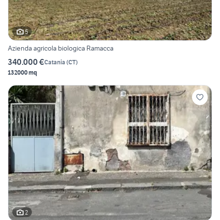
5
Azienda agricola biologica Ramacca
340.000 €
Catania
(
CT
)
132000 mq
2