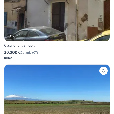
5
Casa terrana singola
30.000 €
Catania
(
CT
)
80 mq