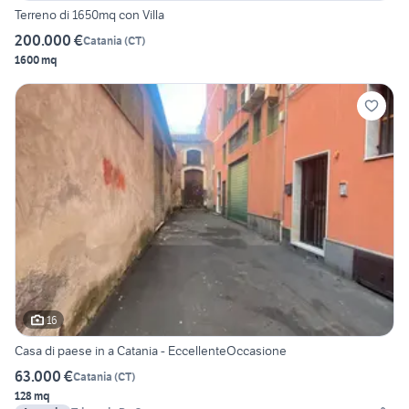
Terreno di 1650mq con Villa
200.000 €
Catania
(
CT
)
1600 mq
16
Casa di paese in a Catania - EccellenteOccasione
63.000 €
Catania
(
CT
)
128 mq