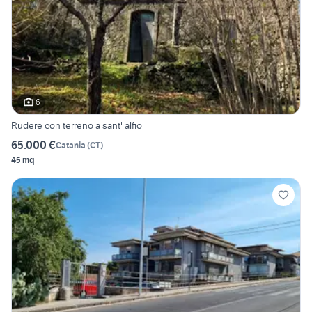
6
Rudere con terreno a sant' alfio
65.000 €
Catania
(
CT
)
45 mq