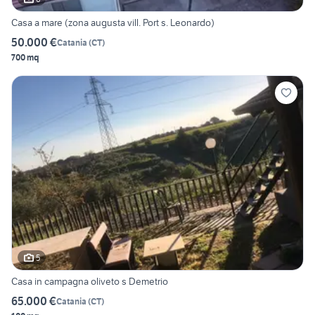
Casa a mare (zona augusta vill. Port s. Leonardo)
50.000 €
Catania
(
CT
)
700 mq
5
Casa in campagna oliveto s Demetrio
65.000 €
Catania
(
CT
)