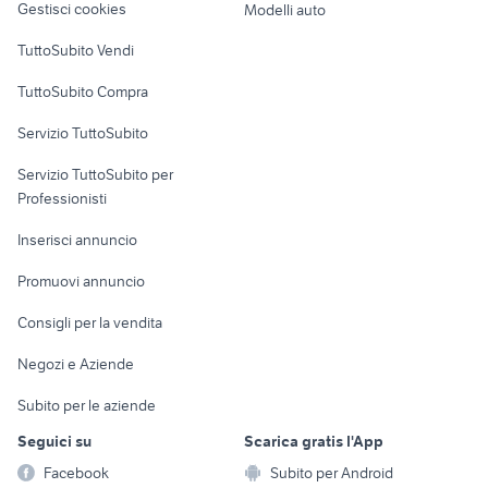
Gestisci cookies
Modelli auto
Case vacanza
TuttoSubito Vendi
Uffici e Locali
TuttoSubito Compra
commerciali
Servizio TuttoSubito
elettronica
per la casa e la
sports e hobby
Servizio TuttoSubito per
persona
Informatica
Animali
Professionisti
Arredamento e
Console e
Accessori per
Casalinghi
Inserisci annuncio
Videogiochi
animali
Elettrodomestici
Promuovi annuncio
Audio/Video
Musica e Film
Giardino e Fai da te
Consigli per la vendita
Fotografia
Libri e Riviste
Abbigliamento e
Negozi e Aziende
Telefonia
Strumenti Musicali
Accessori
Subito per le aziende
Sports
Tutto per i bambini
Seguici su
Scarica gratis l'App
Biciclette
Facebook
Subito per Android