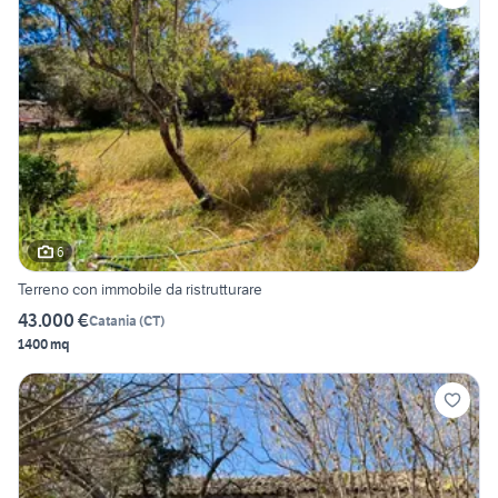
6
Terreno con immobile da ristrutturare
43.000 €
Catania
(
CT
)
1400 mq