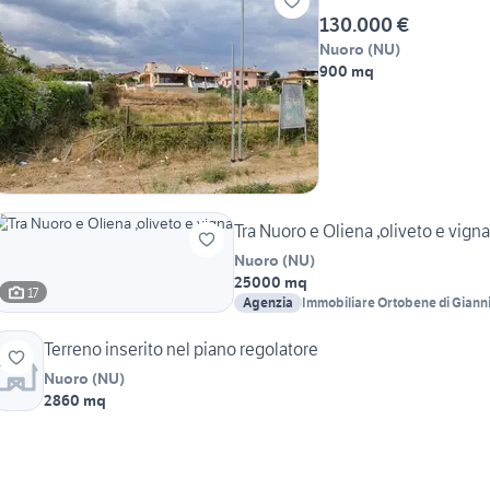
130.000 €
Nuoro
(
NU
)
900 mq
Tra Nuoro e Oliena ,oliveto e vigna
Nuoro
(
NU
)
25000 mq
17
Agenzia
Immobiliare Ortobene di Giann
Terreno inserito nel piano regolatore
Nuoro
(
NU
)
2860 mq