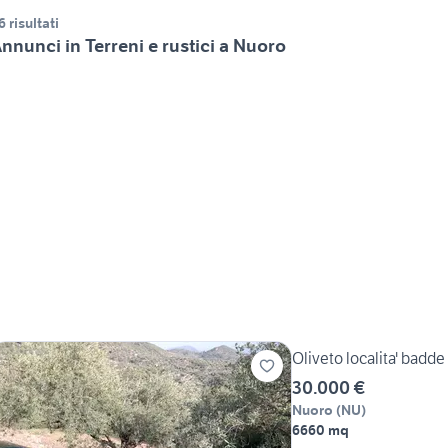
6 risultati
nnunci in Terreni e rustici a Nuoro
Oliveto localita' badd
30.000 €
Nuoro
(
NU
)
6660 mq