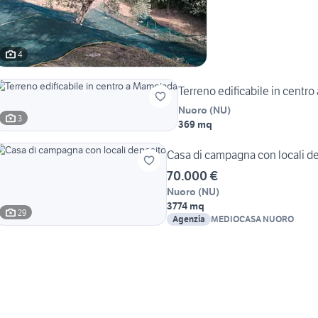
4
Terreno edificabile in centr
Nuoro
(
NU
)
3
369 mq
Casa di campagna con locali d
70.000 €
Nuoro
(
NU
)
3774 mq
29
Agenzia
MEDIOCASA NUORO