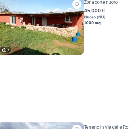
Zona corte nuoro
45.000 €
Nuoro
(
NU
)
1000 mq
3
Terreno in Via delle R