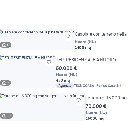
Casolare con terreno nella 
Nuoro
(
NU
)
6
1400 mq
TER. RESIDENZIALE A NUORO
50.000 €
Nuoro
(
NU
)
450 mq
7
Agenzia
TECNOCASA - Fenice Case Srl
Terreno di 16.000mq c
70.000 €
Nuoro
(
NU
)
10
16000 mq