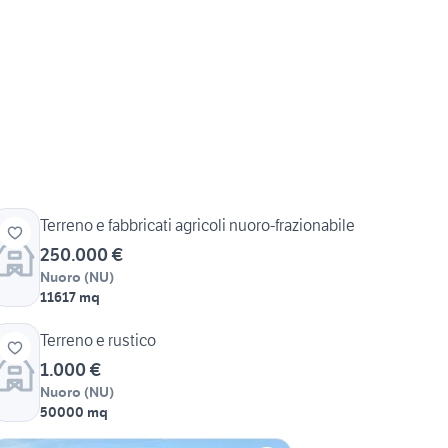
Terreno e fabbricati agricoli nuoro-frazionabile
250.000 €
Nuoro
(
NU
)
11617 mq
Terreno e rustico
1.000 €
Nuoro
(
NU
)
50000 mq