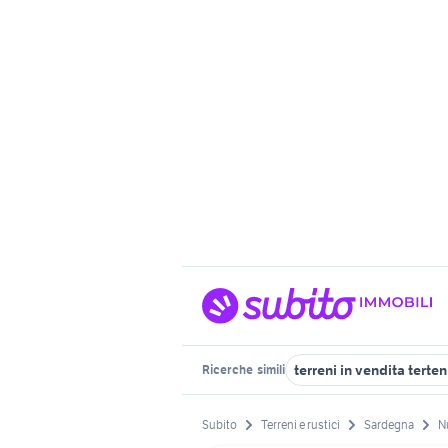
terreni in vendita terten
Ricerche
simili
Subito
Terreni e rustici
Sardegna
N