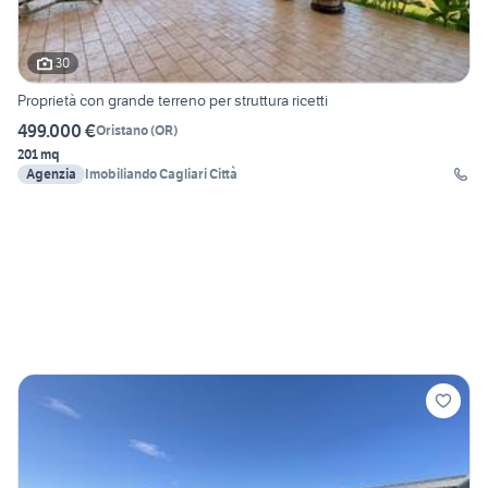
30
Proprietà con grande terreno per struttura ricetti
499.000 €
Oristano
(
OR
)
201 mq
Agenzia
Imobiliando Cagliari Città