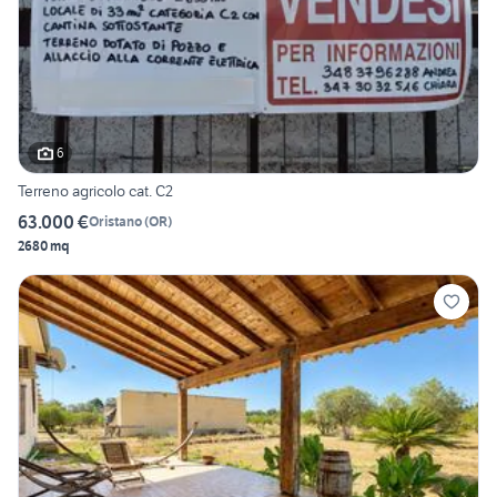
6
Terreno agricolo cat. C2
63.000 €
Oristano
(
OR
)
2680 mq