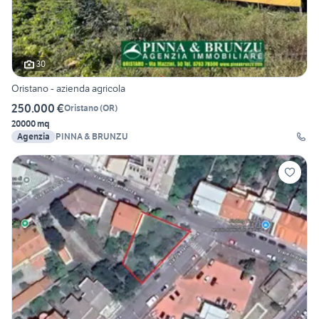
30
Oristano - azienda agricola
250.000 €
Oristano
(
OR
)
20000 mq
Agenzia
PINNA & BRUNZU