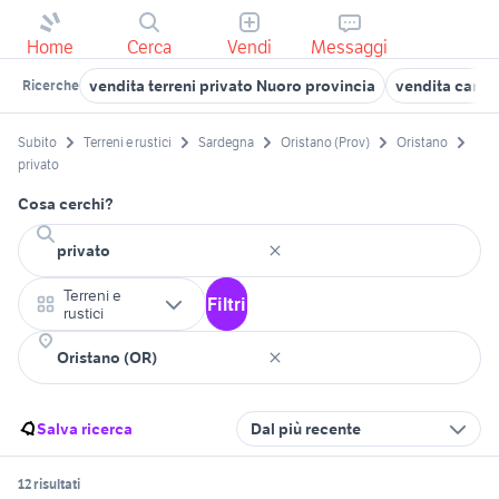
Home
Cerca
Vendi
Messaggi
vendita terreni privato Nuoro provincia
vendita campa
Ricerche
Subito
Terreni e rustici
Sardegna
Oristano (Prov)
Oristano
privato
Cosa cerchi?
Terreni e
Filtri
rustici
Salva ricerca
Dal più recente
12 risultati