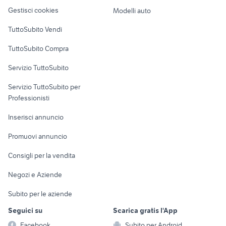
Veicoli commerciali
altro
Gestisci cookies
Modelli auto
vendita terreno agricolo
terreni in vendita francavilla
Case vacanza
Palagiano
fontana
TuttoSubito Vendi
Uffici e Locali
TuttoSubito Compra
commerciali
Servizio TuttoSubito
elettronica
per la casa e la
sports e hobby
Servizio TuttoSubito per
persona
Informatica
Animali
Professionisti
Arredamento e
Console e
Accessori per
Casalinghi
Inserisci annuncio
Videogiochi
animali
Elettrodomestici
Promuovi annuncio
Audio/Video
Musica e Film
Giardino e Fai da te
Consigli per la vendita
Fotografia
Libri e Riviste
Abbigliamento e
Negozi e Aziende
Telefonia
Strumenti Musicali
Accessori
Subito per le aziende
Sports
Tutto per i bambini
Seguici su
Scarica gratis l'App
Biciclette
Facebook
Subito per Android