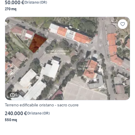
50.000 €
Oristano
(
OR
)
270 mq
6
Terreno edificabile oristano - sacro cuore
240.000 €
Oristano
(
OR
)
550 mq