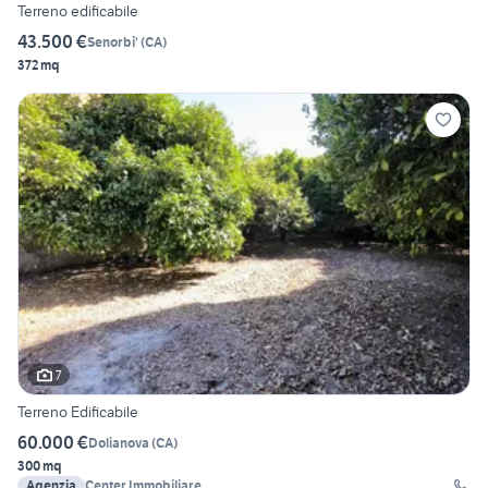
Terreno edificabile
43.500 €
Senorbi'
(
CA
)
372 mq
7
Terreno Edificabile
60.000 €
Dolianova
(
CA
)
300 mq
Agenzia
Center Immobiliare