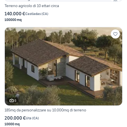
Terreno agricolo di 10 ettari circa
140.000 €
Castiadas
(
CA
)
100000 mq
6
185mq da personalizzare su 10.000mq di terreno
200.000 €
Uta
(
CA
)
10000 mq