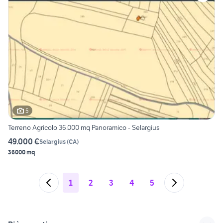
5
Terreno Agricolo 36.000 mq Panoramico - Selargius
49.000 €
Selargius
(
CA
)
36000 mq
1
2
3
4
5