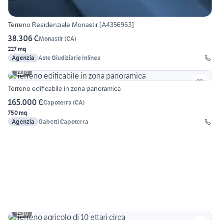
Terreno Residenziale Monastir [A4356963]
38.306 €
Monastir
(
CA
)
227 mq
Agenzia
Aste Giudiziarie Inlinea
8
Terreno edificabile in zona panoramica
165.000 €
Capoterra
(
CA
)
750 mq
Agenzia
Gabetti Capoterra
6