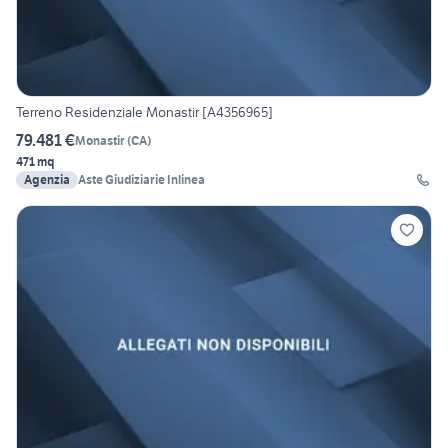
Terreno Residenziale Monastir [A4356965]
79.481 €
Monastir
(
CA
)
471 mq
Agenzia
Aste Giudiziarie Inlinea