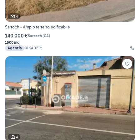
4
Sarroch - Ampio terreno edificabile
140.000 €
Sarroch
(
CA
)
1500 mq
Agenzia
OIKADE.it
4