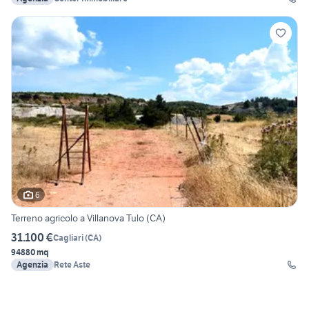
6
Terreno agricolo a Villanova Tulo (CA)
31.100 €
Cagliari
(
CA
)
94880 mq
Agenzia
Rete Aste