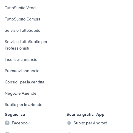
Case vacanza
terreno agricolo
TuttoSubito Vendi
verona
Uffici e Locali
TuttoSubito Compra
commerciali
Servizio TuttoSubito
elettronica
per la casa e la
sports e hobby
Servizio TuttoSubito per
persona
Informatica
Animali
Professionisti
Arredamento e
Console e
Accessori per
Casalinghi
Inserisci annuncio
Videogiochi
animali
Elettrodomestici
Promuovi annuncio
Audio/Video
Musica e Film
Giardino e Fai da te
Consigli per la vendita
Fotografia
Libri e Riviste
Abbigliamento e
Negozi e Aziende
Telefonia
Strumenti Musicali
Accessori
Subito per le aziende
Sports
Tutto per i bambini
Seguici su
Scarica gratis l'App
Biciclette
Facebook
Subito per Android
Collezionismo