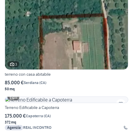
3
terreno con casa abitabile
85.000 €
Serdiana
(
CA
)
50 mq
8
Terreno Edificabile a Capoterra
175.000 €
Capoterra
(
CA
)
372 mq
Agenzia
REAL INCONTRO