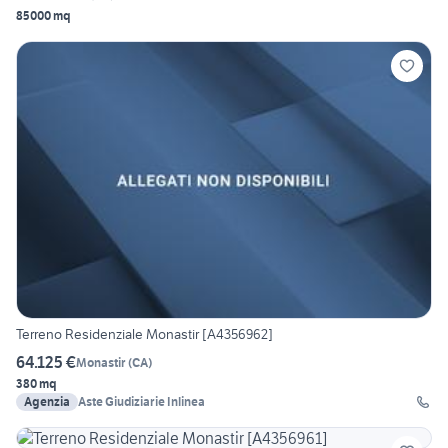
85000 mq
Terreno Residenziale Monastir [A4356962]
64.125 €
Monastir
(
CA
)
380 mq
Agenzia
Aste Giudiziarie Inlinea