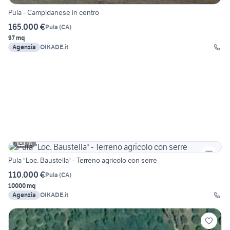
Pula - Campidanese in centro
165.000 €
Pula
(
CA
)
97 mq
Agenzia
OIKADE.it
18
Pula "Loc. Baustella" - Terreno agricolo con serre
110.000 €
Pula
(
CA
)
10000 mq
Agenzia
OIKADE.it