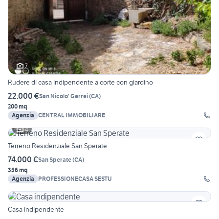
7
Rudere di casa indipendente a corte con giardino
22.000 €
San Nicolo' Gerrei
(
CA
)
200 mq
Agenzia
CENTRAL IMMOBILIARE
4
Terreno Residenziale San Sperate
74.000 €
San Sperate
(
CA
)
356 mq
Agenzia
PROFESSIONECASA SESTU
Casa indipendente