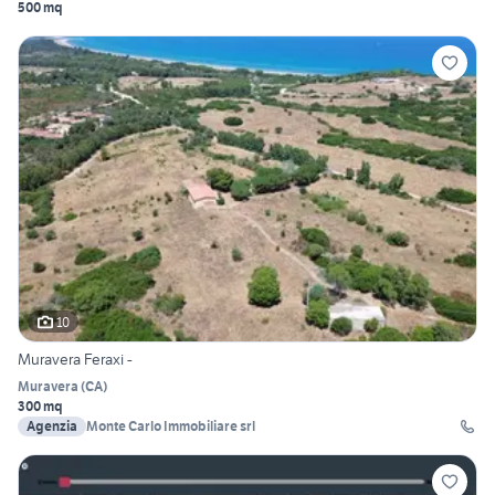
500 mq
10
Muravera Feraxi -
Muravera
(
CA
)
300 mq
Agenzia
Monte Carlo Immobiliare srl