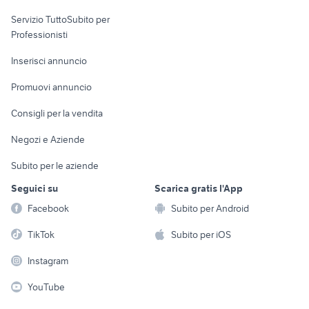
elettronica
per la casa e la
sports e hobby
Servizio TuttoSubito per
persona
Informatica
Animali
Professionisti
Arredamento e
Console e
Accessori per
Casalinghi
Inserisci annuncio
Videogiochi
animali
Elettrodomestici
Promuovi annuncio
Audio/Video
Musica e Film
Giardino e Fai da te
Consigli per la vendita
Fotografia
Libri e Riviste
Abbigliamento e
Negozi e Aziende
Telefonia
Strumenti Musicali
Accessori
Subito per le aziende
Sports
Tutto per i bambini
Seguici su
Scarica gratis l'App
Biciclette
Facebook
Subito per Android
Collezionismo
TikTok
Subito per iOS
Instagram
YouTube