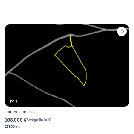
3
Terreno senigallia
108.000 €
Senigallia
(
AN
)
22300 mq