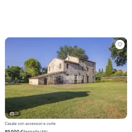
23
Casale con accessori e corte
89.000 €
Senigallia
(
AN
)