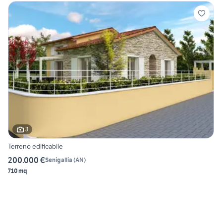
3
Terreno edificabile
200.000 €
Senigallia
(
AN
)
710 mq