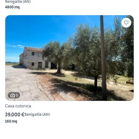
Senigallia
(
AN
)
4800 mq
6
Casa colonica
39.000 €
Senigallia
(
AN
)
160 mq