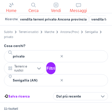
Home
Cerca
Vendi
Messaggi
vendita terreni privato Ancona provincia
vendita terr
Ricerche
Subito
Terreni e rustici
Marche
Ancona (Prov)
Senigallia
privato
Cosa cerchi?
Terreni e
Filtri
rustici
Salva ricerca
Dal più recente
11 risultati