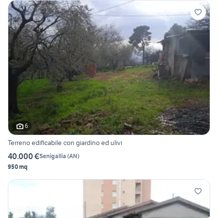
6
Terreno edificabile con giardino ed ulivi
40.000 €
Senigallia
(
AN
)
950 mq