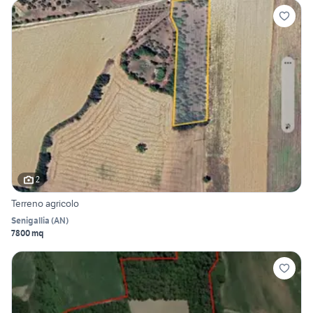
2
Terreno agricolo
Senigallia
(
AN
)
7800 mq