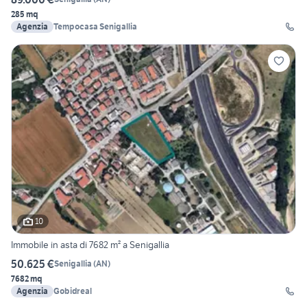
285 mq
Agenzia
Tempocasa Senigallia
10
Immobile in asta di 7682 m² a Senigallia
50.625 €
Senigallia
(
AN
)
7682 mq
Agenzia
Gobidreal