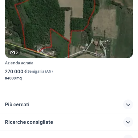
6
Azienda agraria
270.000 €
Senigallia
(
AN
)
84000 mq
Più cercati
Correlati
Richerche simili
Suggerimenti
Ricerche consigliate
vendita terreni
privato bagheria
terreno in vendita
privato Catanzaro
angri
terreni in vendita melilli
vendo terreno con casa mobile
vendita terreni