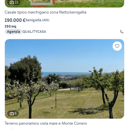
23
Casale tipico marchigiano zona filetto/senigallia
190.000 €
Senigallia
(
AN
)
350 mq
Agenzia
QUALITYCASA
6
Terreno panoramico vista mare e Monte Conero