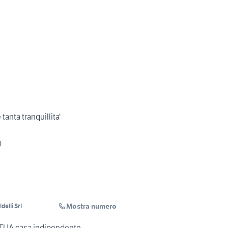
tanta tranquillita'
)
Mostra numero
delli Srl
la TUA casa indipendente