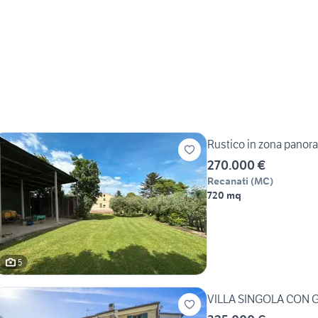
Rustico in zona panor
270.000 €
Recanati
(
MC
)
720 mq
5
VILLA SINGOLA CON 