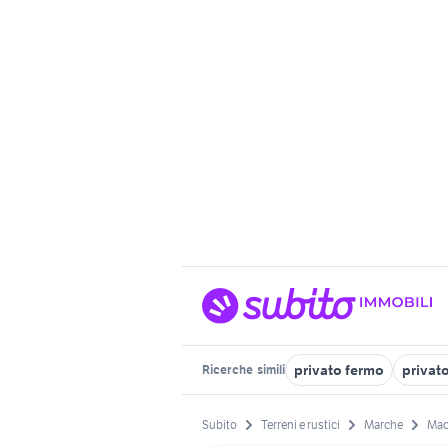
privato fermo
privato
Ricerche
simili
Subito
Terreni e rustici
Marche
Mac