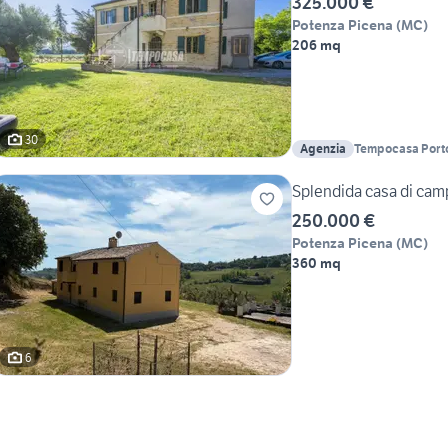
325.000 €
Potenza Picena
(
MC
)
206 mq
30
Agenzia
Tempocasa Port
Splendida casa di camp
250.000 €
Potenza Picena
(
MC
)
360 mq
6