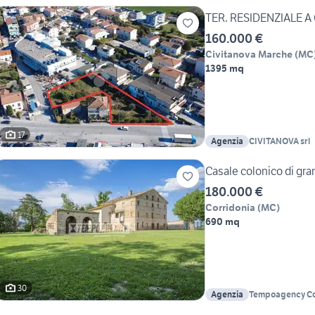
TER. RESIDENZIALE 
160.000 €
Civitanova Marche
(
MC
1395 mq
17
Agenzia
CIVITANOVA srl
Casale colonico di gran
180.000 €
Corridonia
(
MC
)
690 mq
30
Agenzia
Tempoagency Co