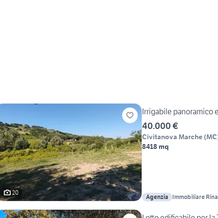
Irrigabile panoramico e 
40.000 €
Civitanova Marche
(
MC
8418 mq
20
Agenzia
Immobiliare Rinal
Lotto edificabile per 