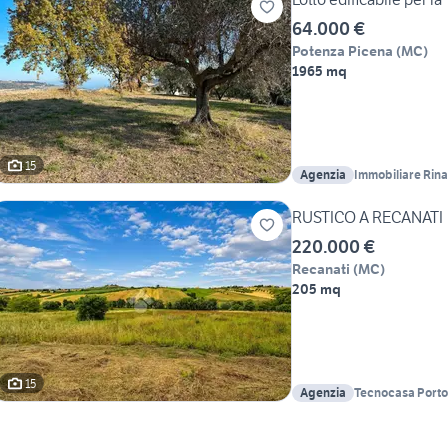
64.000 €
Potenza Picena
(
MC
)
1965 mq
15
Agenzia
Immobiliare Rinal
RUSTICO A RECANATI
220.000 €
Recanati
(
MC
)
205 mq
15
Agenzia
Tecnocasa Porto
Immobiliare