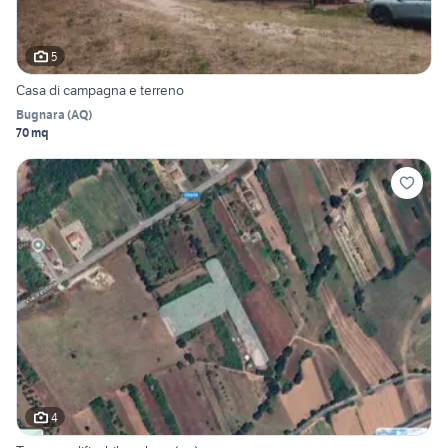
5
Casa di campagna e terreno
Bugnara
(
AQ
)
70 mq
4