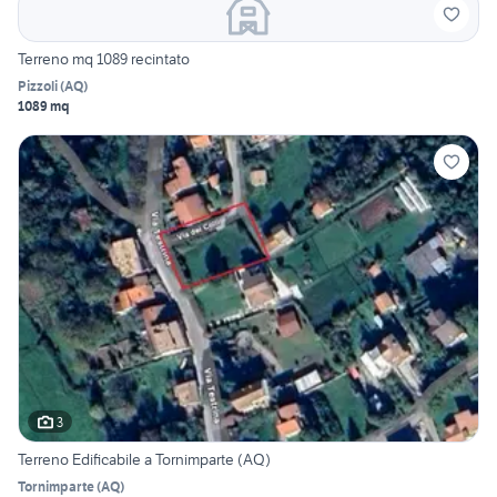
Terreno mq 1089 recintato
Pizzoli
(
AQ
)
1089 mq
3
Terreno Edificabile a Tornimparte (AQ)
Tornimparte
(
AQ
)