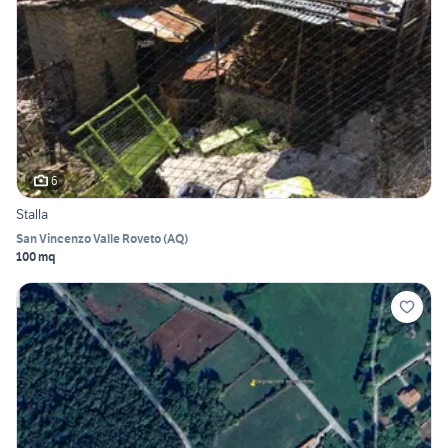
6
Stalla
San Vincenzo Valle Roveto
(
AQ
)
100 mq