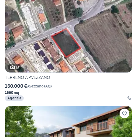
13
TERRENO A AVEZZANO
160.000 €
Avezzano
(
AQ
)
1660 mq
Agenzia