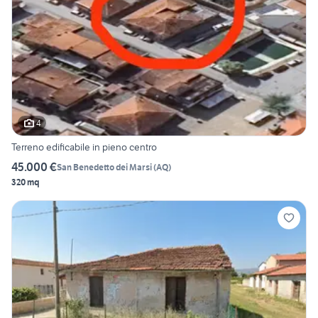
4
Terreno edificabile in pieno centro
45.000 €
San Benedetto dei Marsi
(
AQ
)
320 mq