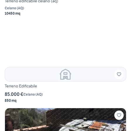
Terreno edificabile celano (aq)
Celano
(
AQ
)
10450 mq
Terreno Edificabile
85.000 €
Celano
(
AQ
)
850 mq