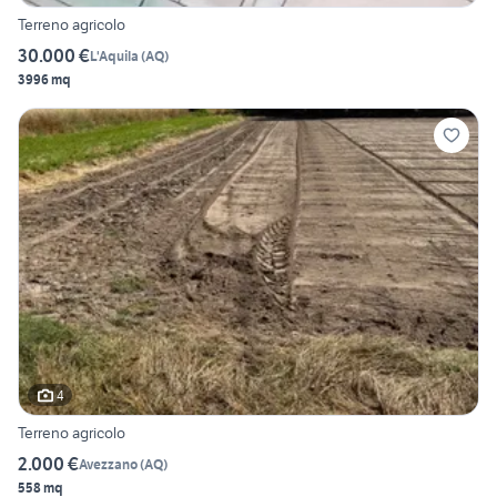
Terreno agricolo
30.000 €
L'Aquila
(
AQ
)
3996 mq
4
Terreno agricolo
2.000 €
Avezzano
(
AQ
)
558 mq