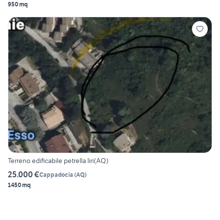
950 mq
Terreno edificabile petrella liri(AQ)
25.000 €
Cappadocia
(
AQ
)
1450 mq