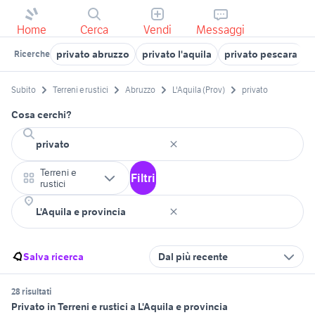
Home
Cerca
Vendi
Messaggi
privato abruzzo
privato l'aquila
privato pescara
v
Ricerche
Subito
Terreni e rustici
Abruzzo
L'Aquila (Prov)
privato
Cosa cerchi?
Terreni e
Filtri
rustici
Salva ricerca
Dal più recente
28 risultati
Privato in Terreni e rustici a L'Aquila e provincia