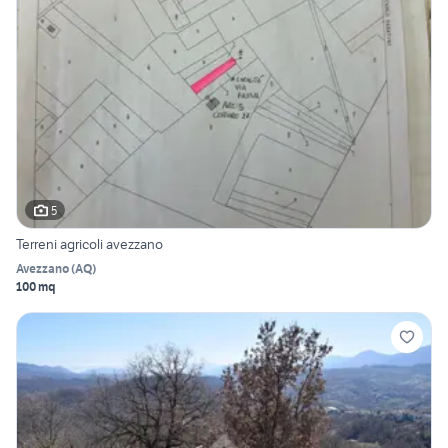
5
Terreni agricoli avezzano
Avezzano
(
AQ
)
100 mq