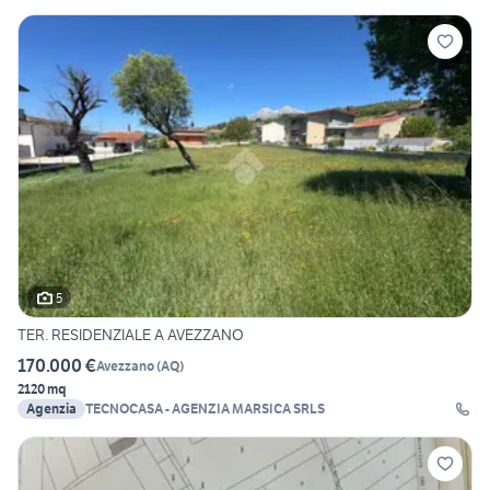
5
TER. RESIDENZIALE A AVEZZANO
170.000 €
Avezzano
(
AQ
)
2120 mq
Agenzia
TECNOCASA - AGENZIA MARSICA SRLS