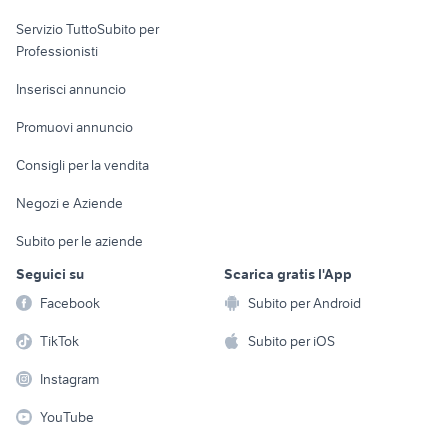
elettronica
per la casa e la
sports e hobby
Servizio TuttoSubito per
persona
Informatica
Animali
Professionisti
Arredamento e
Console e
Accessori per
Casalinghi
Inserisci annuncio
Videogiochi
animali
Elettrodomestici
Promuovi annuncio
Audio/Video
Musica e Film
Giardino e Fai da te
Consigli per la vendita
Fotografia
Libri e Riviste
Abbigliamento e
Negozi e Aziende
Telefonia
Strumenti Musicali
Accessori
Subito per le aziende
Sports
Tutto per i bambini
Seguici su
Scarica gratis l'App
Biciclette
Facebook
Subito per Android
Collezionismo
TikTok
Subito per iOS
Instagram
YouTube