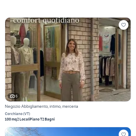
6
Negozio Abbigliamento, intimo, merceria
Corchiano
(
VT
)
100 mq
2 Locali
Piano T
2 Bagni