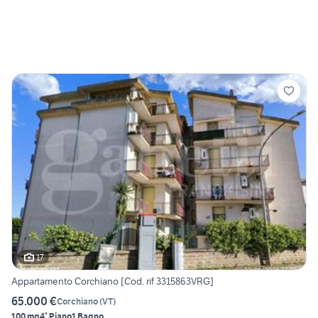
17
Appartamento Corchiano [Cod. rif 3315863VRG]
65.000 €
Corchiano
(
VT
)
100 mq
4° Piano
1 Bagno