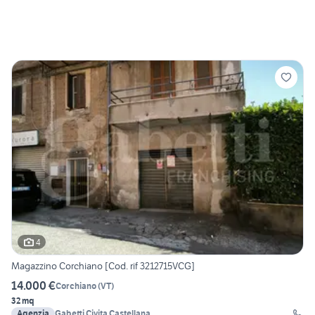
4
Magazzino Corchiano [Cod. rif 3212715VCG]
14.000 €
Corchiano
(
VT
)
32 mq
Agenzia
Gabetti Civita Castellana