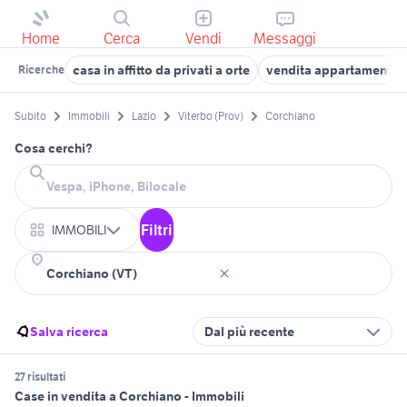
Home
Cerca
Vendi
Messaggi
casa in affitto da privati a orte
vendita appartamenti 
Ricerche
Subito
Immobili
Lazio
Viterbo (Prov)
Corchiano
Cosa cerchi?
Filtri
IMMOBILI
Salva ricerca
Dal più recente
27 risultati
Case in vendita a Corchiano - Immobili