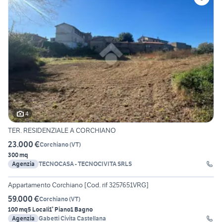
4
TER. RESIDENZIALE A CORCHIANO
23.000 €
Corchiano
(
VT
)
300 mq
Agenzia
TECNOCASA - TECNOCIVITA SRLS
17
Appartamento Corchiano [Cod. rif 3257651VRG]
59.000 €
Corchiano
(
VT
)
100 mq
5 Locali
1° Piano
1 Bagno
Agenzia
Gabetti Civita Castellana