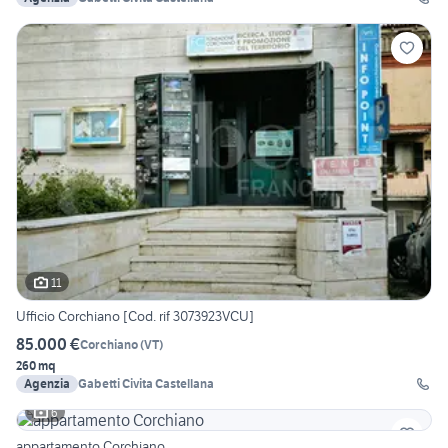
11
Ufficio Corchiano [Cod. rif 3073923VCU]
85.000 €
Corchiano
(
VT
)
260 mq
Agenzia
Gabetti Civita Castellana
6
appartamento Corchiano