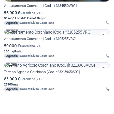
Appartamento Corchiano [Cod. rif 3184550VRG]
56.000 €
Corchiano
(
VT
)
95 mq
5 Locali
2° Piano
1 Bagno
Agenzia
Gabetti Civita Castellana
14
Appartamento Corchiano [Cod. rif 3105255VRG]
59.000 €
Corchiano
(
VT
)
130 mq
Rialz.
Agenzia
Gabetti Civita Castellana
2
Terreno Agricolo Corchiano [Cod. rif 3213965VCG]
85.000 €
Corchiano
(
VT
)
23300 mq
Agenzia
Gabetti Civita Castellana