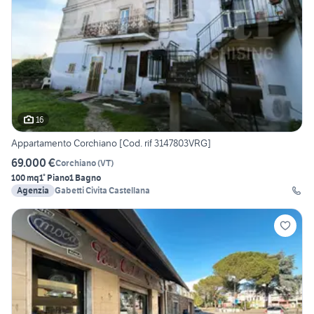
16
Appartamento Corchiano [Cod. rif 3147803VRG]
69.000 €
Corchiano
(
VT
)
100 mq
1° Piano
1 Bagno
Agenzia
Gabetti Civita Castellana