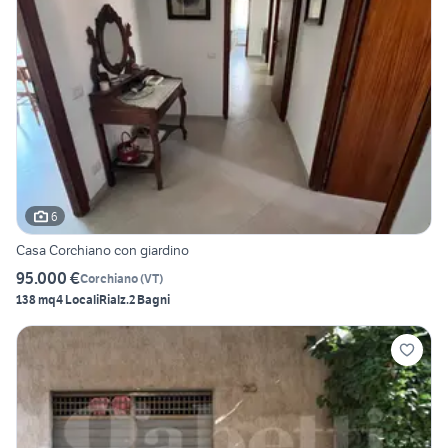
6
Casa Corchiano con giardino
95.000 €
Corchiano
(
VT
)
138 mq
4 Locali
Rialz.
2 Bagni