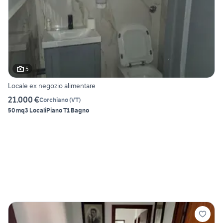
5
Locale ex negozio alimentare
21.000 €
Corchiano
(
VT
)
50 mq
3 Locali
Piano T
1 Bagno