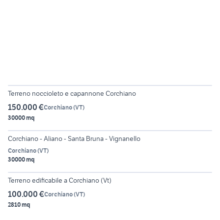
6
Terreno noccioleto e capannone Corchiano
150.000 €
Corchiano
(
VT
)
30000 mq
5
Corchiano - Aliano - Santa Bruna - Vignanello
Corchiano
(
VT
)
30000 mq
6
Terreno edificabile a Corchiano (Vt)
100.000 €
Corchiano
(
VT
)
2810 mq