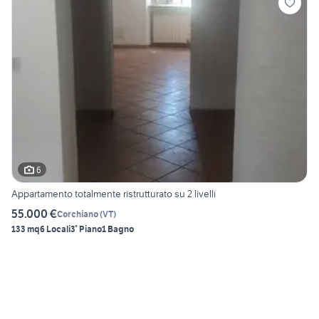
6
Appartamento totalmente ristrutturato su 2 livelli
55.000 €
Corchiano
(
VT
)
133 mq
6 Locali
3° Piano
1 Bagno