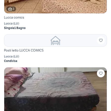
3
Lucca comics
Lucca
(
LU
)
Singola
1 Bagno
Posti letto LUCCA COMICS
Lucca
(
LU
)
Condivisa