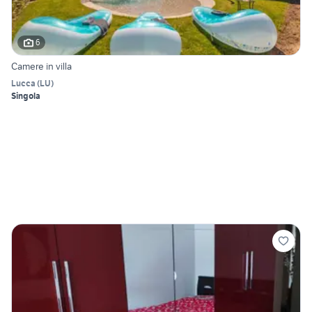
6
Camere in villa
Lucca
(
LU
)
Singola