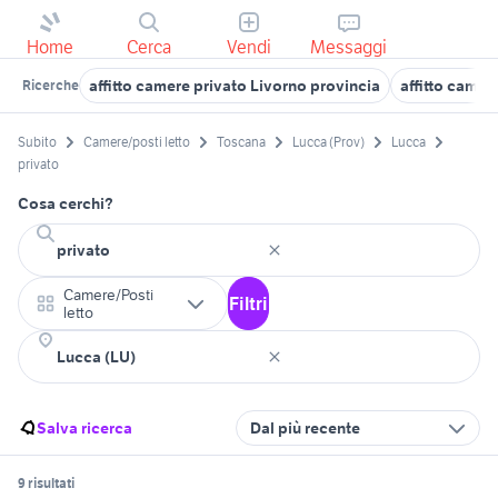
Home
Cerca
Vendi
Messaggi
affitto camere privato Livorno provincia
affitto camer
Ricerche
Subito
Camere/posti letto
Toscana
Lucca (Prov)
Lucca
privato
Cosa cerchi?
Camere/Posti
Filtri
letto
Salva ricerca
Dal più recente
9 risultati