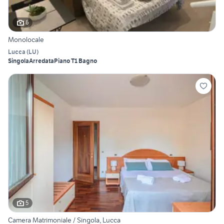
6
Monolocale
Lucca
(
LU
)
Singola
Arredata
Piano T
1 Bagno
5
Camera Matrimoniale / Singola, Lucca