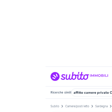
affitto camere privato C
Ricerche
simili
Subito
Camere/posti letto
Sardegna