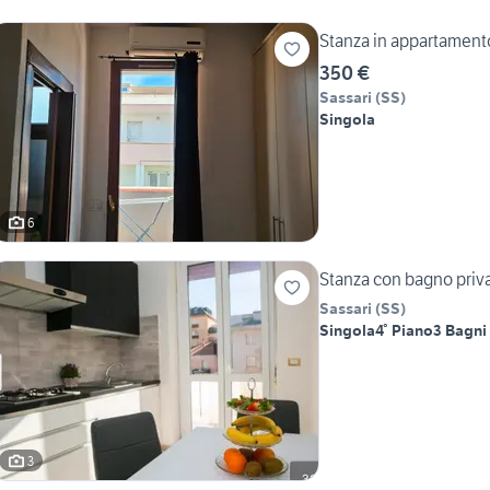
Stanza in appartament
350 €
Sassari
(
SS
)
Singola
6
Stanza con bagno priv
Sassari
(
SS
)
Singola
4° Piano
3 Bagni
3