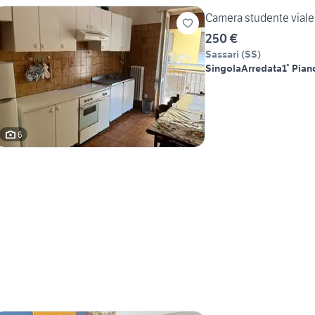
Camera studente viale
250 €
Sassari
(
SS
)
Singola
Arredata
1° Pian
6