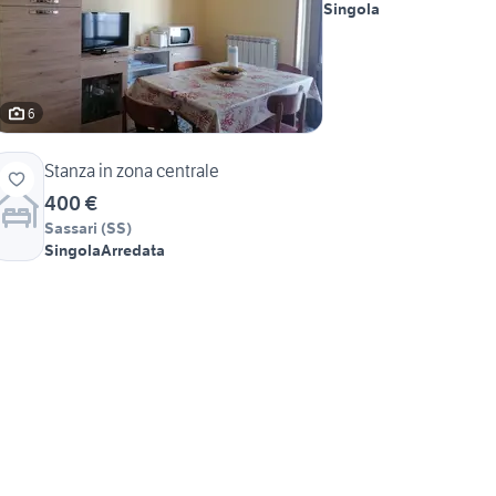
Singola
6
Stanza in zona centrale
400 €
Sassari
(
SS
)
Singola
Arredata