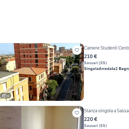
Camere Studenti Centr
210 €
Sassari
(
SS
)
Singola
Arredata
2 Bagn
6
Stanza singola a Sassa
220 €
Sassari
(
SS
)