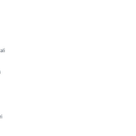
ali
i
ri