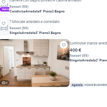
Camera con bagno privato e cabina armadio
Sassari
(
SS
)
Vetrina
Condivisa
Arredata
5° Piano
1 Bagno
? bilocale arredato e corredato
Sassari
(
SS
)
Singola
Arredata
3° Piano
1 Bagno
Luminose stanze arred
400 €
Sassari
(
SS
)
Singola
Arredata
2° Pian
8
Agenzia
HOME BUSINESS