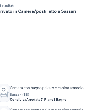
6 risultati
rivato in Camere/posti letto a Sassari
Camera con bagno privato e cabina armadio
Sassari
(
SS
)
Condivisa
Arredata
5° Piano
1 Bagno