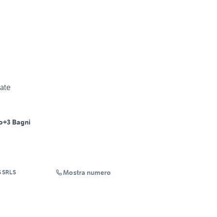
ate
o
+3 Bagni
Mostra numero
 SRLS