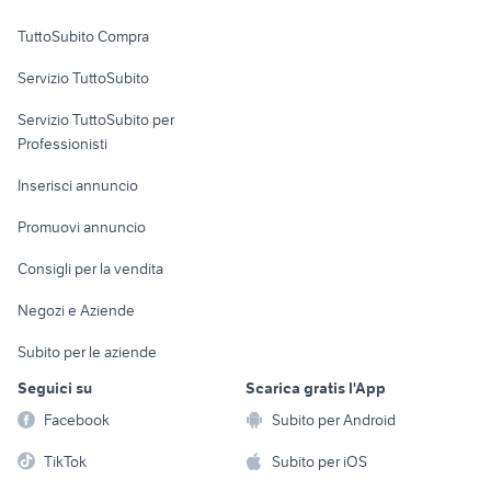
Uffici e Locali
TuttoSubito Compra
commerciali
Servizio TuttoSubito
elettronica
per la casa e la
sports e hobby
Servizio TuttoSubito per
persona
Informatica
Animali
Professionisti
Arredamento e
Console e
Accessori per
Casalinghi
Inserisci annuncio
Videogiochi
animali
Elettrodomestici
Promuovi annuncio
Audio/Video
Musica e Film
Giardino e Fai da te
Consigli per la vendita
Fotografia
Libri e Riviste
Abbigliamento e
Negozi e Aziende
Telefonia
Strumenti Musicali
Accessori
Subito per le aziende
Sports
Tutto per i bambini
Seguici su
Scarica gratis l'App
Biciclette
Facebook
Subito per Android
Collezionismo
TikTok
Subito per iOS