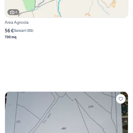
4
Area Agricola
56 €
Sassari
(
SS
)
700 mq