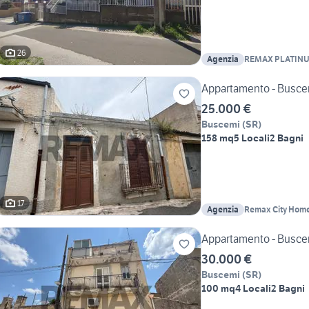
26
Agenzia
REMAX PLATIN
Appartamento - Busce
25.000 €
Buscemi
(
SR
)
158 mq
5 Locali
2 Bagni
17
Agenzia
Remax City Hom
Appartamento - Busce
30.000 €
Buscemi
(
SR
)
100 mq
4 Locali
2 Bagni