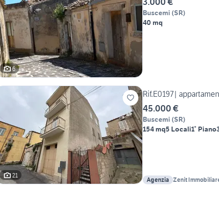
3.000 €
Buscemi
(
SR
)
40 mq
6
Rif.E0197| appartame
45.000 €
Buscemi
(
SR
)
154 mq
5 Locali
1° Piano
21
Agenzia
Zenit Immobiliar