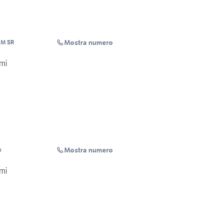
Mostra numero
UM SR
mi
Mostra numero
e
mi