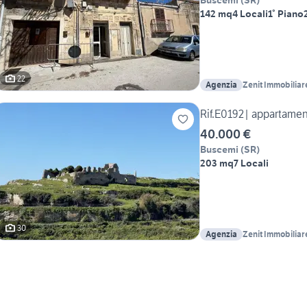
Buscemi
(
SR
)
142 mq
4 Locali
1° Piano
22
Agenzia
Zenit Immobiliar
Rif.E0192| appartame
40.000 €
Buscemi
(
SR
)
203 mq
7 Locali
30
Agenzia
Zenit Immobiliar