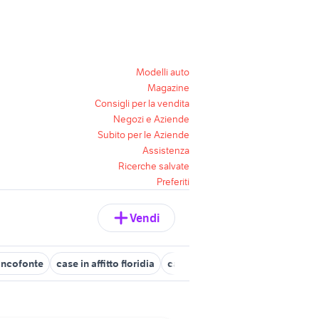
Modelli auto
Magazine
Consigli per la vendita
Negozi e Aziende
Subito per le Aziende
Assistenza
Ricerche salvate
Preferiti
Vendi
rancofonte
case in affitto floridia
case in vendita a carlentini
ve