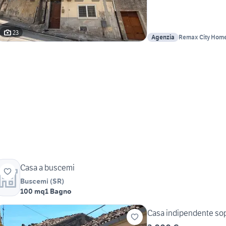
23
Agenzia
Remax City Hom
Casa a buscemi
Buscemi
(
SR
)
100 mq
1 Bagno
Casa indipendente sop