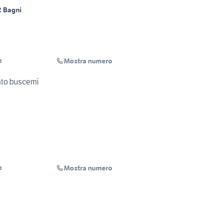
2 Bagni
Mostra numero
e
nto buscemi
Mostra numero
e