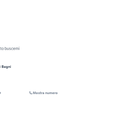
nto buscemi
3 Bagni
Mostra numero
e