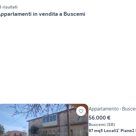
3 risultati
ppartamenti in vendita a Buscemi
Appartamento - Busce
56.000 €
Buscemi
(
SR
)
97 mq
5 Locali
1° Piano
2