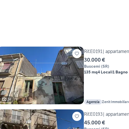
Rif.E0191| appartamen
30.000 €
Buscemi
(
SR
)
135 mq
4 Locali
1 Bagno
24
Agenzia
Zenit Immobiliar
Rif.E0193| appartamen
45.000 €