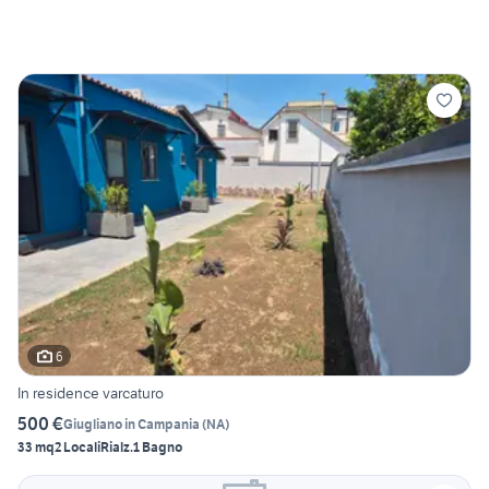
6
In residence varcaturo
500 €
Giugliano in Campania
(
NA
)
33 mq
2 Locali
Rialz.
1 Bagno