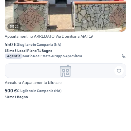
26
Appartamentino ARREDATO Via Domitiana MAF19
550 €
Giugliano in Campania
(
NA
)
65 mq
3 Locali
Piano T
1 Bagno
Agenzia
Mario RealEstate-Gruppo Aprovitola
Varcaturo Appartamento bilocale
500 €
Giugliano in Campania
(
NA
)
50 mq
1 Bagno