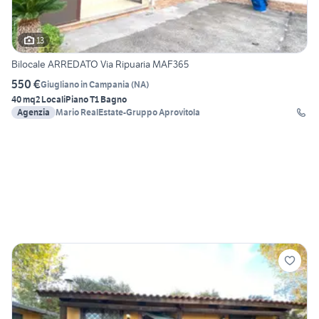
13
Bilocale ARREDATO Via Ripuaria MAF365
550 €
Giugliano in Campania
(
NA
)
40 mq
2 Locali
Piano T
1 Bagno
Agenzia
Mario RealEstate-Gruppo Aprovitola