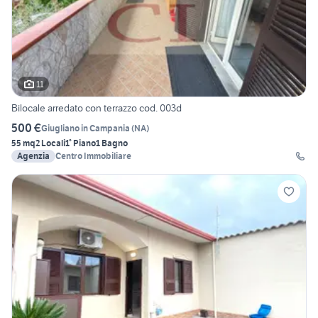
11
Bilocale arredato con terrazzo cod. 003d
500 €
Giugliano in Campania
(
NA
)
55 mq
2 Locali
1° Piano
1 Bagno
Agenzia
Centro Immobiliare