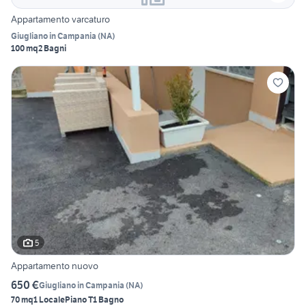
Appartamento varcaturo
Giugliano in Campania
(
NA
)
100 mq
2 Bagni
5
Appartamento nuovo
650 €
Giugliano in Campania
(
NA
)
70 mq
1 Locale
Piano T
1 Bagno