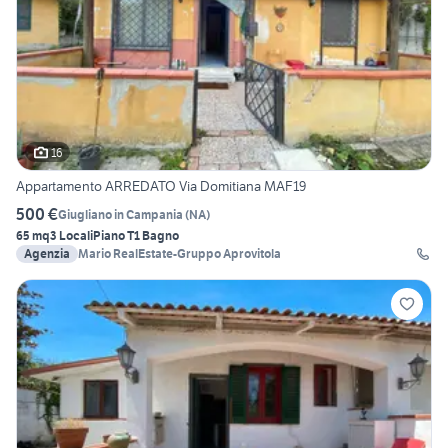
16
Appartamento ARREDATO Via Domitiana MAF19
500 €
Giugliano in Campania
(
NA
)
65 mq
3 Locali
Piano T
1 Bagno
Agenzia
Mario RealEstate-Gruppo Aprovitola