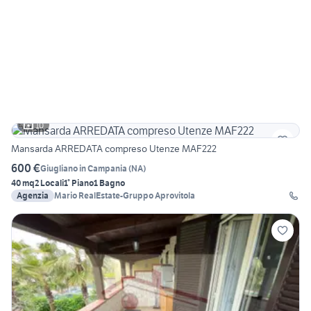
10
Mansarda ARREDATA compreso Utenze MAF222
600 €
Giugliano in Campania
(
NA
)
40 mq
2 Locali
1° Piano
1 Bagno
Agenzia
Mario RealEstate-Gruppo Aprovitola