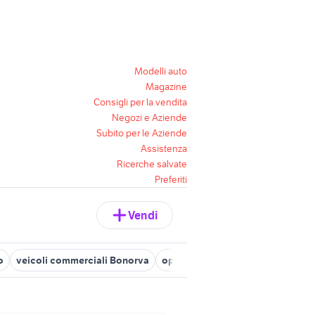
Modelli auto
Magazine
Consigli per la vendita
Negozi e Aziende
Subito per le Aziende
Assistenza
Ricerche salvate
Preferiti
Vendi
o
veicoli commerciali Bonorva
opel veicoli commerciali Sassari