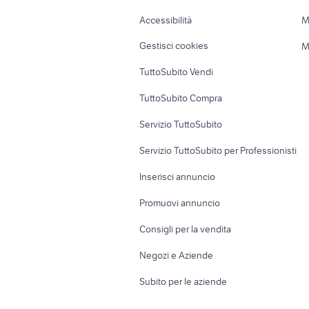
Caravan e Camper
Loft, mansarde 
Accessibilità
M
Veicoli commerciali
Case vacanza
Gestisci cookies
M
Uffici e Locali
TuttoSubito Vendi
commerciali
TuttoSubito Compra
Servizio TuttoSubito
Servizio TuttoSubito per Professionisti
Inserisci annuncio
Promuovi annuncio
Consigli per la vendita
Negozi e Aziende
Subito per le aziende