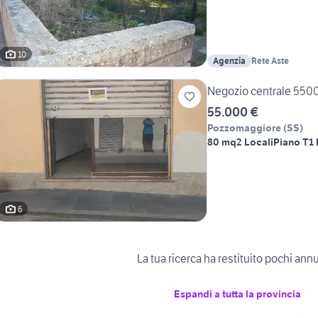
10
Agenzia
Rete Aste
Negozio centrale 550
55.000 €
Pozzomaggiore
(
SS
)
80 mq
2 Locali
Piano T
1
6
La tua ricerca ha restituito pochi ann
Espandi a tutta la provincia