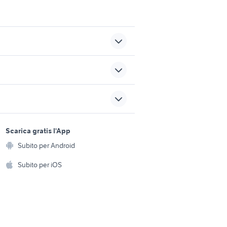
to
escavatori usati sicilia privati
case in affitto toscolano-
ridiana
sports e hobby
maderno
a
Scarica gratis l'App
Animali
o Udine
nintendo vintage
Subito per Android
ento e
Accessori per animali
hi
Subito per iOS
muletto usato veicoli
commerciali
Musica e Film
omestici
Libri e Riviste
e Fai da te
Strumenti Musicali
amento e