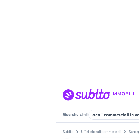
locali commerciali in v
Ricerche
simili
Subito
Uffici e locali commerciali
Sarde