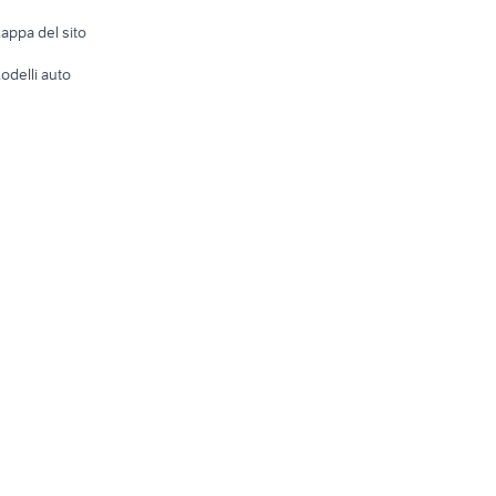
Accesso
e altro
appa del sito
Tutto per
odelli auto