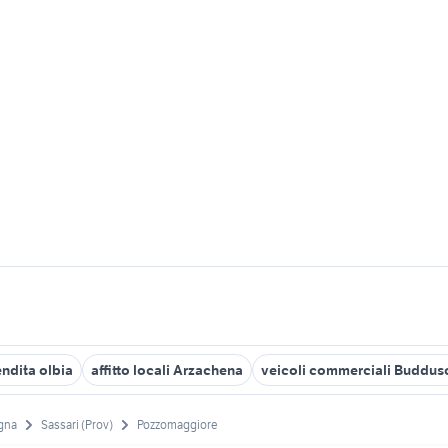
endita olbia
affitto locali Arzachena
veicoli commerciali Buddus
gna
Sassari (Prov)
Pozzomaggiore