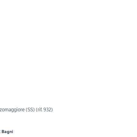
zzomaggiore (SS) (rif. 932)
2 Bagni