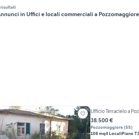
 risultati
nnunci in Uffici e locali commerciali a Pozzomaggiore
Ufficio Terracielo a Po
38.500 €
Pozzomaggiore
(
SS
)
106 mq
4 Locali
Piano T