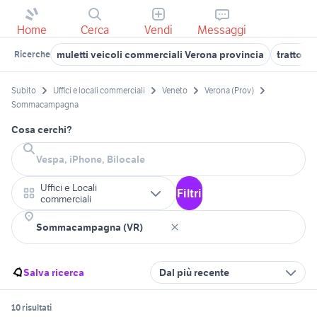
Home
Cerca
Vendi
Messaggi
muletti veicoli commerciali Verona provincia
trattori 
Ricerche
Subito
Uffici e locali commerciali
Veneto
Verona (Prov)
Sommacampagna
Cosa cerchi?
Uffici e Locali
Filtri
commerciali
Salva ricerca
Dal più recente
10 risultati