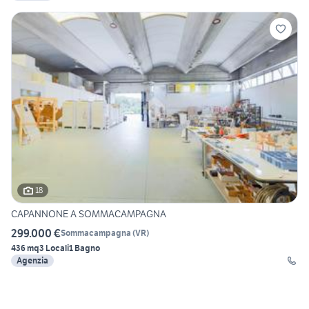
18
CAPANNONE A SOMMACAMPAGNA
299.000 €
Sommacampagna
(
VR
)
436 mq
3 Locali
1 Bagno
Agenzia