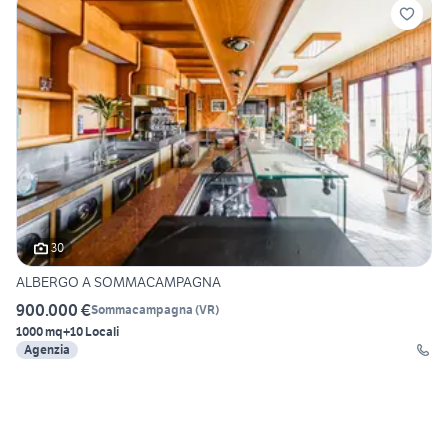
30
ALBERGO A SOMMACAMPAGNA
900.000 €
Sommacampagna
(
VR
)
1000 mq
+10 Locali
Agenzia