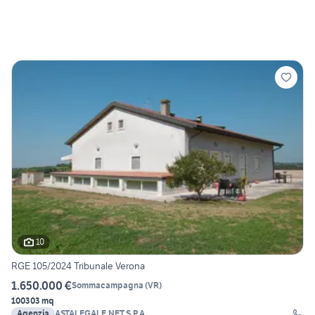
10
RGE 105/2024 Tribunale Verona
1.650.000 €
Sommacampagna
(
VR
)
100303 mq
Agenzia
ASTALEGALE.NET S.P.A.