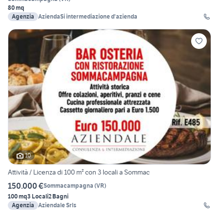
80 mq
Agenzia
AziendaSi intermediazione d'azienda
10
Attività / Licenza di 100 m² con 3 locali a Sommac
150.000 €
Sommacampagna
(
VR
)
100 mq
3 Locali
2 Bagni
Agenzia
Aziendale Srls