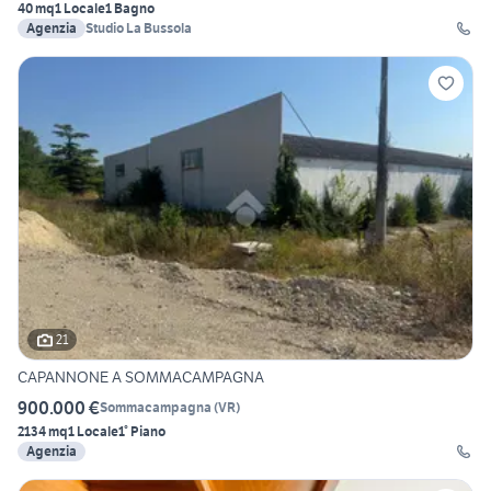
40 mq
1 Locale
1 Bagno
Agenzia
Studio La Bussola
21
CAPANNONE A SOMMACAMPAGNA
900.000 €
Sommacampagna
(
VR
)
2134 mq
1 Locale
1° Piano
Agenzia